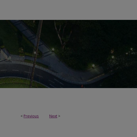
<
Previous
Next
>