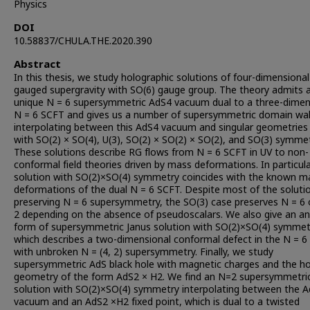
Physics
DOI
10.58837/CHULA.THE.2020.390
Abstract
In this thesis, we study holographic solutions of four-dimensional
gauged supergravity with SO(6) gauge group. The theory admits 
unique N = 6 supersymmetric AdS4 vacuum dual to a three-dimen
N = 6 SCFT and gives us a number of supersymmetric domain wal
interpolating between this AdS4 vacuum and singular geometries 
with SO(2) × SO(4), U(3), SO(2) × SO(2) × SO(2), and SO(3) symmet
These solutions describe RG flows from N = 6 SCFT in UV to non-
conformal field theories driven by mass deformations. In particula
solution with SO(2)×SO(4) symmetry coincides with the known m
deformations of the dual N = 6 SCFT. Despite most of the soluti
preserving N = 6 supersymmetry, the SO(3) case preserves N = 6 
2 depending on the absence of pseudoscalars. We also give an an
form of supersymmetric Janus solution with SO(2)×SO(4) symmet
which describes a two-dimensional conformal defect in the N = 
with unbroken N = (4, 2) supersymmetry. Finally, we study
supersymmetric AdS black hole with magnetic charges and the ho
geometry of the form AdS2 × H2. We find an N=2 supersymmetri
solution with SO(2)×SO(4) symmetry interpolating between the 
vacuum and an AdS2 ×H2 fixed point, which is dual to a twisted