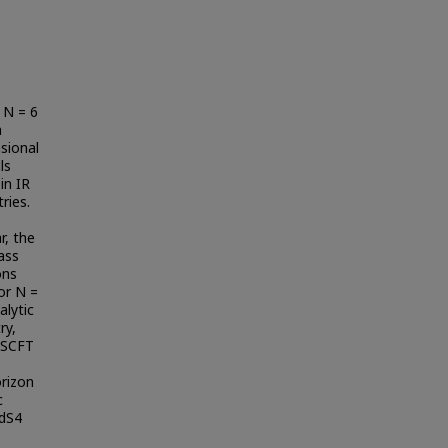
 N = 6
a
sional
ls
in IR
ries.
r, the
ass
ons
or N =
alytic
ry,
6 SCFT
rizon
c
AdS4