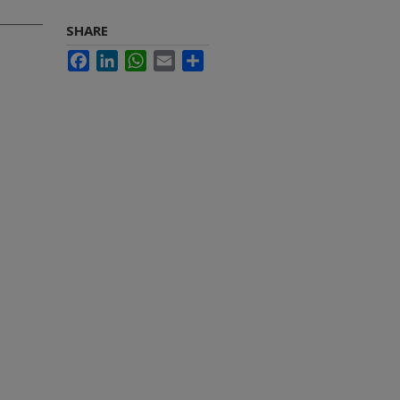
SHARE
Facebook
LinkedIn
WhatsApp
Email
Share