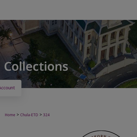
Account
>
>
Home
Chula-ETD
324