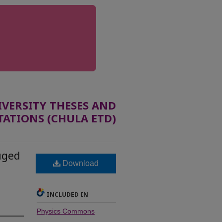
ERSITY THESES AND
TATIONS (CHULA ETD)
uged
Download
INCLUDED IN
Physics Commons