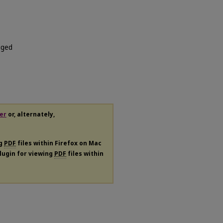
uged
er
or, alternately,
ng
PDF
files within Firefox on Mac
plugin for viewing
PDF
files within