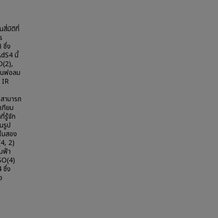
่มิติที่
ร
ซึ่ง
dS4 นี้
O(2),
คอนฟอลม
 IR
า
) สามารถ
์เทียม
รู้จัก
นรูป
ลในสอง
(4, 2)
อบฟ้า
SO(4)
ซึ่ง
อ