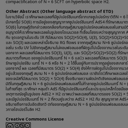
compactification of N = 6 SCFT on hyperbolic space H2.
Other Abstract (Other language abstract of ETD)
ในงานวิจัยนี้ เราศึกษาผลเฉลยที่มีซูปเปอร์ซิมเมทรี่จากเกจซูปเปอร์กราวิตีN = 6 ในสี
มีเกจกรุ๊ป SO(6) การมีอยู่ของสุญญากาศซูปเปอร์ซิมเมทรี่ AdS4 ที่รักษาสมมาต
SO(6) ในทฤษฎีดังกล่าวสอดคล้องกับทฤษฎีสนามซูปเปอร์คอนฟอลมอลในสามมิติ 
อนุญาตให้เราศึกษาผลเฉลยในรูปของโดเมนวอล ที่เชื่อมโยงระหว่างสุญญากาศ A
กับ จุดเอกฐานในระดับ IR ทีมีสมมาตร SO(2)×SO(4), U(3), SO(2)×SO(2)×S
และ SO(3) ผลเฉลยเหล่านี้อธิบาย RG flows จากทฤษฎีสนาม N=6 ซูปเปอร์
อลใน ระดับ UV ไปยังทฤษฎีสนามไม่คอนฟอลมอลที่ผิดรูปไปเนื่องจากมวลในระดับ
นอกจาก ผลเฉลยที่มีสมมาตร SO(3), U(3), และ SO(2)×SO(2)×SO(2) ที่รักษ
สมมาตรทั้งหมด ของซูปเปอร์ซิมเมทรี่ N = 6 แลว ผลเฉลยที่มีสมมาตร SO(3
รักษาซูปเปอร์ซิม เมทรี่ N = 6 หรือ N = 2 ได้ขึ้นอยู่กับการปรากฏอยู่ของสเกลาร
นอกจากนี้ ผล เฉลยที่มีสมมาตร SO(2) × SO(4) ยังให้การผิดรูปไปเนื่องจากมวลที่
อยู่แล้วของทฤษฎี สนาม N = 6 ซูปเปอร์คอนฟอลมอล เรายังไดศึกษาผลเฉลยใ
ของเจนัสที่มีสมมาตร SO(2) × SO(4) ซึ่งอธิบายความผิดปกติเชิงคอนฟอลมอ
มิติในทฤษฎีสนาม N = 6 ซูปเปอร์คอนฟอลมอลที่ไม่ทำลายซูปเปอร์ซิมเมทรี่ N = 
ในท้ายที่สุด เราศึกษา หลุมดำ AdS ที่มีซูปเปอร์ซิมเมทรี่และประจุแม่เหล็กโดยมีข
เหตุการณ์อยู่ในรูปของ AdS2 × H2 เราพบว่าผลเฉลยที่สมมาตรของ SO(2) × 
และมีซูปเปอร์ซิมเมทรี่ N = 2 ที่ควบคู่ระหว่าง AdS2 × H2 กับ สุญญากาศ AdS4 
อธิบายถึงการบีบอัดเชิงทวิ ตท์ของทฤษฎีสนาม N = 6 ซูปเปอร์คอนฟอลมอลบน
วกาลไฮเปอร์โบลิค H2
Creative Commons License