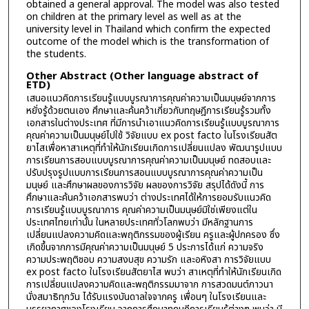
obtained a general approval. The model was also tested
on children at the primary level as well as at the
university level in Thailand which confirm the expected
outcome of the model which is the transformation of
the students.
Other Abstract (Other language abstract of
ETD)
เสนอแนวคิดการเรียนรู้แบบบูรณาการคุณค่าความเป็นมนุษย์จากการ
หยั่งรู้ด้วยตนเอง ศึกษาและค้นคว้าเกี่ยวกับทฤษฎีการเรียนรู้รวมทั้ง
เอกสารในต่างประเทศ ที่มีการนำเอาแนวคิดการเรียนรู้แบบบูรณาการ
คุณค่าความเป็นมนุษย์ไปใช้ วิจัยแบบ ex post facto ในโรงเรียนสัต
ยาไสเพื่อหาสาเหตุที่ทำให้นักเรียนเกิดการเปลี่ยนแปลง พัฒนารูปแบบ
การเรียนการสอบแบบบูรณาการคุณค่าความเป็นมนุษย์ ทดสอบและ
ปรับปรุงรูปแบบการเรียนการสอนแบบบูรณาการคุณค่าความเป็น
มนุษย์ และศึกษาผลของการวิจัย ผลของการวิจัย สรุปได้ดังนี้ การ
ศึกษาและค้นคว้าเอกสารพบว่า ต่างประเทศได้ให้การยอมรับแนวคิด
การเรียนรู้แบบบูรณาการ คุณค่าความเป็นมนุษย์มิใช่เพียงแต่ใน
ประเทศไทยเท่านั้น ในหลายประเทศทั่วโลกพบว่า มีหลักฐานการ
เปลี่ยนแปลงความคิดและพฤติกรรมของผู้เรียน ครูและผู้ปกครอง ซึ่ง
เกิดขึ้นจากการมีคุณค่าความเป็นมนุษย์ 5 ประการได้แก่ ความจริง
ความประพฤติชอบ ความสงบสุข ความรัก และอหิงสา การวิจัยแบบ
ex post facto ในโรงเรียนสัตยาไส พบว่า สาเหตุที่ทำให้นักเรียนเกิด
การเปลี่ยนแปลงความคิดและพฤติกรรมมาจาก การสวดมนต์ภาวนา
นั่งสมาธิทุกวัน ได้รับแรงบันดาลใจจากครู เพื่อนๆ ในโรงเรียนและ