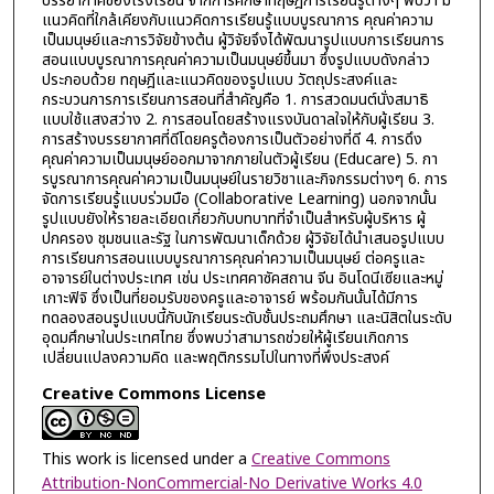
บรรยากาศของโรงเรียน จากการศึกษาทฤษฎีการเรียนรู้ต่างๆ พบว่า มี
แนวคิดที่ใกล้เคียงกับแนวคิดการเรียนรู้แบบบูรณาการ คุณค่าความ
เป็นมนุษย์และการวิจัยข้างต้น ผู้วิจัยจึงได้พัฒนารูปแบบการเรียนการ
สอนแบบบูรณาการคุณค่าความเป็นมนุษย์ขึ้นมา ซึ่งรูปแบบดังกล่าว
ประกอบด้วย ทฤษฎีและแนวคิดของรูปแบบ วัตถุประสงค์และ
กระบวนการการเรียนการสอนที่สำคัญคือ 1. การสวดมนต์นั่งสมาธิ
แบบใช้แสงสว่าง 2. การสอนโดยสร้างแรงบันดาลใจให้กับผู้เรียน 3.
การสร้างบรรยากาศที่ดีโดยครูต้องการเป็นตัวอย่างที่ดี 4. การดึง
คุณค่าความเป็นมนุษย์ออกมาจากภายในตัวผู้เรียน (Educare) 5. กา
รบูรณาการคุณค่าความเป็นมนุษย์ในรายวิชาและกิจกรรมต่างๆ 6. การ
จัดการเรียนรู้แบบร่วมมือ (Collaborative Learning) นอกจากนั้น
รูปแบบยังให้รายละเอียดเกี่ยวกับบทบาทที่จำเป็นสำหรับผู้บริหาร ผู้
ปกครอง ชุมชนและรัฐ ในการพัฒนาเด็กด้วย ผู้วิจัยได้นำเสนอรูปแบบ
การเรียนการสอนแบบบูรณาการคุณค่าความเป็นมนุษย์ ต่อครูและ
อาจารย์ในต่างประเทศ เช่น ประเทศคาซัคสถาน จีน อินโดนีเซียและหมู่
เกาะฟิจิ ซึ่งเป็นที่ยอมรับของครูและอาจารย์ พร้อมกันนั้นได้มีการ
ทดลองสอนรูปแบบนี้กับนักเรียนระดับชั้นประถมศึกษา และนิสิตในระดับ
อุดมศึกษาในประเทศไทย ซึ่งพบว่าสามารถช่วยให้ผู้เรียนเกิดการ
เปลี่ยนแปลงความคิด และพฤติกรรมไปในทางที่พึงประสงค์
Creative Commons License
This work is licensed under a
Creative Commons
Attribution-NonCommercial-No Derivative Works 4.0