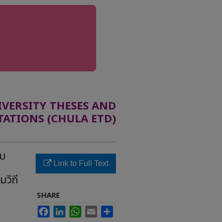
ERSITY THESES AND
TATIONS (CHULA ETD)
ับ
Link to Full Text
วิถี
SHARE
Facebook
LinkedIn
WhatsApp
Email
Share