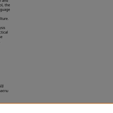
ol and
l, the
anguage
lture.
ysis
ctical
he
,
ใช้
บาลตาม