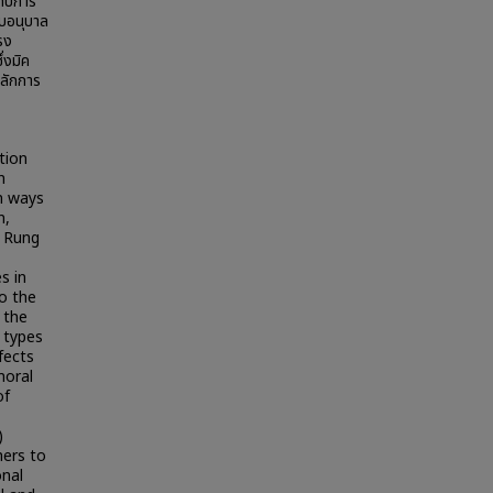
กับการ
ับอนุบาล
รง
่งมิค
หลักการ
tion
n
an ways
n,
y Rung
s in
o the
 the
r types
fects
moral
of
)
hers to
onal