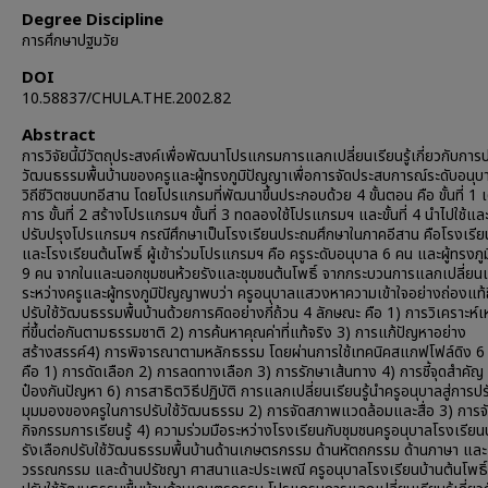
Degree Discipline
การศึกษาปฐมวัย
DOI
10.58837/CHULA.THE.2002.82
Abstract
การวิจัยนี้มีวัตถุประสงค์เพื่อพัฒนาโปรแกรมการแลกเปลี่ยนเรียนรู้เกี่ยวกับการป
วัฒนธรรมพื้นบ้านของครูและผู้ทรงภูมิปัญญาเพื่อการจัดประสบการณ์ระดับอนุ
วิถีชีวิตชนบทอีสาน โดยโปรแกรมที่พัฒนาขึ้นประกอบด้วย 4 ขั้นตอน คือ ขั้นที่ 1 
การ ขั้นที่ 2 สร้างโปรแกรมฯ ขั้นที่ 3 ทดลองใช้โปรแกรมฯ และขั้นที่ 4 นำไปใช้แล
ปรับปรุงโปรแกรมฯ กรณีศึกษาเป็นโรงเรียนประถมศึกษาในภาคอีสาน คือโรงเรีย
และโรงเรียนต้นโพธิ์ ผู้เข้าร่วมโปรแกรมฯ คือ ครูระดับอนุบาล 6 คน และผู้ทรงภ
9 คน จากในและนอกชุมชนห้วยรังและชุมชนต้นโพธิ์ จากกระบวนการแลกเปลี่ยนเรี
ระหว่างครูและผู้ทรงภูมิปัญญาพบว่า ครูอนุบาลแสวงหาความเข้าใจอย่างถ่องแท้
ปรับใช้วัฒนธรรมพื้นบ้านด้วยการคิดอย่างกี่ถ้วน 4 ลักษณะ คือ 1) การวิเคราะห์เห
ที่ขึ้นต่อกันตามธรรมชาติ 2) การค้นหาคุณค่าที่แท้จริง 3) การแก้ปัญหาอย่าง
สร้างสรรค์4) การพิจารณาตามหลักธรรม โดยผ่านการใช้เทคนิคสแกฟโฟล์ดิง 
คือ 1) การดัดเลือก 2) การลดทางเลือก 3) การรักษาเส้นทาง 4) การชี้จุดสำคัญ
ป๋องกันปัญหา 6) การสาธิตวิธีปฏิบัติ การแลกเปลี่ยนเรียนรู้นำครูอนุบาลสู่การปร
มุมมองของครูในการปรับใช้วัฒนธรรม 2) การจัดสภาพแวดล้อมและสื่อ 3) การจ
กิจกรรมการเรียนรู้ 4) ความร่วมมือระหว่างโรงเรียนกับชุมชนครูอนุบาลโรงเรียน
รังเลือกปรับใช้วัฒนธรรมพื้นบ้านด้านเกษตรกรรม ด้านหัตถกรรม ด้านภาษา และ
วรรณกรรม และด้านปรัชญา ศาสนาและประเพณี ครูอนุบาลโรงเรียนบ้านต้นโพธิ์