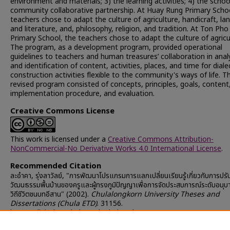
environment and materials; 3) the learning activities; 4) the scho
community collaborative partnership. At Huay Rung Primary Schoo
teachers chose to adapt the culture of agriculture, handicraft, l
and literature, and, philosophy, religion, and tradition. At Ton Pho
Primary School, the teachers chose to adapt the culture of agricu
The program, as a development program, provided operational
guidelines to teachers and human treasures’ collaboration in anal
and identification of content, activities, places, and time for diale
construction activities flexible to the community's ways of life. T
revised program consisted of concepts, principles, goals, content
implementation procedure, and evaluation.
Creative Commons License
This work is licensed under a
Creative Commons Attribution-
NonCommercial-No Derivative Works 4.0 International License
.
Recommended Citation
ละอำคา, รุ่งลาวัลย์, "การพัฒนาโปรแกรมการแลกเปลี่ยนเรียนรู้เกี่ยวกับการปรับ
วัฒนธรรมพื้นบ้านของครูและผู้ทรงภูมิปัญญาเพื่อการจัดประสบการณ์ระดับอนุ
วิถีชีวิตชนบทอีสาน" (2002).
Chulalongkorn University Theses and
Dissertations (Chula ETD)
. 31156.
https://digital.car.chula.ac.th/chulaetd/31156