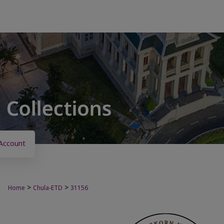
Account
>
>
Home
Chula-ETD
31156