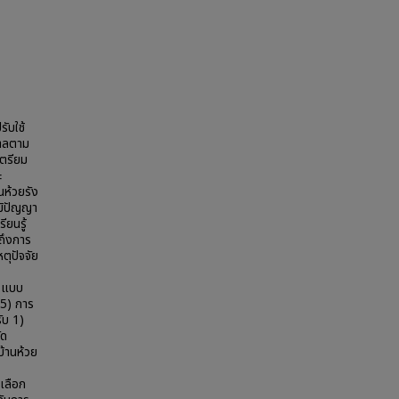
รับใช้
บาลตาม
เตรียม
ะ
นห้วยรัง
ูมิปัญญา
ยนรู้
ถึงการ
ตุปัจจัย
6 แบบ
 5) การ
ับ 1)
ัด
บ้านห้วย
เลือก