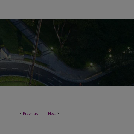
<
Previous
Next
>