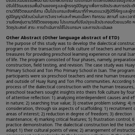
ปรับใช้วัฒนธรรมพื้นบ้านด้านเกษตรกรรม โปรแกรมการแลกเปลี่ยนเรียนรู้เกี่ยว
ปรับใช้วัฒนธรรมพื้นบ้านของครูและผู้ทรงภูมิปัญญาเพื่อการจัดประสบการณ์ระด
ตามวิถีชีวิตชนบทอีสาน เป็นโปรแกรมเชิงพัฒนาที่กำหนดแนวปฏิบัติให้ครูและผู้ท
ภูมิปัญญามีส่วนร่วมในการวิเคราะห์และกำหนดเนื้อหา กิจกรรม สถานที่ และเวลาซึ
วามยึดหยุ่นตามวิถีชีวิตของชุมชน โปรแกรมที่ปรับปรุงแล้วประกอบด้วยแนวคิด 
วัตถุประสงค์ สาระ การดำเนินการใช้โปรแกรมฯ และการประเมินผล
Other Abstract (Other language abstract of ETD)
The purpose of this study was to develop the dialectical construc
program on the transaction of folk culture of teachers and huma
treasures for providing preschool learning experience on rural Is
of life. The program consisted of four phases, namely, preparatio
construction, field testing, and revision. The case study was Hua
Primary School and Ton Pho Primary School in Isan. The program
participants were six preschool teachers and nine human treasure
and outside of Huay Rung and Ton Pho communities. According t
process of the dialectical construction with the human treasures,
preschool teachers sought insights into theirs folk culture by fou
of attentive reflection: 1) analyzing interdependent causes and ef
in nature; 2) searching true value; 3) creative problem solving; 4) 
consideration, through six aspects of scaffolding: 1) recruitment 
areas of interest; 2) reduction in degree of freedom; 3) direction
maintenance; 4) marking critical features; 5) frustration control; 6
practice demonstration. The dialectical construction led the teac
adapt 1) their cultural points of view; 2) arrangement of instructi