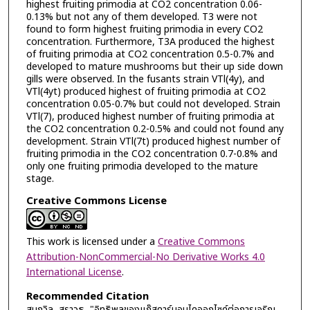
highest fruiting primodia at CO2 concentration 0.06-
0.13% but not any of them developed. T3 were not
found to form highest fruiting primodia in every CO2
concentration. Furthermore, T3A produced the highest
of fruiting primodia at CO2 concentration 0.5-0.7% and
developed to mature mushrooms but their up side down
gills were observed. In the fusants strain VTl(4y), and
VTl(4yt) produced highest of fruiting primodia at CO2
concentration 0.05-0.7% but could not developed. Strain
VTl(7), produced highest number of fruiting primodia at
the CO2 concentration 0.2-0.5% and could not found any
development. Strain VTl(7t) produced highest number of
fruiting primodia in the CO2 concentration 0.7-0.8% and
only one fruiting primodia developed to the mature
stage.
Creative Commons License
This work is licensed under a
Creative Commons
Attribution-NonCommercial-No Derivative Works 4.0
International License
.
Recommended Citation
สมถวิล, สราวุธ, "อิทธิพลของแก๊สคาร์บอนไดออกไซด์ต่อการเจริญ