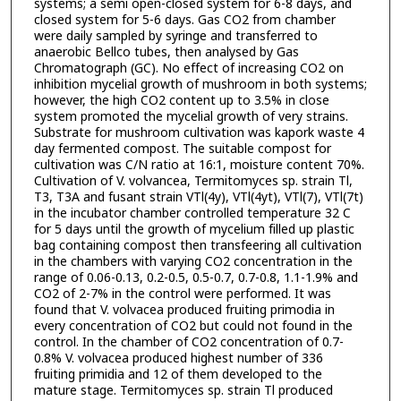
systems; a semi open-closed system for 6-8 days, and
closed system for 5-6 days. Gas CO2 from chamber
were daily sampled by syringe and transferred to
anaerobic Bellco tubes, then analysed by Gas
Chromatograph (GC). No effect of increasing CO2 on
inhibition mycelial growth of mushroom in both systems;
however, the high CO2 content up to 3.5% in close
system promoted the mycelial growth of very strains.
Substrate for mushroom cultivation was kapork waste 4
day fermented compost. The suitable compost for
cultivation was C/N ratio at 16:1, moisture content 70%.
Cultivation of V. volvancea, Termitomyces sp. strain Tl,
T3, T3A and fusant strain VTl(4y), VTl(4yt), VTl(7), VTl(7t)
in the incubator chamber controlled temperature 32 C
for 5 days until the growth of mycelium filled up plastic
bag containing compost then transfeering all cultivation
in the chambers with varying CO2 concentration in the
range of 0.06-0.13, 0.2-0.5, 0.5-0.7, 0.7-0.8, 1.1-1.9% and
CO2 of 2-7% in the control were performed. It was
found that V. volvacea produced fruiting primodia in
every concentration of CO2 but could not found in the
control. In the chamber of CO2 concentration of 0.7-
0.8% V. volvacea produced highest number of 336
fruiting primidia and 12 of them developed to the
mature stage. Termitomyces sp. strain Tl produced