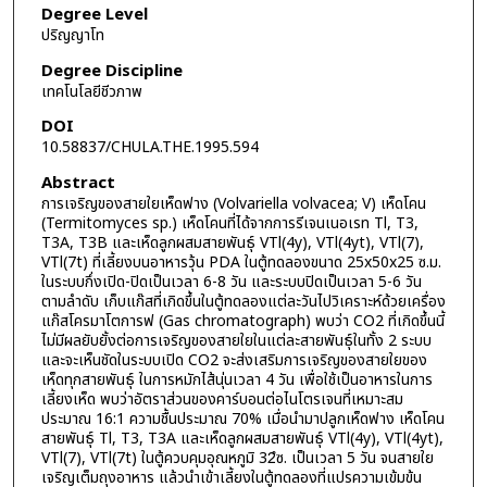
Degree Level
ปริญญาโท
Degree Discipline
เทคโนโลยีชีวภาพ
DOI
10.58837/CHULA.THE.1995.594
Abstract
การเจริญของสายใยเห็ดฟาง (Volvariella volvacea; V) เห็ดโคน
(Termitomyces sp.) เห็ดโคนที่ได้จากการรีเจนเนอเรท Tl, T3,
T3A, T3B และเห็ดลูกผสมสายพันธุ์ VTl(4y), VTl(4yt), VTl(7),
VTl(7t) ที่เลี้ยงบนอาหารวุ้น PDA ในตู้ทดลองขนาด 25x50x25 ซ.ม.
ในระบบกึ่งเปิด-ปิดเป็นเวลา 6-8 วัน และระบบปิดเป็นเวลา 5-6 วัน
ตามลำดับ เก็บแก๊สที่เกิดขึ้นในตู้ทดลองแต่ละวันไปวิเคราะห์ด้วยเครื่อง
แก๊สโครมาโตการฟ (Gas chromatograph) พบว่า CO2 ที่เกิดขึ้นนี้
ไม่มีผลยับยั้งต่อการเจริญของสายใยในแต่ละสายพันธุ์ในทั้ง 2 ระบบ
และจะเห็นชัดในระบบเปิด CO2 จะส่งเสริมการเจริญของสายใยของ
เห็ดทุกสายพันธุ์ ในการหมักไส้นุ่นเวลา 4 วัน เพื่อใช้เป็นอาหารในการ
เลี้ยงเห็ด พบว่าอัตราส่วนของคาร์บอนต่อไนโตรเจนที่เหมาะสม
ประมาณ 16:1 ความชื้นประมาณ 70% เมื่อนำมาปลูกเห็ดฟาง เห็ดโคน
สายพันธุ์ Tl, T3, T3A และเห็ดลูกผสมสายพันธุ์ VTl(4y), VTl(4yt),
VTl(7), VTl(7t) ในตู้ควบคุมอุณหภูมิ 32ํซ. เป็นเวลา 5 วัน จนสายใย
เจริญเต็มถุงอาหาร แล้วนำเข้าเลี้ยงในตู้ทดลองที่แปรความเข้มข้น