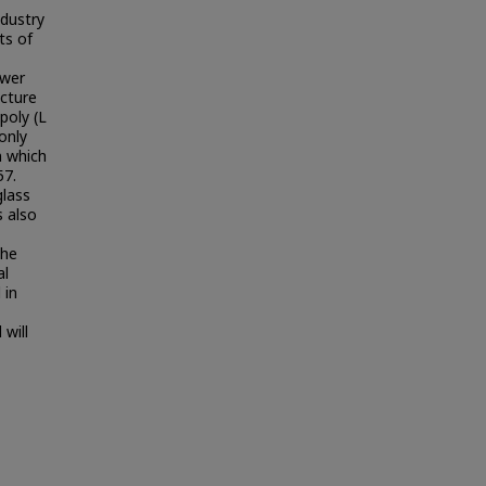
ndustry
ts of
ower
ucture
poly (L
only
n which
57.
glass
s also
the
al
 in
 will