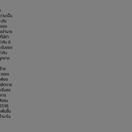
ย
วามเป็น
ะดับ
งของ
องอำนาจ
่มีค่า
่ากับ 0
ะดับของ
ากับ
ผูกขาด
ร้าง
หวของ
เพียง
้ผลิตราย
เริ่มลด
ิการ
สังคม
. 2536
ิ่มขึ้น
ข้ามาใน