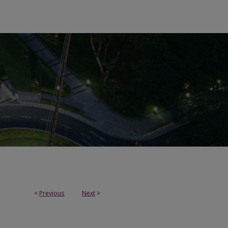
<
Previous
Next
>