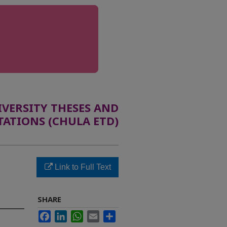
ERSITY THESES AND
TATIONS (CHULA ETD)
Link to Full Text
SHARE
Facebook
LinkedIn
WhatsApp
Email
Share