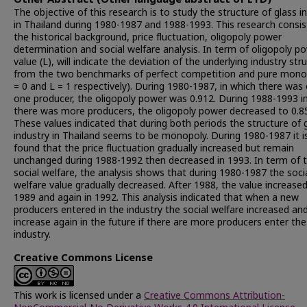
The objective of this research is to study the structure of glass i
in Thailand during 1980-1987 and 1988-1993. This research consis
the historical background, price fluctuation, oligopoly power
determination and social welfare analysis. In term of oligopoly p
value (L), will indicate the deviation of the underlying industry str
from the two benchmarks of perfect competition and pure mono
= 0 and L = 1 respectively). During 1980-1987, in which there was 
one producer, the oligopoly power was 0.912. During 1988-1993 i
there was more producers, the oligopoly power decreased to 0.8
These values indicated that during both periods the structure of 
industry in Thailand seems to be monopoly. During 1980-1987 it i
found that the price fluctuation gradually increased but remain
unchanged during 1988-1992 then decreased in 1993. In term of 
social welfare, the analysis shows that during 1980-1987 the soci
welfare value gradually decreased. After 1988, the value increased
1989 and again in 1992. This analysis indicated that when a new
producers entered in the industry the social welfare increased and
increase again in the future if there are more producers enter the
industry.
Creative Commons License
This work is licensed under a
Creative Commons Attribution-