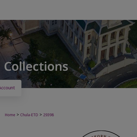
Account
>
>
Home
Chula-ETD
29398