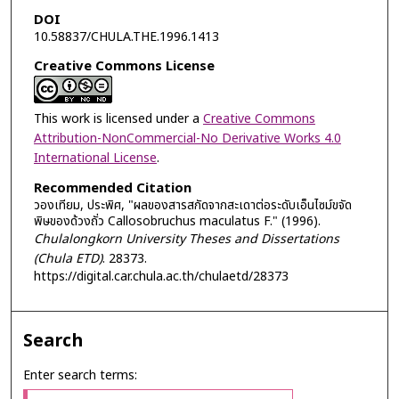
DOI
10.58837/CHULA.THE.1996.1413
Creative Commons License
This work is licensed under a
Creative Commons
Attribution-NonCommercial-No Derivative Works 4.0
International License
.
Recommended Citation
วองเทียม, ประพิศ, "ผลของสารสกัดจากสะเดาต่อระดับเอ็นไซม์ขจัด
พิษของด้วงถั่ว Callosobruchus maculatus F." (1996).
Chulalongkorn University Theses and Dissertations
(Chula ETD)
. 28373.
https://digital.car.chula.ac.th/chulaetd/28373
Search
Enter search terms: