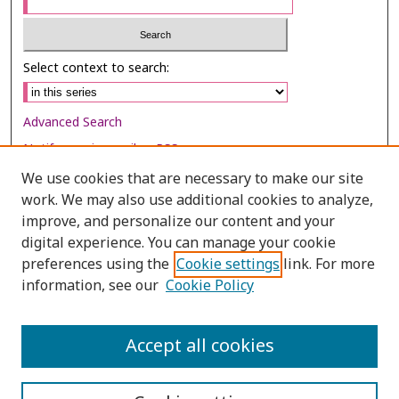
Select context to search:
Advanced Search
Notify me via email or
RSS
We use cookies that are necessary to make our site
Browse
work. We may also use additional cookies to analyze,
improve, and personalize our content and your
Collections
digital experience. You can manage your cookie
Disciplines
preferences using the
Cookie settings
link. For more
Authors
information, see our
Cookie Policy
Author Corner
Accept all cookies
Author FAQ