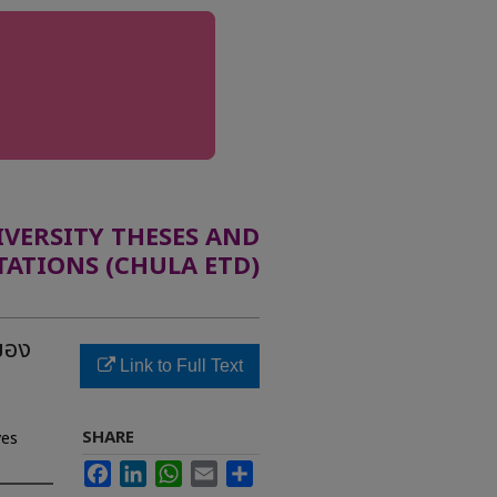
ERSITY THESES AND
TATIONS (CHULA ETD)
ของ
Link to Full Text
SHARE
ves
Facebook
LinkedIn
WhatsApp
Email
Share