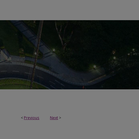
<
Previous
Next
>