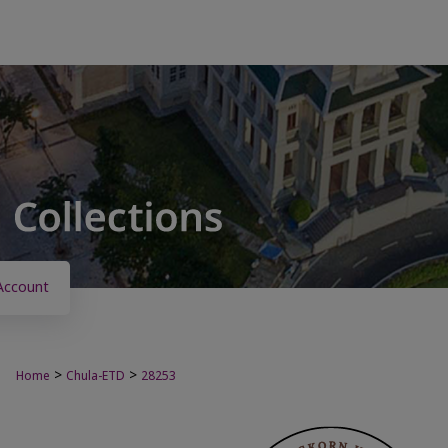
Account
>
>
Home
Chula-ETD
28253