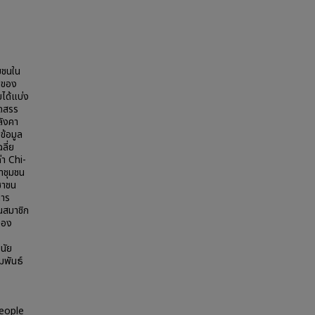
ุมชนใน
นของ
ได้แบ่ง
ัดสรร
ลังคา
ข้อมูล
ลี่ย
า Chi-
ำชุมชน
ชาชน
การ
นสมาชิก
มของ
นัย
มพันธ์
1
people