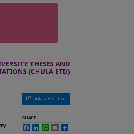
ERSITY THESES AND
TATIONS (CHULA ETD)
Link to Full Text
SHARE
ity
Facebook
LinkedIn
WhatsApp
Email
Share