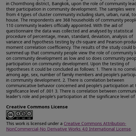
in Chomthong district, Bangkok, upon the role of community lea
their participation in community development. The samples were
from 4 types of cluster community including slum, urban, rural, t
house. The respondents are 368 households of community peopl
110 community leaders officially appointed. With the aid of
questionnaire the data was collected and analysed by statistical
procedure of percentage, mean, standard, deviation, analysis of
variance and hypothesis testing by chi-square and Pearson-produ
moment correlation coefficiency. The results of the study could 
summed up that community people view the role of community l
on community development as low and so does community peop
participation on community development. Upon the testing of
Hypotheses it could be concluded as follows: 1. There is no correl
among age, sex, number of family members and people’s particip
in community development. 2. There is correlation between
communicative behavior concerned and people’s participation at 
significance level of .001 3. There is correlation between commun
leader’s role and people’s participation at the significance level of 
Creative Commons License
This work is licensed under a
Creative Commons Attribution-
NonCommercial-No Derivative Works 4.0 International License
.