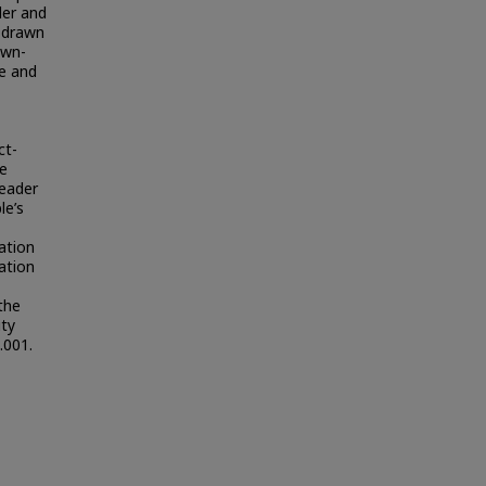
der and
 drawn
own-
e and
ct-
be
eader
le’s
ation
ation
the
ity
.001.