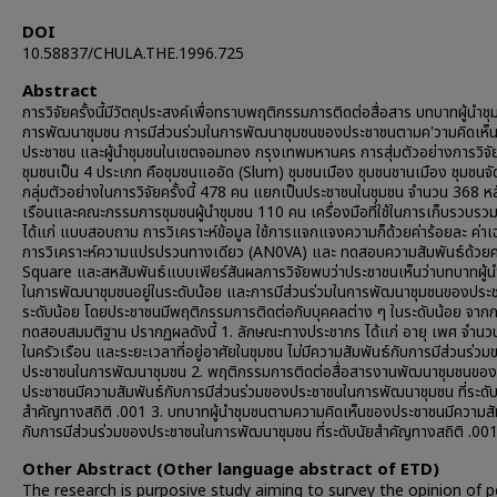
DOI
10.58837/CHULA.THE.1996.725
Abstract
การวิจัยครั้งนี้มีวัตถุประสงค์เพื่อทราบพฤติกรรมการติดต่อสื่อสาร บทบาทผู้นำช
การพัฒนาชุมชน การมีส่วนร่วมในการพัฒนาชุมชนของประชาชนตามค'วามคิดเห็
ประชาชน และผู้นำชุมชนในเขตจอมทอง กรุงเทพมหานคร การสุ่มตัวอย่างการวิจัย
ชุมชนเป็น 4 ประเภท คือชุมชนแออัด (Slum) ชุมชนเมือง ชุมชนชานเมือง ชุมชนจ
กลุ่มตัวอย่างในการวิจัยครั้งนี้ 478 คน แยกเป็นประชาชนในชุมชน จำนวน 368 ห
เรือนและคณะกรรมการชุมชนผู้นำชุมชน 110 คน เครื่องมือที่ใช้ในการเก็บรวบรวม
ได้แก่ แบบสอบถาม การวิเคราะห์ข้อมูล ใช้การแจกแจงความก็ด้วยค่าร้อยละ ค่าเฉ
การวิเคราะห์ความแปรปรวนทางเดียว (AN0VA) และ ทดสอบความสัมพันธ์ด้วยค่
Square และสหสัมพันธ์แบบเพียร์สันผลการวิจัยพบว่าประชาชนเห็นว่าบทบาทผู้น
ในการพัฒนาชุมชนอยู่ในระดับน้อย และการมีส่วนร่วมในการพัฒนาชุมชนของประ
ระดับน้อย โดยประชาชนมีพฤติกรรมการติดต่อกับบุคคลต่าง ๆ ในระดับน้อย จาก
ทดสอบสมมติฐาน ปรากฏผลดังนี้ 1. ลักษณะทางประชากร ได้แก่ อายุ เพศ จำนว
ในครัวเรือน และระยะเวลาที่อยู่อาศัยในชุมชน ไม่มีความสัมพันธ์กับการมีส่วนร่ว
ประชาชนในการพัฒนาชุมชน 2. พฤติกรรมการติดต่อสื่อสารงานพัฒนาชุมชนของ
ประชาชนมีความสัมพันธ์กับการมีส่วนร่วมของประชาชนในการพัฒนาชุมชน ที่ระดับ
สำคัญทางสถิติ .001 3. บทบาทผู้นำชุมชนตามความคิดเห็นของประชาชนมีความสั
กับการมีส่วนร่วมของประชาชนในการพัฒนาชุมชน ที่ระดับนัยสำคัญทางสถิติ .00
Other Abstract (Other language abstract of ETD)
The research is purposive study aiming to survey the opinion of 