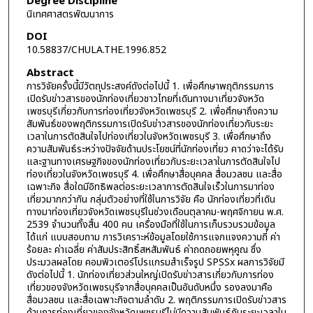
Degree Discipline
นิเทศศาสตรพัฒนาการ
DOI
10.58837/CHULA.THE.1996.852
Abstract
การวิจัยครั้งนี้มีวัตถุประสงค์ดังต่อไปนี้ 1. เพื่อศึกษาพฤติกรรมการ
เปิดรับข่าวสารของนักท่องเที่ยวชาวไทยที่เดินทางมาเที่ยวจังหวัด
เพชรบุรีเกี่ยวกับการท่องเที่ยวจังหวัดเพชรบุรี 2. เพื่อศึกษาถึงความ
สัมพันธ์ของพฤติกรรมการเปิดรับข่าวสารของนักท่องเที่ยวกับระยะ
เวลาในการตัดสินใจไปท่องเที่ยวในจังหวัดเพชรบุรี 3. เพื่อศึกษาถึง
ความสัมพันธ์ระหว่างปัจจัยด้านประโยชน์ที่นักท่องเที่ยว คาดว่าจะได้รับ
และฐานทางเศรษฐกิจของนักท่องเที่ยวกับระยะเวลาในการตัดสินใจไป
ท่องเที่ยวในจังหวัดเพชรบุรี 4. เพื่อศึกษาสื่อบุคคล สื่อมวลชน และสื่อ
เฉพาะกิจ สื่อใดมีอิทธิพลต่อระยะเวลาการตัดสินใจเร็วในการมาท่อง
เที่ยวมากกว่ากัน กลุ่มตัวอย่างที่ใช้ในการวิจัย คือ นักท่องเที่ยวที่เดิน
ทางมาท่องเที่ยวจังหวัดเพชรบุรีในช่วงเดือนตุลาคม-พฤศจิกายน พ.ศ.
2539 จำนวนทั้งสิ้น 400 คน เครื่องมือที่ใช้ในการเก็บรวบรวมข้อมูล
ได้แก่ แบบสอบถาม การวิเคราะห์ข้อมูลโดยใช้การแจกแจงความถี่ ค่า
ร้อยละ ค่าเฉลี่ย ค่าสัมประสิทธิ์สหสัมพันธ์ ค่าถดถอยพหุคูณ ซึ่ง
ประมวลผลโดย คอมพิวเตอร์โปรแกรมสำเร็จรูป SPSSx ผลการวิจัยมี
ดังต่อไปนี้ 1. นักท่องเที่ยวส่วนใหญ่เปิดรับข่าวสารเกี่ยวกับการท่อง
เที่ยวของจังหวัดเพชรบุรีจากสื่อบุคคลเป็นอันดับหนึ่ง รองลงมาคือ
สื่อมวลชน และสื่อเฉพาะกิจตามลำดับ 2. พฤติกรรมการเปิดรับข่าวสาร
ด้านการท่องเที่ยวของจังหวัดเพชรบุรีไม่มีความสัมพันธ์กับระยะเวลาใน