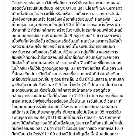
วัตถุประสงค์ของงานวิจัยเพื่อศึกษาการรั่วซึมระดับจุลภาคของเซลฟ์
แอดฮีซีฟเรซินซีเมนต์ชนิด RelyX U100 และ Clearfil SA Cement
เมื่อเนื้อฟันอยู่ในสภาวะที่ชื้นหรือแห้ง รวมทั้งช่วงเวลาของการสัมผัส
น้ำหลังฉายแสงเสร็จ โดยใช้เซลฟ์เอทช์เรซินซีเมนต์ Panavia F 2.0
เป็นกลุ่มควบคุม ฟันกรามใหญ่แท้ 90 ซี่ ได้รับการกรอแต่งโพรงฟัน
ประเภทที่ 2 ที่ด้านใกล้กลาง สร้างชิ้นงานอินไดเรกท์คอมโพสิตอินเลย์
บนแบบถอดยิปซัม แบ่งฟันออกเป็น 9 กลุ่ม ๆ ละ 10 ซี่ ตามสภาพผิว
เนื้อฟันที่แห้งหรือชื้น ชนิดของเรซินซีเมนต์ และช่วงเวลาการสัมผัสน้ำ
หลังฉายแสงเสร็จ ยึดของชิ้นงานลงในโพรงฟันด้วยเรซินซีเมนต์
กระตุ้นการก่อตัวของเรซินซีเมนต์ด้วยแสง กลุ่มที่ศึกษาผลของการ
สัมผัสน้ำทันทีจะนำชิ้นทดสอบแช่ในน้ำกลั่นทันที ส่วนกลุ่มที่ชะลอเวลา
สัมผัสน้ำเมื่อฉายแสงเสร็จแล้วรอเวลาอีก 7 นาทีจึงแช่ชิ้นทดสอบลง
ในน้ำกลั่น เก็บไว้ในตู้ควบคุมอุณหภูมิ 37 องศาเซลเซียส เป็นเวลา 24
ชั่วโมง ใช้เทปกาวปิดทับที่รอยต่อของชิ้นงานและฟันที่ด้านใกล้เหงือก
เคลือบผิวฟันบริเวณอื่น ๆ ด้วยสีทาเล็บ 2 ชั้น นำไปแช่สารละลายเบสิก
ฟุชชินที่ความเข้มข้นร้อยละ 0.5 โดยน้ำหนัก 24 ชั่วโมง จากนั้นทำความ
สะอาดชิ้นงานและตัดซี่ฟันในใกล้กลางถึงไกลกลาง ส่องดูด้วย
กล้องจุลทรรศน์สเตอริโอที่กำลังขยาย 7-40 เท่า วัดการแทรกซึมของ
สารละลายเบซิกฟุชชินที่รอยต่อของเนื้อฟันและเรซินซีเมนต์ วิเคราะห์
ข้อมูลคะแนนการรั่วซึมด้วยสถิติไร้พาราเมตริกครัสคาล-วัลลิสและ
สถิติการเปรียบเทียบพหุคูณที่ระดับความเชื่อมั่นร้อยละ 95 การรั่วซึม
ระดับจุลภาคของ RelyX U100 มีค่าน้อยกว่า Clearfil SA Cement
อย่างมีนัยสำคัญทางสถิติเมื่อเนื้อฟันอยู่ในสภาวะชื้นทั้งกรณีแช่น้ำกลั่น
ทันทีหรือชะลอเวลา 7 นาที การรั่วซึมระดับจุลภาคของ Panavia F2.0
มีค่าน้อยกว่า RelyX U100 อย่างมีนัยสำคัญเมื่อเนื้อฟันอยู่ในสภาวะ