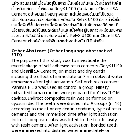
แห้ง ส่วนกรณีที่เนื้อฟันอยู่ในสภาวะชื้นเหมือนกันและช่วงเวลาที่สัมผัส
น้ำเหมือนกันการรั่วซึมของ RelyX U100 มีค่าน้อยกว่า Clearfil SA
Cement อย่างมีนัยสำคัญทางสถิติ แต่เมื่อเรซินซีเมนต์เป็นชนิด
เดียวกันและช่วงเวลาสัมผัสน้ำเหมือนกัน RelyX U100 มีการค่ารั่วซึม
บนเนื้อฟันที่ชื้นน้อยกว่าเนื้อฟันแห้งอย่างมีนัยสำคัญทางสถิติ ขณะที่
เมื่อเรซินซีเมนต์เป็นชนิดเดียวกันและเนื้อฟันอยู่ในสภาวะเหมือนกันหาก
ช่วงเวลาที่สัมผัสน้ำต่างกัน พบว่าทั้ง RelyX U100 และ Clearfil SA
Cement ต่างมีค่าการรั่วซึมแตกต่างอย่างมีไม่มีนัยสำคัญ
Other Abstract (Other language abstract of
ETD)
The purpose of this study was to investigate the
microleakage of self-adhesive resin cements (RelyX U100
and Clearfil SA Cement) on moist and dry dentin,
including the effect of immediate or 7-min delayed water
immersion after light activation. Self-etch resin cement
Panavia F 2.0 was used as control a group. Ninety
extracted human molars were prepared for Class II OM
cavities. Indirect composite resin was performed on
gypsum die. The teeth were divided into 9 groups (n=10)
according to moist or dry dentin condition, type of resin
cements and the immersion time after light activation.
Indirect composite inlay was luted to the tooth cavity
with resin cement. After light activation, bonded teeth
were immersed into distilled water immediately or