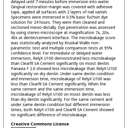
delayed until 7 minutes before immersion into water.
Gingival restoration margin was covered with adhesive
tape, applied all surfaces with 2 layers of nail vanish.
Specimens were immersed in 0.5% basic fuchsin dye
solution for 24 hours. They were then cleaned and
sectioned mesio-distally. Dye penetration was assessed
by using stereo-microscope at magnification 7x, 20x,
40x at dentin/cement interface. The microleakage score
was statistically analyzed by Kruskal-Wallis non-
parametric test and multiple comparison tests at 95%
confidence level. For immediate or delayed water
immersion, RelyX U100 demonstrated less microleakage
than Clearfil SA Cement significantly on moist dentin.
Panavia F 2.0 showed less microleakage than RelyX U100
significantly on dry dentin. Under same dentin condition
and immersion time, microleakage of RelyX U100 was
less than Clearfil SA Cement significantly. When the
same cement and the same immersion time,
microleakage of RelyX U100 on moist dentin was less
than dry dentin significantly. For the same cement and
under same dentin condition but different immersion
times, both RelyX U100 and Clearfil SA Cement showed
no significant difference of microleakage.
Creative Commons License