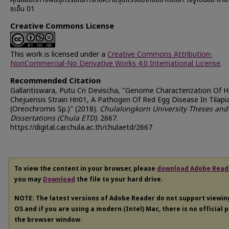
ชเอ็น 01
Creative Commons License
This work is licensed under a
Creative Commons Attribution-
NonCommercial-No Derivative Works 4.0 International License
.
Recommended Citation
Gallantiswara, Putu Cri Devischa, "Genome Characterization Of H
Chejuensis Strain Hn01, A Pathogen Of Red Egg Disease In Tilapi
(Oreochromis Sp.)" (2018).
Chulalongkorn University Theses and
Dissertations (Chula ETD)
. 2667.
https://digital.car.chula.ac.th/chulaetd/2667
To view the content in your browser, please
download Adobe Read
you may
Download
the file to your hard drive.
NOTE: The latest versions of Adobe Reader do not support viewi
OS and if you are using a modern (Intel) Mac, there is no official 
the browser window.