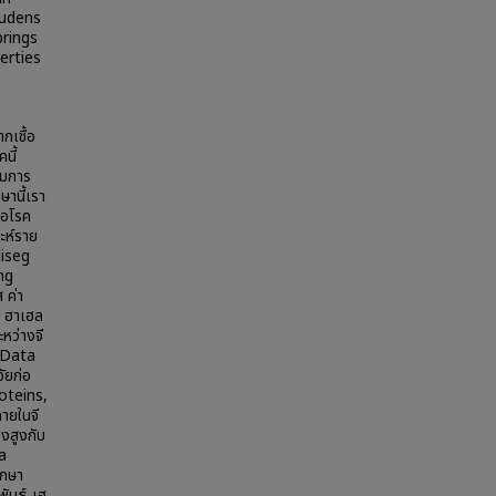
ludens
brings
erties
ากเชื้อ
นี้
ามการ
ษานี้เรา
่อโรค
าะห์ราย
Miseg
ng
 ค่า
่ ฮาเฮล
ะหว่างจี
r Data
ัยก่อ
roteins,
ายในจี
ึงสูงกับ
a
ึกษา
ันธุ์ เฮ