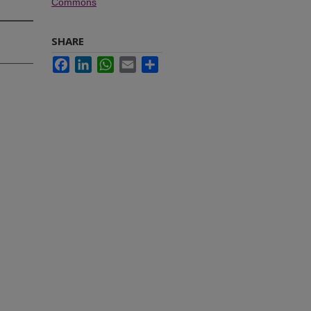
Commons
SHARE
Facebook
LinkedIn
WhatsApp
Email
Share