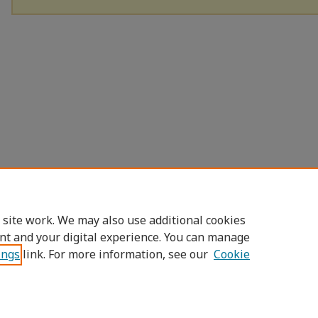
 site work. We may also use additional cookies
nt and your digital experience. You can manage
ings
link. For more information, see our
Cookie
Home
|
About
|
FAQ
|
My Account
|
Access
Privacy
Copyright