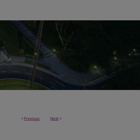
<
Previous
Next
>