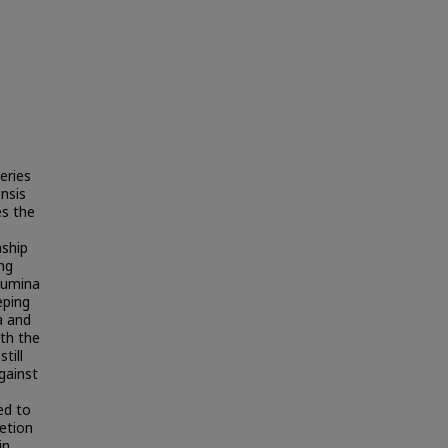
eries
nsis
es the
nship
ing
lumina
eping
a and
ith the
till
gainst
ed to
etion
in