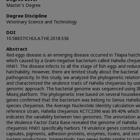
Master's Degree
Degree Discipline
Veterinary Science and Technology
DOI
10.58837/CHULA.THE.2018.536
Abstract
Red eggs disease is an emerging disease occurred in Tilapia hatch
which caused by a Gram-negative bacterium called Hahella chejue
HN01. The disease infects to all the stage of fish eggs and reduc
hatchability. However, there are limited study about the bacterial
pathogenicity. In this study, we analyzed the phylogenetic relatio
and characterized the virulence traits of Hahella chejuensis by us
genomic approach. The bacterial genome was sequenced using Il
Miseq platform. The phylogenetic tree based on several houseke
genes confirmed that the bacterium was belong to Genus Hahell
species chejuensis. the Average Nucleotide Identity calculation w
reference strain, Hahella chejuensis KCTC2396 was 89.40% which s
indicates the variability between two genomes. The annotation a
the Virulence Factor Data Base revealed the genome of Hahella
chejuensis HN01 specifically harbors 19 virulence genes contribut
capsules, pigments, adhesion proteins, enzymes, toxins, and secr
system productions. Interestingly, two genes highly similar to tox