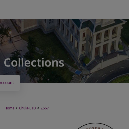
Account
>
>
Home
Chula-ETD
2667