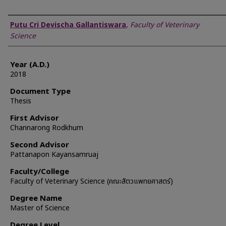
Author
Putu Cri Devischa Gallantiswara
,
Faculty of Veterinary
Science
Year (A.D.)
2018
Document Type
Thesis
First Advisor
Channarong Rodkhum
Second Advisor
Pattanapon Kayansamruaj
Faculty/College
Faculty of Veterinary Science (คณะสัตวแพทยศาสตร์)
Degree Name
Master of Science
Degree Level