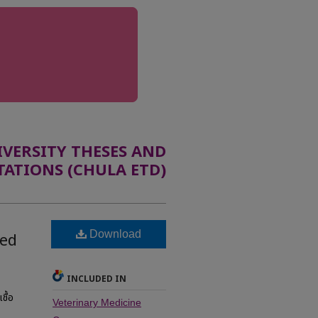
ERSITY THESES AND
TATIONS (CHULA ETD)
Download
Red
INCLUDED IN
ชื้อ
Veterinary Medicine