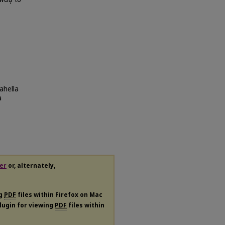
ahella
a
er
or, alternately,
ng
PDF
files within Firefox on Mac
plugin for viewing
PDF
files within