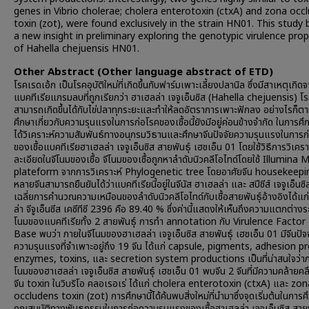
genes in Vibrio cholerae; cholera enterotoxin (ctxA) and zona occ
toxin (zot), were found exclusively in the strain HN01. This study 
a new insight in preliminary exploring the genotypic virulence prop
of Hahella chejuensis HN01.
Other Abstract (Other language abstract of ETD)
โรคเรดเอ้ก เป็นโรคอุบัติใหม่ที่เกิดขึ้นกับฟาร์มเพาะเลี้ยงปลานิล ซึ่งมีสาเหตุเกิดจ
แบคทีเรียแกรมลบที่ถูกเรียกว่า ฮาเฮลล่า เจจูเอ็นซิส (Hahella chejuensis) โรค
สามารถเกิดขึ้นได้กับไข่ปลาทุกระยะและทำให้ลดอัตราการเพาะฟักลง อย่างไรก็ต
ศึกษาเกี่ยวกับความรุนแรงในการก่อโรคของเชื้อนี้ยังมีอยู่ค่อนข้างจำกัด ในการศึก
ได้วิเคราะห์ความสัมพันธ์ทางอนุกรมวิธานและศึกษาจีนปัจจัยความรุนแรงในการก
ของเชื้อแบคทีเรียฮาเฮลล่า เจจูเอ็นซิส สายพันธุ์ เฮชเอ็น 01 โดยใช้วิธีการวิเคร
ละเอียดในจีโนมของเชื้อ จีโนมของเชื้อถูกหาลำดับนิวคลีโอไทด์โดยใช้ Illumina 
plateform จากการวิเคราะห์ Phylogenetic tree โดยอาศัยจีน housekeepi
หลายจีนสามารถยืนยันได้ว่าแบคทีเรียนี้อยู่ในจีนัส ฮาเฮลล่า และ สปีชีส์ เจจูเอ็นซิส
เฉลี่ยการคำนวณความเหมือนของลำดับนิวคลีโอไทด์กับเชื้อสายพันธุ์อ้างอิงได้แก
ล่า จีจูเอ็นซีส เคซีทีซี 2396 คือ 89.40 % ซึ่งค่านี้แสดงให้เห็นถึงความแตกต่างร
โนมของแบคทีเรียทั้ง 2 สายพันธุ์ การทำ annotation กับ Virulence Facto
Base พบว่า ภายในจีโนมของฮาเฮลล่า เจจูเอ็นซิส สายพันธุ์ เฮชเอ็น 01 มีจีนปัจจ
ความรุนแรงที่จำเพาะอยู่ถึง 19 จีน ได้แก่ capsule, pigments, adhesion p
enzymes, toxins, และ secretion system productions เป็นที่น่าสนใจว่าภ
โนมของฮาเฮลล่า เจจูเอ็นซิส สายพันธุ์ เฮชเอ็น 01 พบจีน 2 จีนที่มีความคล้ายคล
จีน toxin ในวิบริโอ คลอเรอเร่ ได้แก่ cholera enterotoxin (ctxA) และ zon
occludens toxin (zot) การศึกษานี้ได้ค้นพบสิ่งใหม่ที่นำมาซึ่งจุดเริ่มต้นในการศ
คุณสมบัติทางพันธุกรรมในการก่อความรุนแรงของเชื้อฮาเฮลล่า เจจูเอ็นซิส สายพ