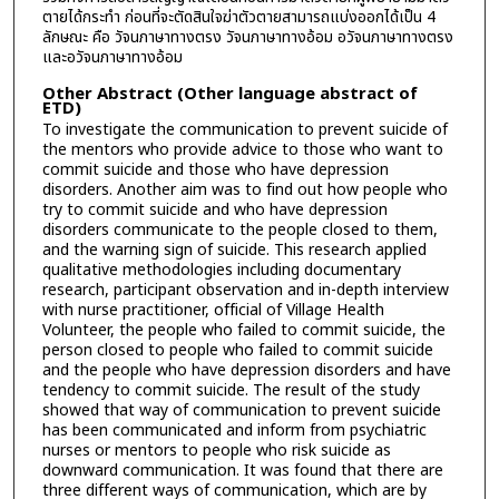
ตายได้กระทำ ก่อนที่จะตัดสินใจฆ่าตัวตายสามารถแบ่งออกได้เป็น 4
ลักษณะ คือ วัจนภาษาทางตรง วัจนภาษาทางอ้อม อวัจนภาษาทางตรง
และอวัจนภาษาทางอ้อม
Other Abstract (Other language abstract of
ETD)
To investigate the communication to prevent suicide of
the mentors who provide advice to those who want to
commit suicide and those who have depression
disorders. Another aim was to find out how people who
try to commit suicide and who have depression
disorders communicate to the people closed to them,
and the warning sign of suicide. This research applied
qualitative methodologies including documentary
research, participant observation and in-depth interview
with nurse practitioner, official of Village Health
Volunteer, the people who failed to commit suicide, the
person closed to people who failed to commit suicide
and the people who have depression disorders and have
tendency to commit suicide. The result of the study
showed that way of communication to prevent suicide
has been communicated and inform from psychiatric
nurses or mentors to people who risk suicide as
downward communication. It was found that there are
three different ways of communication, which are by