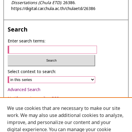
Dissertations (Chula ETD)
. 26386.
https://digital.car.chula.ac.th/chulaetd/26386
Search
Enter search terms:
Select context to search:
Advanced Search
Notify me via email or
RSS
We use cookies that are necessary to make our site
Browse
work. We may also use additional cookies to analyze,
Collections
improve, and personalize our content and your
digital experience. You can manage your cookie
Disciplines