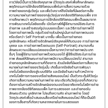
การวิจัยนี้เป็นการวิจัยเชิงคุณภาพ มีวัตถุประสงค์เพื่อศึกษาลักษณะ
พฤติกรรมการใช้กล้องดิจิทัลคอมแพ็คในการสื่อความหมายด้วย
ภาพถ่ายของกลุ่มวัยรุ่น และเพื่อวิเคราะห์ถึงปัจจัยที่มีผลต่อการสื่อ
ความหมายผ่านภาพถ่ายของกลุ่มวัยรุ่นจากกล้องดิจิทัลคอมแพ็ค จาก
การศึกษาพบว่า พฤติกรรมการใช้กล้องดิจิทัลคอมแพ็คเป็นผลมาจาก
การพัฒนาเทคโนโลยีของซึ่ง เปิดโอกาสให้ผู้ใช้สามารถมีอิสระในการ
ถ่ายภาพ และสร้างสรรค์รูปแบบของเนื้อหา และวิธีการถ่ายภาพได้
โดยการถ่ายภาพนั้น กลุ่มตัวอย่างส่วนใหญ่เน้นการถ่ายภาพตนเอง
หรือเรียกว่า Self Portrait มากขึ้น เพื่อเป็นการถ่ายทอด
บุคลิกลักษณะ หรือสร้างอัตลักษณ์เชิงบุคคลให้กับตนเอง การถ่ายภาพ
บุคคล และ การถ่ายภาพด้วยตนเอง (Self-Portrait) สามารถเห็น
ลักษณะความเปลี่ยนแปลงของเนื้อหามากกว่าการถ่ายภาพประเภท
อื่นๆ โดยผู้ใช้สามารถถ่ายภาพด้วยตนเองได้ ผู้ใช้จึงมีอิสระในการถ่าย
ภาพ ส่งผลให้ลักษณะการถ่ายภาพมีความเปลี่ยนแปลงไป สามารถ
ถ่ายทอดบุคลิกลักษณะตามที่ต้องการ ส่วนปัจจัยที่มีผลต่อการสื่อความ
หมายผ่านภาพถ่ายของวัยรุ่นนั้น เกิดขึ้นจากปัจจัยด้านการพัฒนา
เทคโนโลยีของกล้องสู่ระบบดิจิทัล และปัจจัยด้านความก้าวหน้าทาง
เทคโนโลยีทางการของเครือข่ายสังคมออนไลน์ เป็นตัวกระตุ้นให้วัยรุ่น
เกิดการสื่อความหมายผ่านภาพถ่าย ขณะเดียวกันวัยรุ่นเองก็เกิดความ
ต้องการในการสร้างอัตลักษณ์ของตนเองโดยอาศัยเทคโนโลยีการถ่าย
ภาพจากกล้องดิจิทัลคอมแพ็ค ในการแสดงออก และถ่ายทอดใน
ลักษณะตัวตน บุคลิกภาพ ไปจนถึงความคิด ผ่านภาพถ่าย โดยมี
วัตถุประสงค์เพื่อนำเสนอบนสื่อเครือข่ายสังคมออนไลน์ ที่ถือเป็นมิติ
ของการสื่อสารที่เกิดความหลากหลายในการแสดงออก