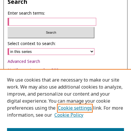
Search
Enter search terms:
Select context to search:
Advanced Search
Notify me via email or
RSS
We use cookies that are necessary to make our site
Browse
work. We may also use additional cookies to analyze,
Collections
improve, and personalize our content and your
digital experience. You can manage your cookie
Disciplines
preferences using the
Cookie settings
link. For more
Authors
information, see our
Cookie Policy
Author Corner