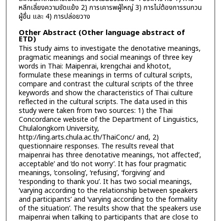
หลีกเลี่ยงความขัดแย้ง 2) การเคารพผู้ใหญ่ 3) การไม่ต้องการรบกวน
ผู้อื่น และ 4) การปล่อยวาง
Other Abstract (Other language abstract of
ETD)
This study aims to investigate the denotative meanings,
pragmatic meanings and social meanings of three key
words in Thai: Maipenrai, krengchai and khotot,
formulate these meanings in terms of cultural scripts,
compare and contrast the cultural scripts of the three
keywords and show the characteristics of Thai culture
reflected in the cultural scripts. The data used in this
study were taken from two sources: 1) the Thai
Concordance website of the Department of Linguistics,
Chulalongkorn University,
http://ling.arts.chula.ac.th/ThaiConc/ and, 2)
questionnaire responses. The results reveal that
maipenrai has three denotative meanings, ‘not affected’,
acceptable’ and ‘do not worry’. It has four pragmatic
meanings, ‘consoling’, ‘refusing’, ‘forgiving’ and
‘responding to thank you’. It has two social meanings,
‘varying according to the relationship between speakers
and participants’ and ‘varying according to the formality
of the situation’. The results show that the speakers use
maipenrai when talking to participants that are close to