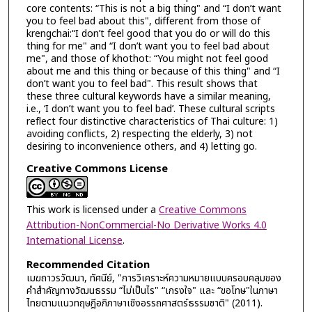
core contents: “This is not a big thing" and “I don’t want
you to feel bad about this", different from those of
krengchai:“I don’t feel good that you do or will do this
thing for me" and “I don’t want you to feel bad about
me", and those of khothot: “You might not feel good
about me and this thing or because of this thing" and “I
don’t want you to feel bad". This result shows that
these three cultural keywords have a similar meaning,
i.e., ‘I don’t want you to feel bad’. These cultural scripts
reflect four distinctive characteristics of Thai culture: 1)
avoiding conflicts, 2) respecting the elderly, 3) not
desiring to inconvenience others, and 4) letting go.
Creative Commons License
This work is licensed under a
Creative Commons
Attribution-NonCommercial-No Derivative Works 4.0
International License
.
Recommended Citation
เมฆถาวรวัฒนา, ทัศนีย์, "การวิเคราะห์ความหมายแบบครอบคลุมของ
คำสำคัญทางวัฒนธรรม “ไม่เป็นไร" “เกรงใจ" และ “ขอโทษ"ในภาษา
ไทยตามแนวทฤษฎีอภิภาษาเชิงอรรถศาสตร์ธรรมชาติ" (2011).