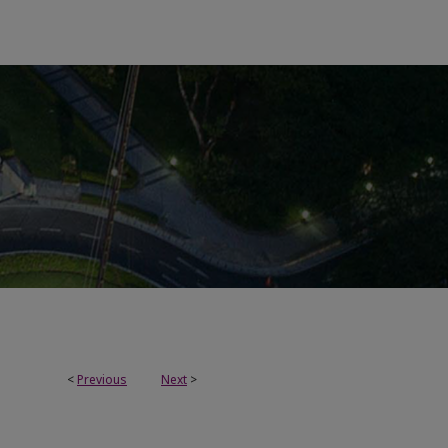
<
Previous
Next
>