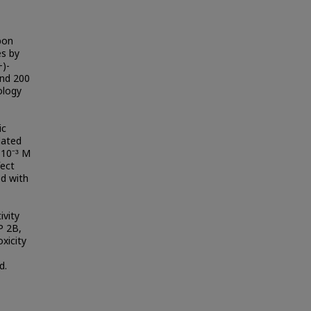
bon
es by
+)-
and 200
ology
ic
lated
 10⁻³ M
ect
ed with
ivity
P 2B,
xicity
d.