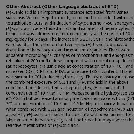
Other Abstract (Other language abstract of ETD)
(+)-Usnic acid is an important substance extracted from Usnea
siamensis Wainio. Hepatotoxicity, combined toxic effect with car
tetrachloride (CCI₄) and induction of cytochrome P450 isoenzym
(+)-usnic acid were studied in rats and isolated rat hepatocytes. (
Usnic acid was administered intraperitonealy at the doses of 50 
mg/kg/day for 5 days. The increase in SGOT, SGPT and histopath
were used as the criterion for liver injury. (+)-Usnic acid caused
disruption of hepatocytes and important organelles There were
apparent morphological changes of mitochondria and endoplasm
reticulum at 200 mg/kg dose compared with control group. In iso
rat hepatocytes, (+)-usnic acid at concentration of 10⁻⁵, 10⁻⁴ and
increased GOT, GPT and MDA, and reduced GSH content. This eff
was similar to CCI₄ induced cytotoxicity. The cytotoxicity increas
the combined exposure of CCI4 and (+)-usnic acid in the above
concentrations. In isolated rat hepatocytes, (+)-usnic acid at
concentration of 10⁻³ และ 10⁻² M increased aniline hydroxylase act
(CYP 2E1) but decreased aminopyrine N-demethylase activity (CY
2C) at concentration of 10⁻⁴ and 10⁻³ M. Hepatotoxicity, hepatoto
when combined with CCI₄ and induction of cytochrome P450 2E1
activity by (+)-usnic acid seem to correlate with dose administere
Mechanism of hepatotoxicity is still not clear but may involve the
reactive metabolites of (+)-usnic acid.