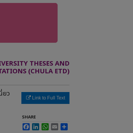
ERSITY THESES AND
TATIONS (CHULA ETD)
ี่ยว
Link to Full Text
SHARE
Facebook
LinkedIn
WhatsApp
Email
Share