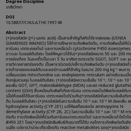
Degree Discipline
เภสัชวิทยา
DOI
10.58837/CHULA.THE.1997.48
Abstract
(+)กรดอัสนิค ((+)-usnic acid) เป็นสารสำคัญที่สกัดได้จากฝอยลม (USNEA
SIAMENSIS WAINIO) ได้ทำการศึกษาการเกิดพิษต่อตับ, การเกิดพิษเมื่อให้ร่ว
คาร์บอน เตตระคลอไรด์ และการเหนี่ยวนำ cytochrome P450 isoenzymes 
ขาวและ ในเซลล์ตับอิสระ โดยให้หนูขาวได้รับ(+)กรดอัสนิคขนาด 50 และ 200 m
ทางช่องท้อง วันละครั้งเป็นเวลา 5 วัน อาศัยการตรวจวัด SGOT, SGPT และ จุ
กายวิภาคศาสตร์ของตับ เป็นพารามิเตอร์บ่งชี้การเกิดพิษต่อตับ (+)กรดอัสนิคทำใ
การทำลายของเซลล์ตับและออร์กาเนลล์ที่สำคัญ ในขนาด 200 mg kg⁻¹ พบการ
เปลี่ยนแปลง mitochondria และ endoplasmic reticulum อย่างชัดเจนเมื่อ
กับกลุ่มควบคุม ในเซลล์ตับอิสระ (+)กรดอัสนิคความเข้มข้น 10⁻⁵, 10⁻⁴ และ 10⁻
ผลเพิ่ม GOT, GPT, malondialdehype (MDA) และลด reduced glutathi
content (GSH) ซึ่งเหมือนกับพิษที่เกิดคาร์บอน เตตระคลอไรด์พิษต่อเซลล์ตับเพิ
เมื่อให้เซลล์ได้รับคาร์บอน เตตระคลอไรด์ร่วมกับ(+)กรดอัสนิคในความเข้มข้นดังก
ต้น ในเซลล์ตับอิสระ (+)กรดอัสนิคในความเข้มข้น 10⁻³ และ 10⁻² M มีผลเพิ่ม a
hydroxylase activity (CYP 2E1) แต่ให้ผลที่ลดลงต่อ aminopyrine N-
demethylase activity (CYP 2B, 2C) ในความเข้มข้น 10⁻⁴ และ 10⁻³ M การ
ต่อตับ การเกิดพิษเมื่อให้ร่วมกับคาร์บอนเตตระครอไรด์ และการเหนี่ยวนำไซโตโ
พี450 2E1 โดย(+)กรดอัสนิคสัมพันธ์กับขนาดที่ได้รับ กลไกการเกิดพิษต่อตับยัง
แน่ชัด แต่คาดว่าน่าจะเกี่ยวข้องกับ reactive metabolites ของ(+)กรดอัสนิค