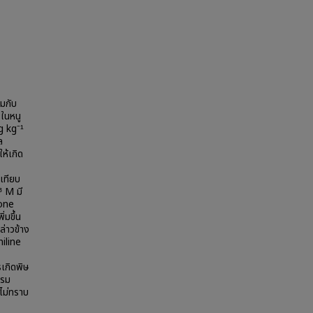
มกับ
ในหนู
g kg⁻¹
ล
ห้เกิด
เทียบ
³ M มี
one
่มขึ้น
ล่าวข้าง
niline
เกิดพิษ
ครม
ไม่ทราบ