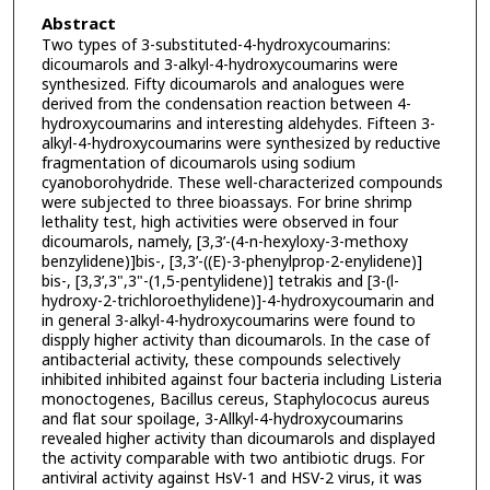
Abstract
Two types of 3-substituted-4-hydroxycoumarins:
dicoumarols and 3-alkyl-4-hydroxycoumarins were
synthesized. Fifty dicoumarols and analogues were
derived from the condensation reaction between 4-
hydroxycoumarins and interesting aldehydes. Fifteen 3-
alkyl-4-hydroxycoumarins were synthesized by reductive
fragmentation of dicoumarols using sodium
cyanoborohydride. These well-characterized compounds
were subjected to three bioassays. For brine shrimp
lethality test, high activities were observed in four
dicoumarols, namely, [3,3’-(4-n-hexyloxy-3-methoxy
benzylidene)]bis-, [3,3’-((E)-3-phenylprop-2-enylidene)]
bis-, [3,3’,3",3"-(1,5-pentylidene)] tetrakis and [3-(l-
hydroxy-2-trichloroethylidene)]-4-hydroxycoumarin and
in general 3-alkyl-4-hydroxycoumarins were found to
dispply higher activity than dicoumarols. In the case of
antibacterial activity, these compounds selectively
inhibited inhibited against four bacteria including Listeria
monoctogenes, Bacillus cereus, Staphylococus aureus
and flat sour spoilage, 3-Allkyl-4-hydroxycoumarins
revealed higher activity than dicoumarols and displayed
the activity comparable with two antibiotic drugs. For
antiviral activity against HsV-1 and HSV-2 virus, it was