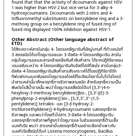
found that that the activity of dicoumarols against HSV-
1 was higher than HSV-2 but vice versa for 3-alky-4-
hydroxycoumarins. Dicoumarols with 2-nitro and 4-
trifluoromethyl substituents on benzylidene ring and a 3-
methoxy group on a benzylidene ring of fused ring of
fused ring displayed 100% inhibition against HSV-1.
Other Abstract (Other language abstract of
ETD)
ได้สังเคราะห์สารในกลุ่ม 4- ไฮดรอกซีคูมารินที่มีหมู่แทนที่ ที่ตำแหน่งที่
3 สองชนิดได้แก่ไดคูมารอลและ 3-อัลคิล-4-ไฮดรอกซีคูมาริน สารใน
กลุ่มไดคูมารอลและสารคล้ายคลึงกันห้าสิบห้าสาร ได้จากปฏิกิริยาคอน
เดนเซชันระหว่าง 4-ไฮดรอกซีคูมารินกับอัลดีไฮด์ที่สนใจ สารในกลุ่ม3-
อัลคิล-4-ไฮดรอกซีคูมารินสิบห้าสารสังเคราะห์ได้โดยปฏิกิริยารีดัก
ทีฟแฟรกเมนเทชันของไดคูมารอลโดยใช้โซเดียมไซยาโนโบโรไฮไดรด์
นำสารเหล่านี้มาศึกษาฤทธิ์ทางชีวภาพสามชนิด สำหรับฤทธิ์ความเป็น
พิษต่อไรสีน้ำตาลนั้น พบว่าไดคูมารอลสี่ชนิดได้แก่ [3,3’-(4-n-
hexyloxy-3-methoxy benzylidene)]bis-, [3,3’-((E)-3-
phenylprop-2-enylidene)] bis-, [3,3’,3",3"-(1,5-
pentylidene)] tetrakis- และ [3-(l-hydroxy-2-
trichloroethylidene)]-4-hydroxycoumarin แสดงฤทธิ์ทาง
ชีวภาพสูง และพบว่าโดยทั่วไปสาร 3-อัลคิล-4-ไฮดรอกซีคูมาริน
แสดงฤทธิ์ทางชีวภาพที่สูงกว่าไดคูมารอล ในส่วนของฤทธิ์ต้านเชื้อ
แบคทีเรีย พบว่า สารเหล่านี้แสดงฤทธิ์ต้านอย่างเลือกจำเพาะกับ
แบคทีเรียสี่ชนิดได้แก่ Listeria monocytogenes, Bacillus