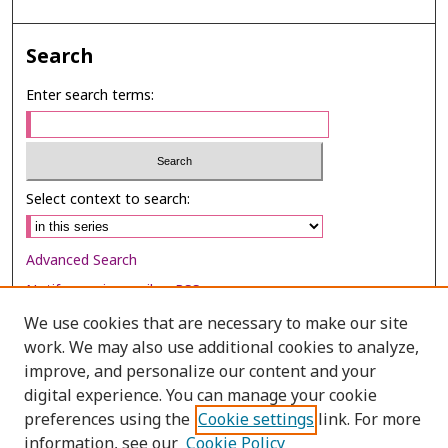
Search
Enter search terms:
Select context to search:
Advanced Search
Notify me via email or
RSS
We use cookies that are necessary to make our site
Browse
work. We may also use additional cookies to analyze,
Collections
improve, and personalize our content and your
digital experience. You can manage your cookie
Disciplines
preferences using the
Cookie settings
link. For more
Authors
information, see our
Cookie Policy