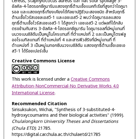
cereus, Staphylococus aureus และ flat sour spoilage 3-
อัลคิล-4-ไฮดรอกซีคูมารินแสดงฤทธิ์ต้านเชื้อแบคทีเรียที่สูงกว่าไดคูมา
รอล และแสดงฤทธิ์เทียงเคียงได้กัลยาปฏิชีวนะสองชนิด สำหรับฤทธิ์
ต้านเชื้อไวรัสเอชลเอสวี-1 และเอชเอสวี-2 พบว่าไดคูมารอลแสดง
ฤทธิ์ต้านเชื้อไวรัสเอชเอสวี-1 ได้สูงกว่า เอชเอสวี-2 แต่ผลที่ได้กลับ
ตรงข้ามกับสาร 3-อัลคิล-4-ไฮดรอกซีคูมาริน ไดคูมารอลที่มีหมู่แทนที่
บนวงเบนซิลิดีนเป็นหมู่ไนโครแทนที่ ที่ตำแหน่งที่ 2 และเป็นหมู่ไตรฟลู
ออโรเมทิลแทนที่ ที่ตำแหน่งที่ 4 และสารฟิวส์ริงที่มีหมู่แทนที่ ที่
ตำแหน่งที่ 3 เป็นหมู่เมทอกซีบนวงเบซิลิดีน แสดงฤทธิ์ต้านเชื้อเอชเอ
สวี-1 ได้ร้อยเปอร์เซ็น
Creative Commons License
This work is licensed under a
Creative Commons
Attribution-NonCommercial-No Derivative Works 4.0
International License
.
Recommended Citation
Sirisuksukon, Wichai, "Synthesis of 3-substituted-4-
hydroxycoumarins and their biological activities" (1999).
Chulalongkorn University Theses and Dissertations
(Chula ETD)
. 21785.
https://digital.car.chula.ac.th/chulaetd/21785