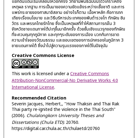
แยกดินแดนเริ่มเคลื่อนไหวอีกครั้ง วิทยานิพนธ์ฉบับนี้ได้วิเคราะห์ถึง
เหตุผล รากฐาน การเป็นมาของความขัดแย้งระหว่างเชื้อชาติ และการ
แพร่กระจายของศาสนาอิสลาม อย่างไรก็ตาม เนื้อหาหลัก คือการถก
เถียงเรื่องนโยบาย และวิธีบริหารประเทศของพันตำรวจโท ทักษิณ ชิน
วัตร และพรรคไทยรักไทย ซึ่งเป็นเหตุผลที่ทำให้สถานการณ์ใน 3
จังหวัดชายแดนภาคใต้ปะทุขึ้นมาอีกครั้ง ด้วยชั้นเชิงแนวรุกของทักษิณ
ที่จะควบคุมทุกภูมิภาค และทุกๆระดับของการเมือง บวกกับการขาด
ความเข้าใจของวัฒนธรรม และขอบเขตของการปกครองในภูมิภาค 3
ชายแดนภาคใต้ ซึ่งนำไปสู่ความรุนแรงของภาคใต้ในปัจจุบัน
Creative Commons License
This work is licensed under a
Creative Commons
Attribution-NonCommercial-No Derivative Works 4.0
International License
.
Recommended Citation
Severin Jacques, Herbert,, "How Thaksin and Thai Rak
Thai party re-ignited the violence in the Thai South"
(2006).
Chulalongkorn University Theses and
Dissertations (Chula ETD)
. 20760.
https://digital.car.chula.ac.th/chulaetd/20760