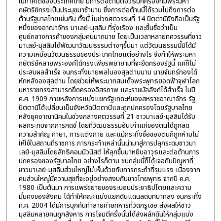
ในภาคใต้ของประเทศไทย มีการต่อต้านต่อวิธีปกครองที่มีพระมหา
กษัตริย์ทรงเป็นประมุขมาช้านาน ซึ่งการต่อต้านนี้ได้รวมไปถึงการต่อ
ต้านรัฐบาลไทยเช่นกัน ทั้งนี้ ในช่วงศตวรรษที่ 14 ปัตตานียังถือเป็นรัฐ
หนึ่งของอาณาจักร มาเลย์-มุสลิม ที่รุ่งเรือง และขึ้นชื่อว่าเป็น
ศูนย์กลางการค้าของกลุ่มคนมากมาย โดยเป็นเวลาหลายทศวรรษที่ชาว
มาเลย์-มุสลิมได้พัฒนาวัฒนธรรมต่างๆขึ้นมา แต่วัฒนธรรมนี้มิได้มี
ความเหมือนวัฒนธรรมของประเทศไทยแต่อย่างไร จึงทำให้พระมหา
กษัตริย์หลายพระองค์ได้ทรงเพียรพยายามที่จะยึดครองรัฐนี้ แค่ก็ไม่
ประสบผลสำเร็จ จนกระทั่งนายพลในองสุลต่านนาม นายจันทร์ทองได้
หักหลังองสุลต่าน โดยช่วยให้พระบาทสมเด็จพระพุทธยอดฟ้าจุฬาโลก
มหาราชทรงสามารถยึดครองอิสรภาพ และราชบัลลังก์ได้สำเร็จ ในปี
ค.ศ. 1909 ภายหลังการแบ่งแยกรัฐเกดะห์ของสหราชอาณาจักร รัฐ
ปัตตานีได้เปลี่ยนเป็นจังหวัดปัตตานีและถูกปกครองโดยรัฐบาลไทย
หลังยุคอาณานิคมในช่วงกลางศตวรรษที่ 21 ชาวมาเลย์-มุสลิมได้รับ
ผลกระทบจากการกดขี่ โดยที่วัฒนธรรมอันเก่าแก่ของตนได้ถูกลด
ความสำคัญ ภาษา, การแต่งกาย และแม้กระทั่งชื่อของตนก็ถูกห้ามไม่
ให้ใช้ในสถานที่ราชการ การกระทำเหล่านั้นนำมาสู่การปลุกระดมชาวมา
เลย์-มุสลิมโดยลัทธิคอมมิวนิสต์ ให้ลุกขึ้นมาหยิบอาวุธและต่อต้านการ
ปกครองของรัฐบาลไทย อย่างไรก็ตาม ชนกลุ่มนี้ก็ได้เจอกับปัญหาที่
ชาวมาเลย์-มุสลิมส่วนใหญ่ไม่เห็นด้วยกับการกระทำที่รุนแรง เนื่องจาก
คนส่วนใหญ่มีความสุขที่จะอยู่อย่างสงบกับชาวไทยพุทธ จากปี ค.ศ.
1980 เป็นต้นมา การแพร่ขยายของระบอบประชาธิปไตยและความ
มั่นคงของสังคม ได้ทำให้คณะแบ่งแยกดินแดนลดบทบาทลง จนกระทั่ง
ค.ศ. 2004 ได้มีการบุกค้นทำลายค่ายทหารที่วัดกรูเซอ ส่งผลให้ชาว
มุสลิมหลายคนถูกสังหาร การโจมตีครั้งนั้นได้ส่งผลักดันให้กลุ่มแบ่ง