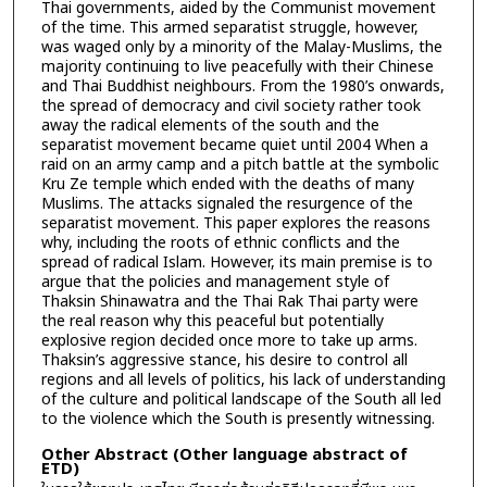
Thai governments, aided by the Communist movement
of the time. This armed separatist struggle, however,
was waged only by a minority of the Malay-Muslims, the
majority continuing to live peacefully with their Chinese
and Thai Buddhist neighbours. From the 1980’s onwards,
the spread of democracy and civil society rather took
away the radical elements of the south and the
separatist movement became quiet until 2004 When a
raid on an army camp and a pitch battle at the symbolic
Kru Ze temple which ended with the deaths of many
Muslims. The attacks signaled the resurgence of the
separatist movement. This paper explores the reasons
why, including the roots of ethnic conflicts and the
spread of radical Islam. However, its main premise is to
argue that the policies and management style of
Thaksin Shinawatra and the Thai Rak Thai party were
the real reason why this peaceful but potentially
explosive region decided once more to take up arms.
Thaksin’s aggressive stance, his desire to control all
regions and all levels of politics, his lack of understanding
of the culture and political landscape of the South all led
to the violence which the South is presently witnessing.
Other Abstract (Other language abstract of
ETD)