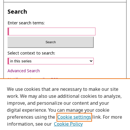
Search
Enter search terms:
Select context to search:
Advanced Search
Notify me via email or
RSS
We use cookies that are necessary to make our site
Browse
work. We may also use additional cookies to analyze,
Collections
improve, and personalize our content and your
digital experience. You can manage your cookie
Disciplines
preferences using the
Cookie settings
link. For more
Authors
information, see our
Cookie Policy