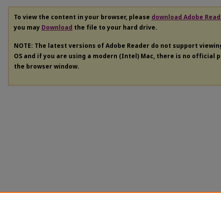
To view the content in your browser, please
download Adobe Read
you may
Download
the file to your hard drive.
NOTE: The latest versions of Adobe Reader do not support viewi
OS and if you are using a modern (Intel) Mac, there is no official 
the browser window.