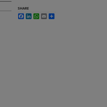
SHARE
Facebook
LinkedIn
WhatsApp
Email
Share