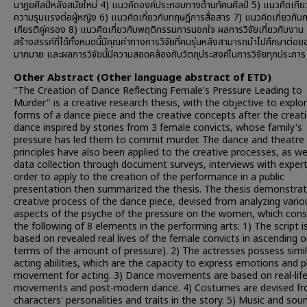
นาฏยศิลป์หลังสมัยใหม่ 4) แนวคิดองค์ประกอบทางด้านทัศนศิลป์ 5) แนวคิดเกี่ย
ความรุนแรงต่อผู้หญิง 6) แนวคิดเกี่ยวกับทฤษฎีการสื่อสาร 7) แนวคิดเกี่ยวกับก
เกียรติคู่ครอง 8) แนวคิดเกี่ยวกับพฤติกรรมการนอกใจ ผลการวิจัยเกี่ยวกับงาน
สร้างสรรค์ที่ได้ทั้งหมดนี้มีคุณค่าทางการวิจัยที่คนรุ่นหลังสามารถนำไปศึกษาต่อย
มากมาย และผลการวิจัยนี้มีความสอดคล้องกับวัตถุประสงค์ในการวิจัยทุกประการ
Other Abstract (Other language abstract of ETD)
"The Creation of Dance Reflecting Female's Pressure Leading to
Murder" is a creative research thesis, with the objective to explo
forms of a dance piece and the creative concepts after the creat
dance inspired by stories from 3 female convicts, whose family's
pressure has led them to commit murder. The dance and theatre
principles have also been applied to the creative processes, as we
data collection through document surveys, interviews with expert
order to apply to the creation of the performance in a public
presentation then summarized the thesis. The thesis demonstrat
creative process of the dance piece, devised from analyzing vario
aspects of the psyche of the pressure on the women, which cons
the following of 8 elements in the performing arts: 1) The script i
based on revealed real lives of the female convicts in ascending or
terms of the amount of pressure). 2) The actresses possess simil
acting abilities, which are the capacity to express emotions and p
movement for acting. 3) Dance movements are based on real-lif
movements and post-modern dance. 4) Costumes are devised fr
characters' personalities and traits in the story. 5) Music and sou