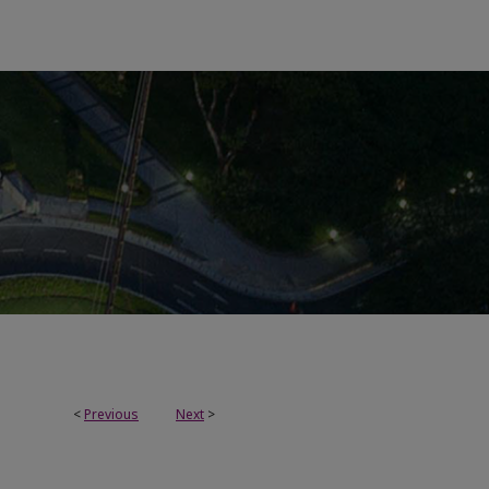
<
Previous
Next
>