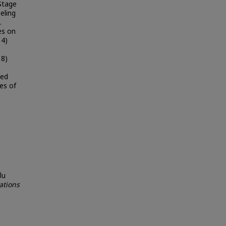
 Stage
eling
.
es on
 4)
 8)
ied
ves of
็น
ations