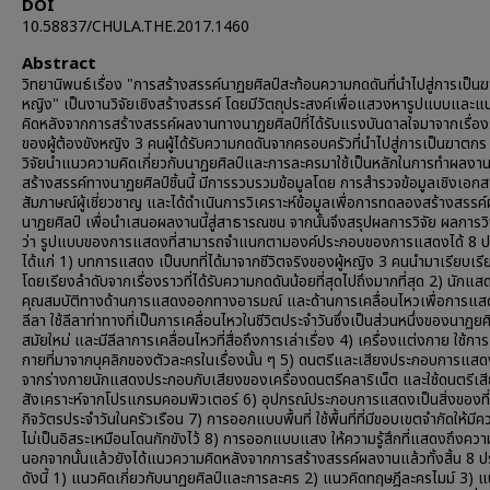
DOI
10.58837/CHULA.THE.2017.1460
Abstract
วิทยานิพนธ์เรื่อง "การสร้างสรรค์นาฏยศิลป์สะท้อนความกดดันที่นำไปสู่การเป็น
หญิง" เป็นงานวิจัยเชิงสร้างสรรค์ โดยมีวัตถุประสงค์เพื่อแสวงหารูปแบบและ
คิดหลังจากการสร้างสรรค์ผลงานทางนาฏยศิลป์ที่ได้รับแรงบันดาลใจมาจากเรื่อง
ของผู้ต้องขังหญิง 3 คนผู้ได้รับความกดดันจากครอบครัวที่นำไปสู่การเป็นฆาตกร 
วิจัยนำแนวความคิดเกี่ยวกับนาฏยศิลป์และการละครมาใช้เป็นหลักในการทำผลงา
สร้างสรรค์ทางนาฏยศิลป์ชิ้นนี้ มีการรวบรวมข้อมูลโดย การสำรวจข้อมูลเชิงเอก
สัมภาษณ์ผู้เชี่ยวชาญ และได้ดำเนินการวิเคราะห์ข้อมูลเพื่อการทดลองสร้างสรรค
นาฏยศิลป์ เพื่อนำเสนอผลงานนี้สู่สาธารณชน จากนั้นจึงสรุปผลการวิจัย ผลการว
ว่า รูปแบบของการแสดงที่สามารถจำแนกตามองค์ประกอบของการแสดงได้ 8 ป
ได้แก่ 1) บทการแสดง เป็นบทที่ได้มาจากชีวิตจริงของผู้หญิง 3 คนนำมาเรียบเรี
โดยเรียงลำดับจากเรื่องราวที่ได้รับความกดดันน้อยที่สุดไปถึงมากที่สุด 2) นักแสด
คุณสมบัติทางด้านการแสดงออกทางอารมณ์ และด้านการเคลื่อนไหวเพื่อการแส
ลีลา ใช้ลีลาท่าทางที่เป็นการเคลื่อนไหวในชีวิตประจำวันซึ่งเป็นส่วนหนึ่งของนาฏยศ
สมัยใหม่ และมีลีลาการเคลื่อนไหวที่สื่อถึงการเล่าเรื่อง 4) เครื่องแต่งกาย ใช้กา
กายที่มาจากบุคลิกของตัวละครในเรื่องนั้น ๆ 5) ดนตรีและเสียงประกอบการแสด
จากร่างกายนักแสดงประกอบกับเสียงของเครื่องดนตรีคลาริเน็ต และใช้ดนตรีเส
สังเคราะห์จากโปรแกรมคอมพิวเตอร์ 6) อุปกรณ์ประกอบการแสดงเป็นสิ่งของที่ใ
กิจวัตรประจำวันในครัวเรือน 7) การออกแบบพื้นที่ ใช้พื้นที่ที่มีขอบเขตจำกัดให้มีคว
ไม่เป็นอิสระเหมือนโดนกักขังไว้ 8) การออกแบบแสง ให้ความรู้สึกที่แสดงถึงคว
นอกจากนั้นแล้วยังได้แนวความคิดหลังจากการสร้างสรรค์ผลงานแล้วทั้งสิ้น 8 ป
ดังนี้ 1) แนวคิดเกี่ยวกับนาฏยศิลป์และการละคร 2) แนวคิดทฤษฎีละครไมม์ 3) แ