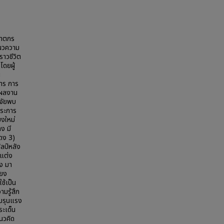
ฆาตกร
แนวความ
ราวชีวิต
โดยผู้
น
สาร การ
์ผลงาน
ิจัยพบ
ระการ
ยงใหม่
ง มี
ดง 3)
ิลป์หลัง
รแต่ง
ง มา
ียง
ช้เป็น
ามรู้สึก
ามรุนแรง
ระเด็น
นวคิด