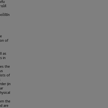
วกับ
ารให้
อดได้อีก
re
ion of
ll as
s in
es the
us
ists of
s
der (in
ar
hysical
e
om the
nd are