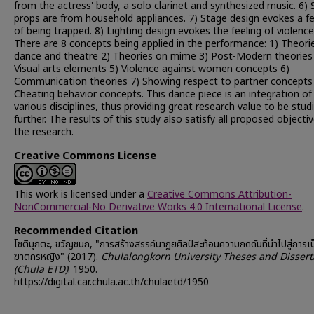
from the actress' body, a solo clarinet and synthesized music. 6)
props are from household appliances. 7) Stage design evokes a fe
of being trapped. 8) Lighting design evokes the feeling of violence
There are 8 concepts being applied in the performance: 1) Theori
dance and theatre 2) Theories on mime 3) Post-Modern theories
Visual arts elements 5) Violence against women concepts 6)
Communication theories 7) Showing respect to partner concepts
Cheating behavior concepts. This dance piece is an integration of
various disciplines, thus providing great research value to be stud
further. The results of this study also satisfy all proposed objecti
the research.
Creative Commons License
This work is licensed under a
Creative Commons Attribution-
NonCommercial-No Derivative Works 4.0 International License
.
Recommended Citation
โชติมุกตะ, ขวัญชนก, "การสร้างสรรค์นาฏยศิลป์สะท้อนความกดดันที่นำไปสู่การเป
ฆาตกรหญิง" (2017).
Chulalongkorn University Theses and Dissert
(Chula ETD)
. 1950.
https://digital.car.chula.ac.th/chulaetd/1950