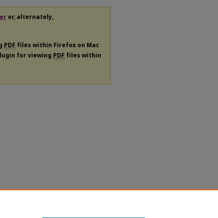
er
or, alternately,
ng
PDF
files within Firefox on Mac
plugin for viewing
PDF
files within