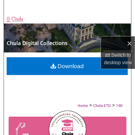
Search
Browse Collections
My Account
×
About
Switch to
desktop
view
Digital Commons Network™
Download
>
>
Home
Chula-ETD
190