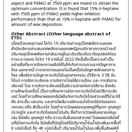
aspect and PMAO at 7500 ppm are mixed to obtain the
optimum concentration. It is found that 15% n-heptane
with 7500 ppm of PMAO yields higher inhibitor
performance than that at 10% n-heptane with PMAO for
amount of wax deposition.
Other Abstract (Other language abstract of
ETD)
เนื่องด้วยเหตุการณ์ โควิต 19 ปริมาณการอุปโภคพลังงานลดลง
สำนักบริหารสารสนเทศพลังงานของสหรัฐอเมริกาคาดการณ์ว่าจะมี
ปริมาณอุปโภคพลังงานกลับมาอยู่ในระดับเดียวกับระดับอุปสงค์ก่อน
การระบาดของ โควิต 19 ภายในปี 2022 ดังนั้นจึงเป็นความจำเป็น
อย่างยิ่งที่จะการรักษาการผลิตให้ไม่ให้เกิดการรบกวนจากปัญหาการ
ไหล นอกจากนี้ การตกตะกอนของไขเป็นหนึ่งในปัญหาหลักของการ
ไหล เพื่อจัดการปัญหาการเกิดไขในอุตสาหกรรม มีวิธีการ 3 วิธี อัน
ได้แก่ การจัดการเชิงกล การจัดการโดยใช้ความร้อน และ การจัดการ
เชิงเคมี โดย การจัดการเชิงเคมีนั้นมีความง่ายต่อการใช้งาน สำหรับ
การศึกษาในครั้งนี้ เป็นการศึกษาการจัดการการเกิดไขโดยวิธีการเชิง
เคมี โดยทำการศึกษาผลของอีมัลชั่นต่อการเกิดไขโดยสารเคมีที่นำมาใช้
คือ สารเอ็น-เฮบเทน และสารโพลีมาเลอิกแอนไฮไดรด์อัลวันออกตะ
เดกเคน หรือ พีเอ็มเอโอ โดยทำการวัดผลของอุณหภูมิที่จุดเท อุณหภูมิ
ปรากฏไข และการเกิดไขของน้ำมันดิบ ซึ่งทำการวัดผลในหลายแง่มุม
เช่น อีมัลชั่น อุณหภูมิ หรือ ความเข้มข้นของสารเคมี โดยผลของอีมัลชั่
นที่มีต่อการเกิดไข อีมัลชั่นที่มีอยู่โดยที่มีปริมาณน้ำในน้ำมันเพิ่มมากขึ้นที่
0 เปอร์เซ็นต์ ถึง 40 เปอร์เซ็นต์ ปริมาณน้ำในน้ำมันจะเพื่มขึ้นส่งผลให้