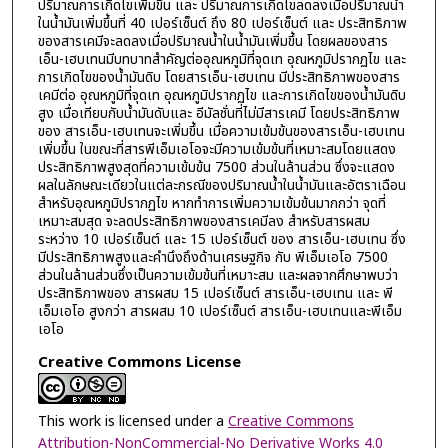
ปริมาณการเกิดไขเพิ่มขึ้น และ ปริมาณการเกิดไขลดลงเมื่อปริมาณน้ำ
ในน้ำมันเพิ่มขึ้นที่ 40 เปอร์เซ็นต์ ถึง 80 เปอร์เซ็นต์ และ ประสิทธิภาพ
ของสารเคมีจะลดลงเมื่อปริมาณน้ำในน้ำมันเพิ่มขึ้น โดยผลของสาร
เอ็น-เฮบเทนมีบทบาทสำคัญต่ออุณหภูมิที่จุดเท อุณหภูมิปรากฏไข และ
การเกิดไขของน้ำมันดิบ โดยสารเอ็น-เฮบเทน มีประสิทธิภาพของสาร
เคมีต่อ อุณหภูมิที่จุดเท อุณหภูมิปรากฏไข และการเกิดไขของน้ำมันดิบ
สูง เมื่อเทียบกับน้ำมันดับและ อีมัลชั่นที่ไม่มีสารเคมี โดยประสิทธิภาพ
ของ สารเอ็น-เฮบเทนจะเพิ่มขึ้น เมื่อความเข้มข้นของสารเอ็น-เฮบเทน
เพิ่มขึ้น ในขณะที่สารพีเอ็มเอโอจะมีความเข้มข้นที่เหมาะสมโดยแสดง
ประสิทธิภาพสูงสุดที่ความเข้มข้น 7500 ส่วนในล้านส่วน ซึ่งจะแสดง
ผลในลักษณะเดียวในแต่ละกรณีของปริมาณน้ำในน้ำมันและอัตราเฉือน
สำหรับอุณหภูมิปรากฏไข หากทำการเพิ่มความเข้มข้นมากกว่า จุดที่
เหมาะสมสุด จะลดประสิทธิภาพของสารเคมีลง สำหรับสารผสม
ระหว่าง 10 เปอร์เซ็นต์ และ 15 เปอร์เซ็นต์ ของ สารเอ็น-เฮบเทน ซึ่ง
มีประสิทธิภาพสูงและคำนึงถึงด้านเศรษฐกิจ กับ พีเอ็มเอโอ 7500
ส่วนในล้านส่วนซึ่งเป็นความเข้มข้นที่เหมาะสม และผลจากศึกษาพบว่า
ประสิทธิภาพของ สารผสม 15 เปอร์เซ็นต์ สารเอ็น-เฮบเทน และ พี
เอ็มเอโอ สูงกว่า สารผสม 10 เปอร์เซ็นต์ สารเอ็น-เฮบเทนและพีเอ็ม
เอโอ
Creative Commons License
This work is licensed under a
Creative Commons
Attribution-NonCommercial-No Derivative Works 4.0