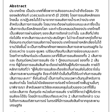
Abstract
ประเทศไทย เป็นประเทศที่พึ่งพาการส่งออกและนำเข้าถึงร้อยละ 70
ของผลิตภัณฑ์ มวลรวมประชาชาติ (ปี 2008) โดยการขนส่งหลักของ
ไทยนั้น เราปฏิเสธไม่ได้ว่ามาจากการขนส่งทางน้ำระหว่างประเทศ
สำหรับเส้นทางการขนส่ง โดยมากจะต้องผ่านช่องแคบมะละกาซึ่งเป็น
เส้นทางเดินเรือหลักของโลก และท่าเรือแหลมฉบังของประเทศไทยก็
เป็นเพียงทางผ่านย่อยๆ ของเส้นทางดังกล่าวเท่านั้น และสิ่งที่น่าคิด
ต่อไปคือ หากเส้นทางมะละกาประสบปัญหา ไม่ว่าจะด้วยสาเหตุใดก็ตาม
ก็ย่อมกระทบต่อการขนส่งทางน้ำของประเทศไทยอย่างหลีกเลี่ยงไม่ได้
งานวิจัยชิ้นนี้ จะเป็นการศึกษาศักยภาพของเส้นทางสะพานเศรษฐกิจ ใน
ช่วงระหว่าง ระนอง-ชุมพร เปรียบเทียบกับเส้นทางช่องแคบมะละกา
โดยทำการศึกษาในประเด็นของเวลาที่ใช้ในการขนส่งของทั้ง 2 เส้นทาง
และ ต้นทุนต่อหน่วยการขนส่ง ต่อ 1 ตู้คอนเทนเนอร์ ของทั้ง 2 เส้น
ทาง ที่ผู้ต้องการขนส่งสินค้าจะต้องจ่ายให้กับผู้ให้บริการขนส่ง ภายใต้
หลักการคิดที่ว่า “ผู้ให้บริการขนส่งจะต้องจัดเก็บค่าขนส่งในอัตราใดใน
เส้นทางสะพานเศรษฐกิจ จึงจะทำให้กำไรขั้นต้นที่ได้รับเท่ากับการขนส่ง
เส้นทางมะละกา" ซึ่งในส่วนนี้ เป็นการคำนวณเฉพาะต้นทุนสำหรับการ
ขนส่งเท่านั้น โดยไม่นำปัจจัยของการก่อสร้างโครงสร้างพื้นฐานอื่นๆ
มาพิจารณา สำหรับผลการวิจัยจะคลอบคลุมในส่วนของเวลาที่ใช้ใน
แต่ละเส้นทาง ต้นทุนต่อ หน่วยในการขนส่ง รายได้ที่คาดว่าผู้ให้บริการ
ขนส่งจะได้รับ โดยมีการเปรียบเทียบระหว่าง 2 เส้นทางดังกล่าว รวม
ไปถึงการสมมติสถานการณ์ ในกรณีที่มีการขนส่งสินค้าจากจุดสะพาน
เศรษฐกิจ