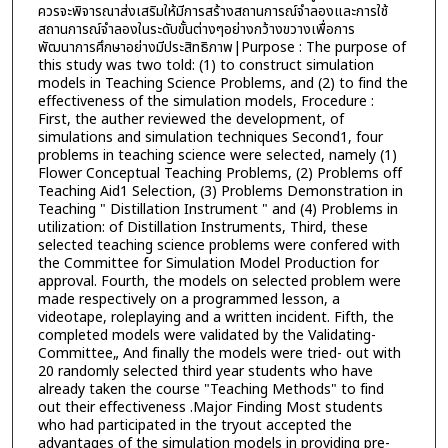
ควรจะพิจารณาส่งเสริมให้มีการสร้างสถานการณ์จำลองและการใช้
สถานการณ์จำลองในระดับขั้นต่างๆอย่างกว้างขวางเพื่อการ
พัฒนาการศึกษาอย่างมีประสิทธิภาพ|Purpose : The purpose of
this study was two told: (1) to construct simulation
models in Teaching Science Problems, and (2) to find the
effectiveness of the simulation models, Frocedure :
First, the auther reviewed the development, of
simulations and simulation techniques Second1, four
problems in teaching science were selected, namely (1)
Flower Conceptual Teaching Problems, (2) Problems off
Teaching Aid1 Selection, (3) Problems Demonstration in
Teaching " Distillation Instrument " and (4) Problems in
utilization: of Distillation Instruments, Third, these
selected teaching science problems were confered with
the Committee for Simulation Model Production for
approval. Fourth, the models on selected problem were
made respectively on a programmed lesson, a
videotape, roleplaying and a written incident. Fifth, the
completed models were validated by the Validating-
Committee„ And finally the models were tried- out with
20 randomly selected third year students who have
already taken the course "Teaching Methods" to find
out their effectiveness .Major Finding Most students
who had participated in the tryout accepted the
advantages of the simulation models in providing pre-