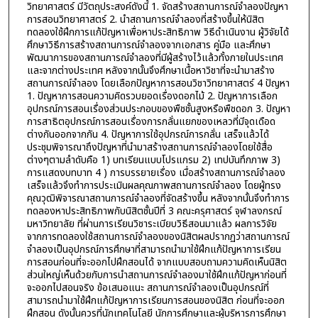
วิทยาศาสตร์ มีวัตถุประสงค์ดังนี้ 1. จัดสร้างสถานการณ์จำลองปัญหา
การสอนวิทยาศาสตร์ 2. นำสถานการณ์จำลองที่สร้างขึ้นให้นิสิต
ทดลองใช้ฝึกการแก้ปัญหาเพื่อหาประสิทธิภาพ วิธีดำเนินงาน ผู้วิจัยได้
ศึกษาวิธีการสร้างสถานการณ์จำลองจากเอกสาร คู่มือ และศึกษา
พัฒนาการของสถานการณ์จำลองที่มีผู้สร้างไว้แล้วทั้งภายในประเทศ
และจากต่างประเทศ หลังจากนั้นจึงศึกษาเนื้อหาวิชาที่จะนำมาสร้าง
สถานการณ์จำลอง โดยเลือกปัญหาการสอนวิชาวิทยาศาสตร์ 4 ปัญหา
1. ปัญหาการสอนความคิดรวบยอดเรื่องดอกไม้ 2. ปัญหาการเลือก
อุปกรณ์การสอนเรื่องส่วนประกอบของพืชชั้นสูงหรือพืชดอก 3. ปัญหา
การสาธิตอุปกรณ์การสอนเรื่องการกลั่นแยกของเหลวที่มีจุดเดือด
ต่างกันออกจากกัน 4. ปัญหาการใช้อุปกรณ์การกลั่น เสร็จแล้วได้
ประชุมพิจารณาถึงปัญหาที่นำมาสร้างสถานการณ์จำลองโดยใช้สื่อ
ต่างๆตามลำดับคือ 1) บทเรียนแบบโปรแกรม 2) เทปบันทึกภาพ 3)
การแสดงบทบาท 4 ) การบรรยายเรื่อง เมื่อสร้างสถานการณ์จำลอง
เสร็จแล้วจึงทำการประเมินผลคุณภาพสถานการณ์จำลอง โดยผู้ทรง
คุณวุฒิพิจารณาสถานการณ์จำลองที่จัดสร้างขึ้น หลังจากนั้นจึงทำการ
ทดลองหาประสิทธิภาพกับนิสิตชั้นปีที่ 3 คณะครุศาสตร์ จุฬาลงกรณ์
มหาวิทยาลัย ที่ผ่านการเรียนวิชาระเบียบวิธีสอนมาแล้ว ผลการวิจัย
จากการทดลองใช้สถานการณ์จำลองของนิสิตผลปรากฏว่าสถานการณ์
จำลองเป็นอุปกรณ์การศึกษาที่สามารถนำมาใช้ฝึกแก้ปัญหาการเรียน
การสอนก่อนที่จะออกไปฝึกสอนได้ จากแบบสอบถามความคิดเห็นนิสิต
ส่วนใหญ่เห็นด้วยกับการนำสถานการณ์จำลองมาใช้ฝึกแก้ปัญหาก่อนที่
จะออกไปสอนจริง ข้อเสนอแนะ สถานการณ์จำลองเป็นอุปกรณ์ที่
สามารถนำมาใช้ฝึกแก้ปัญหาการเรียนการสอนของนิสิต ก่อนที่จะออก
ฝึกสอน ดังนั้นควรที่นักเทคโนโลยี นักการศึกษาและผู้บริหารการศึกษา