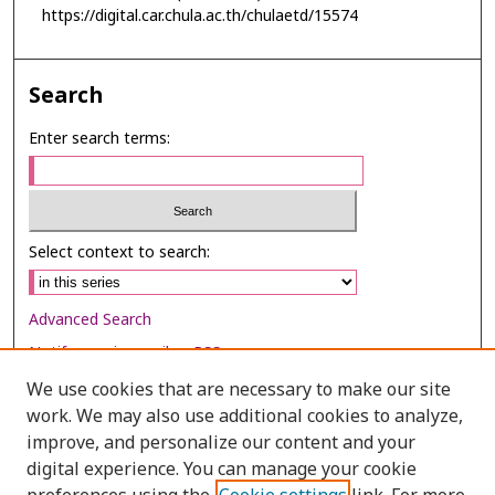
https://digital.car.chula.ac.th/chulaetd/15574
Search
Enter search terms:
Select context to search:
Advanced Search
Notify me via email or
RSS
We use cookies that are necessary to make our site
Browse
work. We may also use additional cookies to analyze,
improve, and personalize our content and your
Collections
digital experience. You can manage your cookie
Disciplines