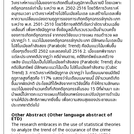
วิเคราะห์หาแนวโน้มของการเกิดคดีในส่วนภูมิภาคเป็นรายปี โดยเฉพาะ
คดีอุกฉกรรจ์เท่านั้น ระหว่าง พ.ศ. 2502-2516 โดยวิธีการวิเคราะห์
อนุกรมเวลา มาวิเคราะห์สร้างโปลิโนเมียลโมเดล และสร้างโมเดลเพื่อ
หาความเปลี่ยนแปลงตามฤดูการของการเกิดคดีอุกฉกรรจ์ทุกประเภท
ระหว่าง พ.ศ. 2501-2510 โดยวิธีทางสถิติที่เรียกว่าอัตราส่วนเฉลี่ย
เคลื่อนที่ เพื่อหาดัชนีฤดูกาล ซึ่งข้อมูลนี้เก็บรวบรวมเป็นจำนวนครั้ง
ของการเกิดคดีอุกฉกรรจ์ จากกองวิจัยแบะวางแผน กรมตำรวจ ผล
ปรากฏว่า 1. แนวโน้มของคดีอุกฉกรรจ์ทุกประเภท มีลักษณะโมเดลเป็น
โปลิโนเมียลกำลังสอง (Parabolic Trend) คือมีนแนวโน้มเพิ่มขึ้น
เรื่อยๆรตั้งแต่ปี 2502 และลดลงในปี 2516 2. เมื่อแยกพิจารณา
แต่ละประเภทคดีปรากฏว่า คดีฆ่าคนตาย, คดีชิงทรัพย์และคดีวาง
เพลิง มีแนวโน้มเป็นโปลิโนเมียลกำลังสอง (Parabolic Trend) ส่วน
คดีปล้นทรัพย์ มีลักษณะแนวโน้มเป็น โปลิโนเมียลกำลังสาม (Cubic
Trend) 3. การวิเคราะห์ดัชนีฤดูกาล ปรากฏว่า ในเดือนเมษายนมีดัชนี
ฤดูกาลสูงที่สุดคือ 117% แสดงว่าในเดือนเมษายนนี้ มีจำนวนคดีเกิด
ขึ้นมากผิดปกติ ประโยชน์ที่ได้หลังจากการวิจัยนี้คือ ทำให้ทราบลักษณะ
แนวโน้มของจำนวนครั้งที่เกิดคดีอุกฉกรรจ์ในรอบ 15 ปีที่ผ่านมา และ
นำผลนี้ไปคาดคะเนวางแผนแก้ไขข้อบกพร่องและปรับปรุงการดำเนิน
งานให้มีประสิทธิภาพมากยิ่งขึ้น เพื่อความสงบสุขของประชาชนและ
ประเทศชาติต่อไป
Other Abstract (Other language abstract of
ETD)
The research embraces in the use of statistical theories
to analyze the trend of the occurance of the crime