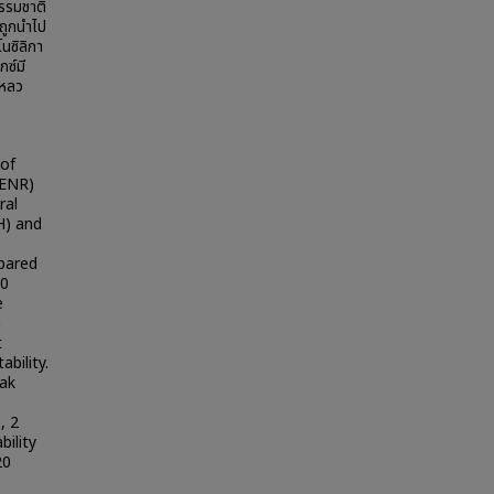
รรมชาติ
ถูกนำไป
นซิลิกา
กซ์มี
เหลว
 of
(ENR)
ral
H) and
pared
30
e
n
t
bility.
eak
, 2
bility
20