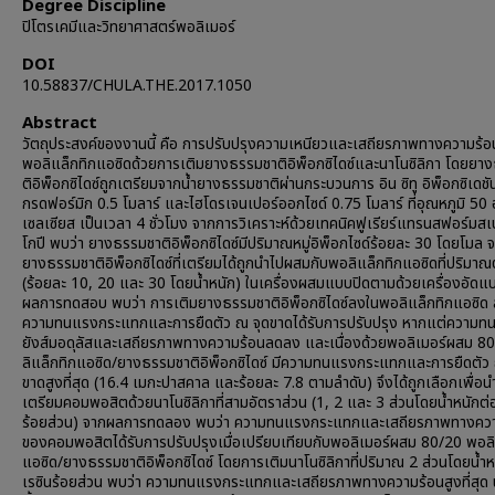
Degree Discipline
ปิโตรเคมีและวิทยาศาสตร์พอลิเมอร์
DOI
10.58837/CHULA.THE.2017.1050
Abstract
วัตถุประสงค์ของงานนี้ คือ การปรับปรุงความเหนียวและเสถียรภาพทางความร้
พอลิแล็กทิกแอซิดด้วยการเติมยางธรรมชาติอิพ็อกซิไดซ์และนาโนซิลิกา โดยยา
ติอิพ็อกซิไดซ์ถูกเตรียมจากน้ำยางธรรมชาติผ่านกระบวนการ อิน ซิทู อิพ็อกซิเดชัน
กรดฟอร์มิก 0.5 โมลาร์ และไฮโดรเจนเปอร์ออกไซด์ 0.75 โมลาร์ ที่อุณหภูมิ 50
เซลเซียส เป็นเวลา 4 ชั่วโมง จากการวิเคราะห์ด้วยเทคนิคฟูเรียร์แทรนสฟอร์มส
โกปี พบว่า ยางธรรมชาติอิพ็อกซิไดซ์มีปริมาณหมู่อิพ็อกไซด์ร้อยละ 30 โดยโมล จ
ยางธรรมชาติอิพ็อกซิไดซ์ที่เตรียมได้ถูกนำไปผสมกับพอลิแล็กทิกแอซิดที่ปริมาณ
(ร้อยละ 10, 20 และ 30 โดยน้ำหนัก) ในเครื่องผสมแบบปิดตามด้วยเครื่องอัดแ
ผลการทดสอบ พบว่า การเติมยางธรรมชาติอิพ็อกซิไดซ์ลงในพอลิแล็กทิกแอซิด ส
ความทนแรงกระแทกและการยืดตัว ณ จุดขาดได้รับการปรับปรุง หากแต่ความท
ยังส์มอดุลัสและเสถียรภาพทางความร้อนลดลง และเนื่องด้วยพอลิเมอร์ผสม 8
ลิแล็กทิกแอซิด/ยางธรรมชาติอิพ็อกซิไดซ์ มีความทนแรงกระแทกและการยืดตัว 
ขาดสูงที่สุด (16.4 เมกะปาสคาล และร้อยละ 7.8 ตามลำดับ) จึงได้ถูกเลือกเพื่อน
เตรียมคอมพอสิตด้วยนาโนซิลิกาที่สามอัตราส่วน (1, 2 และ 3 ส่วนโดยน้ำหนักต่
ร้อยส่วน) จากผลการทดลอง พบว่า ความทนแรงกระแทกและเสถียรภาพทางคว
ของคอมพอสิตได้รับการปรับปรุงเมื่อเปรียบเทียบกับพอลิเมอร์ผสม 80/20 พอลิ
แอซิด/ยางธรรมชาติอิพ็อกซิไดซ์ โดยการเติมนาโนซิลิกาที่ปริมาณ 2 ส่วนโดยน้ำห
เรซินร้อยส่วน พบว่า ความทนแรงกระแทกและเสถียรภาพทางความร้อนสูงที่สุด