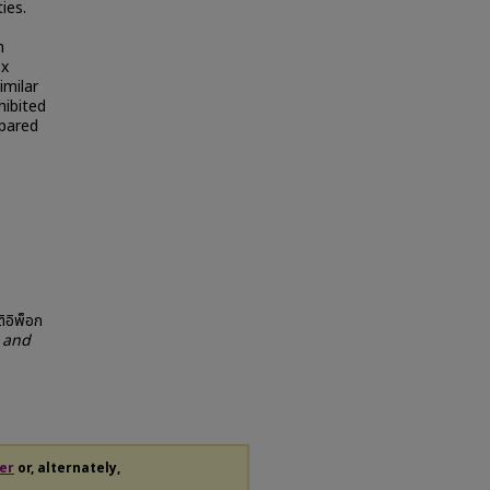
ies.
h
ex
imilar
hibited
epared
ิอิพ็อก
 and
er
or, alternately,