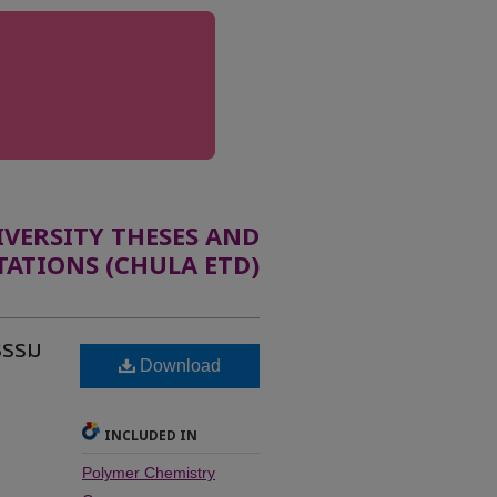
ERSITY THESES AND
TATIONS (CHULA ETD)
ธรรม
Download
INCLUDED IN
Polymer Chemistry