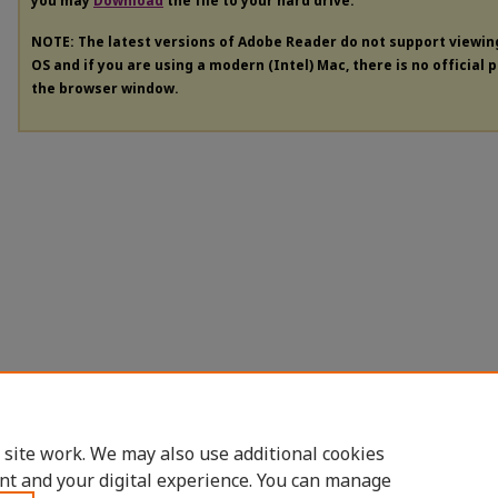
you may
Download
the file to your hard drive.
NOTE: The latest versions of Adobe Reader do not support viewi
OS and if you are using a modern (Intel) Mac, there is no official 
the browser window.
 site work. We may also use additional cookies
nt and your digital experience. You can manage