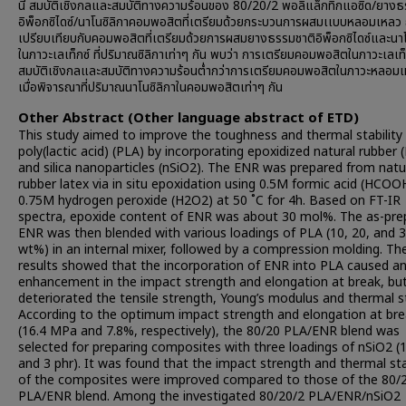
นี้ สมบัติเชิงกลและสมบัติทางความร้อนของ 80/20/2 พอลิแล็กทิกแอซิด/ยางธ
อิพ็อกซิไดซ์/นาโนซิลิกาคอมพอสิตที่เตรียมด้วยกระบวนการผสมเเบบหลอมเหลว 
เปรียบเทียบกับคอมพอสิตที่เตรียมด้วยการผสมยางธรรมชาติอิพ็อกซิไดซ์และนาโ
ในภาวะเลเท็กซ์ ที่ปริมาณซิลิกาเท่าๆ กัน พบว่า การเตรียมคอมพอสิตในภาวะเลเท็
สมบัติเชิงกลและสมบัติทางความร้อนต่ำกว่าการเตรียมคอมพอสิตในภาวะหลอม
เมื่อพิจารณาที่ปริมาณนาโนซิลิกาในคอมพอสิตเท่าๆ กัน
Other Abstract (Other language abstract of ETD)
This study aimed to improve the toughness and thermal stability
poly(lactic acid) (PLA) by incorporating epoxidized natural rubber 
and silica nanoparticles (nSiO2). The ENR was prepared from natu
rubber latex via in situ epoxidation using 0.5M formic acid (HCOO
0.75M hydrogen peroxide (H2O2) at 50 ˚C for 4h. Based on FT-IR
spectra, epoxide content of ENR was about 30 mol%. The as-pre
ENR was then blended with various loadings of PLA (10, 20, and 
wt%) in an internal mixer, followed by a compression molding. Th
results showed that the incorporation of ENR into PLA caused a
enhancement in the impact strength and elongation at break, bu
deteriorated the tensile strength, Young’s modulus and thermal sta
According to the optimum impact strength and elongation at br
(16.4 MPa and 7.8%, respectively), the 80/20 PLA/ENR blend was
selected for preparing composites with three loadings of nSiO2 (1
and 3 phr). It was found that the impact strength and thermal sta
of the composites were improved compared to those of the 80/
PLA/ENR blend. Among the investigated 80/20/2 PLA/ENR/nSiO2