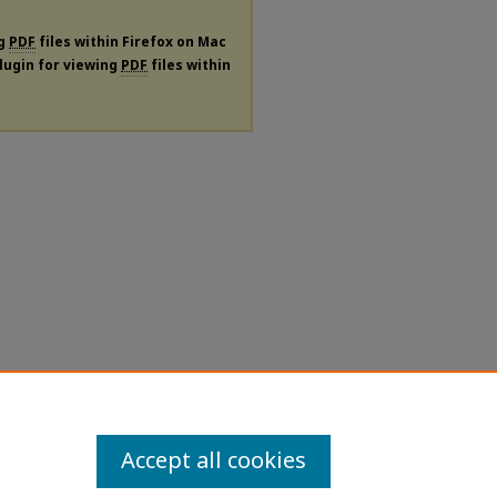
ng
PDF
files within Firefox on Mac
plugin for viewing
PDF
files within
Accept all cookies