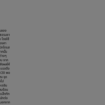
อนของ
งธรรมชา
 โดยใช้
 องศา
เปกโทรส
ากนั้น
ต่างๆ
บบ จาก
่งผลให้
นแรงดึง
0/20 พอ
ณ จุด
ำไป
อเรซิน
ามร้อน
แล็กทิก
นักต่อ
 นอกจาก