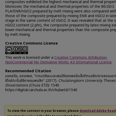
composites exhibited the highest mechanical and thermal propert
Moreover, the mechanical and thermal properties of the 80/20/2
PLA/ENR/nSiO2 prepared by melt mixing were also compared wit
those of the composite prepared by mixing ENR and nSiO2 in lat
stage in the same content of nSiO2. It was revealed that at the s
nSiO2 content (2 phr), the composite prepared by latex mixing ex
lower mechanical and thermal properties than the composite pr
by melt mixing.
Creative Commons License
This work is licensed under a
Creative Commons Attribution-
NonCommercial-No Derivative Works 4.0 International License
.
Recommended Citation
มงคลวัย, อรรถพล, "การเตรียมเเละสมบัติของพอลิแล็กทิกแอซิด/ยางธรรมชาต
ซิไดซ์/นาโนซิลิกาคอมพอสิต" (2017).
Chulalongkorn University Theses
Dissertations (Chula ETD)
. 1540.
https://digital.car.chula.ac.th/chulaetd/1540
To view the content in your browser, please
download Adobe Read