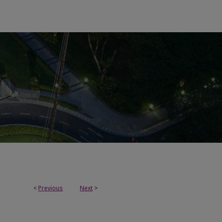
<
Previous
Next
>