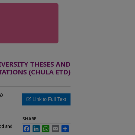
ERSITY THESES AND
TATIONS (CHULA ETD)
อง
Link to Full Text
SHARE
ood and
Facebook
LinkedIn
WhatsApp
Email
Share