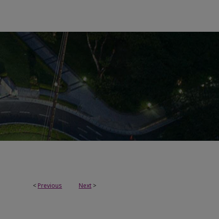
<
Previous
Next
>