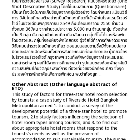
เป็นการวิจัยเชิงสำรวจ (Survey Research) แบบวัดครั้งเดียว (One
Shot Descriptive Study) โดยใช้แบบสอบถาม (Questionnaire)
เป็นเครื่องมือในการเก็บข้อมูลจากกลุ่มตัวอย่าง โดยกำหนดระเบียบวิธี
การ วิจัยโดยที่กลุ่มตัวอย่างเป็นนักท่องเที่ยวที่เข้าพักในโรงแรมริเวอร์
ไซด์ ในช่วงเดือนพฤศจิกายน 2549 ถึงเดือนมกราคม 2550 จำนวน
ทั้งหมด 367คน จากจำนวนประชากร 5,090 คน จำแนกกลุ่ม ตัวอย่าง
เป็น 3 กลุ่ม คือ กลุ่มนักท่องเที่ยวที่มาสัมมนา กลุ่มที่ไม่ได้จองห้องพัก
โดยตรงและ กลุ่มที่จองห้องพักโดยตรง ผู้วิจัยได้ทำการศึกษาด้วยการ
วิจัยแบบสำรวจโดยนักท่องเที่ยว ตอบแบบสอบถามซึ่งมีทั้งแบบปลาย
ปิดและปลายเปิดพร้อมทั้งมีการสัมภาษณ์นักท่องเที่ยวและ ผู้เกี่ยวข้อง
ในโรงแรมริเวอร์ไซด์ กรุงเทพฯ รวมทั้งศึกษาข้อมูลจากโรงแรมและ
เอกสารต่าง ๆ ผลที่ได้จากการศึกษาพบว่า รูปแบบของห้องพักอาศัยมี
ความสัมพันธ์กับวัตถุประสงค์การ ท่องเที่ยวของนักท่องเที่ยว ซึ่งจุด
ประสงค์การพักอาศัยเพื่อการพักผ่อน พบว่าห้องสูท ...
Other Abstract (Other language abstract of
ETD)
This study of factors for three-star hotel room selection
by tourists: a case study of Riverside Hotel Bangkok
Metropolitan aimed 1. to conduct a survey of the
development potential of a three-star hotel to promote
tourism, 2.to study factors influencing the selection of
hotel room types among tourists, and 3. to find out
about appropriate hotel rooms that respond to the
tourists's needs as well as the provision of
accommodation to suit sustainable tourism. The survey