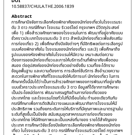
DOI
10.58837/CHULA.THE.2006.1839
Abstract
การศึกษาปัจจัยการเลือกห้องพักอาศัยของนักท่องเที่ยวในโรงเแรมระ
ดับ 3 ดาว กรณีศึกษา โรงแรม ริเวอร์ไซด์ กรุงเทพฯ มีวัตถุประสงค์
เพื่อ 1) เพื่อสำรวจศักยภาพของโรงแรมในการ พัฒนาที่อยู่อาศัยแบบ
ชั่วคราวประเภทโรงแรมระดับ 3 ดาว สำหรับนักท่องเที่ยวเพื่อส่งเสริม
การท่องเที่ยว 2) เพื่อศึกษาถึงปัจจัยต่างๆ ที่มีอิทธิพลต่อการเลือกรูป
แบบห้องพักอาศัยใน โรงแรมของนักท่องเที่ยว และ3) เพื่อศึกษาถึง
รูปแบบของหัองพักอาศัยในโรงแรมให้มีความ เหมาะสมต่อความ
ต้องการของนักท่องเที่ยวและการให้บริการด้านที่พักอาศัยเพื่อตอบ
สนอง ต่ออุปสงค์ของนักท่องเที่ยวอย่างยั่งยืน รวมทั้งจะได้ทราบ
ข้อมูลพื้นฐาน และความต้องการ การเลือกใช้บริการ สิ่งอำนวยความ
สะดวกในการพักอาศัยที่โรงแรมจัดให้บริการแก่ นักท่องเที่ยว ในการ
ศึกษาครั้งนี้นับได้ว่าเป็นการสำรวจศักยภาพของการพัฒนาที่อยู่อาศัย
แบบชั่วคราวประเภทโรงแรมระดับ 3 ดาว ข้อมูลที่ได้จากการศึกษาจะ
เป็นประโยชน์ต่อการ พัฒนาเศรษฐกิจด้านการท่องเที่ยวของ
ประเทศไทย และโรงแรมโดยทั่วไปที่มีเงื่อนไขใน ทำนองเดียวกันกับ
กรณีศึกษาเพื่อการตัดสินใจวางแผนและพัฒนากิจการโรงแรมให้มี
ประสิทธิภาพ รวมถึงยกระดับการให้บริการที่มีคุณภาพและมาตรฐานใน
ระดับที่สูงขึ้นเป็นปัจจัย สนับสนุนอุตสาหกรรมการท่องเที่ยวของ
ประเทศไทย ให้มีศักยภาพและเป็นแหล่งที่มาของ รายได้สำคัญของ
ประเทศ การศึกษาวิจัยเรื่องปัจจัยการเลือกห้องพักอาศัยของนักท่อง
เที่ยว ในโรงแรมระดับ 3 ดาว กรณีศึกษาโรงแรมริเวอร์ไซด์ กรุงเทพฯ