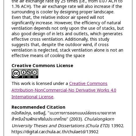
the air exchange rate by 25 times (i.e., from 0.07 ACH to
1.76 ACH). The air exchange rate will also increase if the
surrounding is cooler by designing proper landscape.
Even that, the relative indoor air speed will not
significantly increase. However, the efficiency of natural
ventilation depends not only upon the use of stacks, but
also good design of in lets and outlets, which generates
effective cross ventilation. Additionally, this study
suggests that, despite the outdoor wind, if cross
ventilation is neglected, stack ventilation alone is not an
effective means of cooling the space
Creative Commons License
This work is licensed under a
Creative Commons
Attribution-NonCommercial-No Derivative Works 4.0
International License
.
Recommended Citation
ถนัดศิลปกุล, ชลธิษฐ์, "แนวทางการออกแบบปล่องระบายอากาศ
สำหรับบ้านพักอาศัยในประเทศไทย" (2003).
Chulalongkorn
University Theses and Dissertations (Chula ETD)
. 13902.
https://digital.car.chula.ac.th/chulaetd/13902