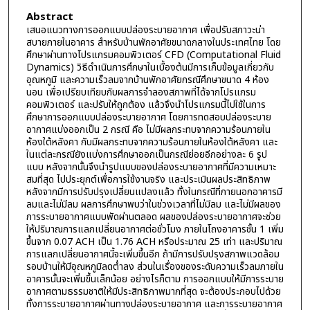
Abstract
เสนอแนวทางการออกแบบปล่องระบายอากาศ เพื่อปรับสภาวะน่า
สบายภายในอาคาร สำหรับบ้านพักอาศัยขนาดกลางในประเทศไทย โดย
ศึกษาผ่านทางโปรแกรมคอมพิวเตอร์ CFD (Computational Fluid
Dynamics) วิธีดำเนินการศึกษาในเบื้องต้นมีการเก็บข้อมูลเกี่ยวกับ
อุณหภูมิ และความเร็วลมจากบ้านพักอาศัยกรณีศึกษาขนาด 4 ห้อง
นอน เพื่อเปรียบเทียบกับผลการจำลองสภาพที่ได้จากโปรแกรม
คอมพิวเตอร์ และปรับให้ถูกต้อง แล้วจึงนำโปรแกรมนี้ไปใช้ในการ
ศึกษาการออกแบบปล่องระบายอากาศ โดยการทดสอบปล่องระบาย
อากาศแบ่งออกเป็น 2 กรณี คือ ไม่มีผลกระทบจากความร้อนภายใน
ห้องใต้หลังคา กับมีผลกระทบจากความร้อนภายในห้องใต้หลังคา และ
ในแต่ละกรณียังแบ่งการศึกษาออกเป็นกรณีย่อยอีกอย่างละ 6 รูป
แบบ หลังจากนั้นจึงนำรูปแบบของปล่องระบายอากาศที่มีความเหมาะ
สมที่สุด ไปประยุกต์เพื่อการใช้งานจริง และประเมินผลประสิทธิภาพ
หลังจากมีการปรับปรุงเปลี่ยนแปลงแล้ว ทั้งในกรณีที่ภายนอกอาคารมี
ลมและไม่มีลม ผลการศึกษาพบว่าในช่วงเวลาที่ไม่มีลม และไม่มีผลของ
การระบายอากาศแบบพัดผ่านตลอด ผลของปล่องระบายอากาศจะช่วย
ให้ปริมาณการแลกเปลี่ยนอากาศต่อชั่วโมง ภายในโถงอาคารชั้น 1 เพิ่ม
ขึ้นจาก 0.07 ACH เป็น 1.76 ACH หรือประมาณ 25 เท่า และปริมาณ
การแลกเปลี่ยนอากาศนี้จะเพิ่มขึ้นอีก ถ้ามีการปรับปรุงสภาพแวดล้อม
รอบบ้านให้มีอุณหภูมิลดต่ำลง ส่วนในเรื่องของระดับความเร็วลมภายใน
อาคารนั้นจะเพิ่มขึ้นเล็กน้อย อย่างไรก็ตาม การออกแบบให้มีการระบาย
อากาศตามธรรมชาติให้มีประสิทธิภาพมากที่สุด จะต้องประกอบไปด้วย
ทั้งการระบายอากาศผ่านทางปล่องระบายอากาศ และการระบายอากาศ