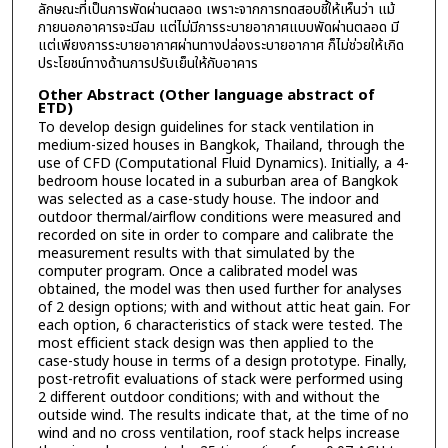
ลักษณะที่เป็นการพัดผ่านตลอด เพราะจากการทดสอบชี้ให้เห็นว่า แม้
ภายนอกอาคารจะมีลม แต่ไม่มีการระบายอากาศแบบพัดผ่านตลอด มี
แต่เพียงการระบายอากาศผ่านทางปล่องระบายอากาศ ก็ไม่ช่วยให้เกิด
ประโยชน์ทางด้านการปรับเย็นให้กับอาคาร
Other Abstract (Other language abstract of
ETD)
To develop design guidelines for stack ventilation in
medium-sized houses in Bangkok, Thailand, through the
use of CFD (Computational Fluid Dynamics). Initially, a 4-
bedroom house located in a suburban area of Bangkok
was selected as a case-study house. The indoor and
outdoor thermal/airflow conditions were measured and
recorded on site in order to compare and calibrate the
measurement results with that simulated by the
computer program. Once a calibrated model was
obtained, the model was then used further for analyses
of 2 design options; with and without attic heat gain. For
each option, 6 characteristics of stack were tested. The
most efficient stack design was then applied to the
case-study house in terms of a design prototype. Finally,
post-retrofit evaluations of stack were performed using
2 different outdoor conditions; with and without the
outside wind. The results indicate that, at the time of no
wind and no cross ventilation, roof stack helps increase