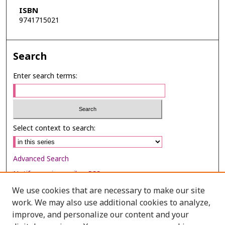
ISBN
9741715021
Search
Enter search terms:
Select context to search:
Advanced Search
Notify me via email or
RSS
We use cookies that are necessary to make our site
Browse
work. We may also use additional cookies to analyze,
Collections
improve, and personalize our content and your