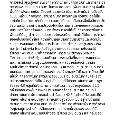
การวิจัยนี้ มีจุดมุ่งหมายเพื่อศึกษาศักยภาพในการพัฒนาและการกระจา
ยตัวของชุมชนในระดับ อบต. ในภาคนครหลวง (พื้นที่ปริมณฑล) ซึ่งเป็น
พื้นที่ที่กำลังกลายเป็นเมืองอย่างรวดเร็ว เป็นการประเมินว่าในปัจจุบัน
ชุมชนเหล่านี้มีกำลังความสามารถในการพัฒนาและช่วยตนเองได้ใน
ระดับใด โดยนำแนวคิดที่มองว่า อบต. เป็นระบบสังคมหนึ่งซึ่งมีความซับ
ซ้อน และมีความสามารถปรับตัวได้ดีขึ้นตามการแยกย่อยและการผสม
ผสานของโครงสร้างและหน้าที่ ซึ่งสามารถชี้ให้เห็นถึงศักยภาพในการ
พัฒนาที่มีอยู่ได้ การแยกย่อยของโครงสร้างและหน้าที่ได้แก่การกระจา
ยออกไปของหน้าที่และความชำนาญพิเศษทางเศรษฐกิจและสังคมใน
ชุมชนการผสมผสาน ได้แก่การประสานส่วนต่าง ๆ ของชุมชนรวมทั้ง
สมาชิกเข้าด้วยกัน โดยเก็บข้อมูล จากแบบสอบถามทางไปรษณีย์
จำนวน 141 อบต. มาทำการวิเคราะห์ด้วย Guttman Scaling
Technique ทำให้ได้รูปแบบพัฒนาการของสิ่งที่แสดงการแยกย่อย
และการผสมผสานในรูปแบบของสเกล หลังจากนั้นจึงนำเทคนิค
Multidimentionsl Scaling (MDS) แบ่งกลุ่ม อบต. ตามระดับการ
แยกย่อยและการผสมผสานของโครงสร้างและหน้าที่ ผลการศึกษาชี้ให้
เห็นว่า ศักยภาพในการพัฒนาของชุมชนระดับ อบต.ในภาคนครหลวง
สามารถแบ่งออกได้เป็น 4 กลุ่มคือ กลุ่มที่มีศักยภาพในการพัฒนาสูง
ร้อยละ 4.3 กลุ่มที่มีศักยภาพในการพัฒนาค่อนข้างสูงร้อยละ 52.5
กลุ่มที่มีศักยภาพในการพัฒนาปานกลางร้อยละ 0.7 และกลุ่มที่มี
ศักยภาพในการพัฒนาค่อนข้างตํ่าร้อยละ 42.6 ในด้านที่ตั้ง อบต.ทีมี
ศักยภาพในการพัฒนาสูงและค่อนข้างสูงส่วนใหญ่จะอยู่ทางด้านทิศ
ตะวันตกของภาค ส่วน อบต. ที่มีศักยภาพในการพัฒนาค่อนข้างตํ่าส่วน
ใหญ่จะอยู่ทางด้านทิศเหนือของภาค นอกจากนี้กลุ่มของ อบต.ที่มี
ศักยภาพในการพัฒนาค่อนข้างสูง (จำนวน 2-8 อบต.) และกลุ่มของ