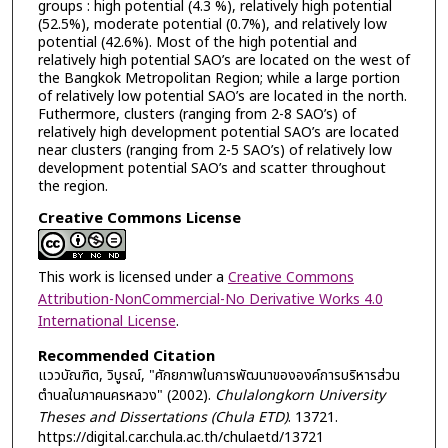
groups : high potential (4.3 %), relatively high potential
(52.5%), moderate potential (0.7%), and relatively low
potential (42.6%). Most of the high potential and
relatively high potential SAO’s are located on the west of
the Bangkok Metropolitan Region; while a large portion
of relatively low potential SAO’s are located in the north.
Futhermore, clusters (ranging from 2-8 SAO’s) of
relatively high development potential SAO’s are located
near clusters (ranging from 2-5 SAO’s) of relatively low
development potential SAO’s and scatter throughout
the region.
Creative Commons License
This work is licensed under a
Creative Commons
Attribution-NonCommercial-No Derivative Works 4.0
International License
.
Recommended Citation
แววบัณฑิต, วิบูรณ์, "ศักยภาพในการพัฒนาขององค์การบริหารส่วน
ตำบลในภาคนครหลวง" (2002).
Chulalongkorn University
Theses and Dissertations (Chula ETD)
. 13721.
https://digital.car.chula.ac.th/chulaetd/13721