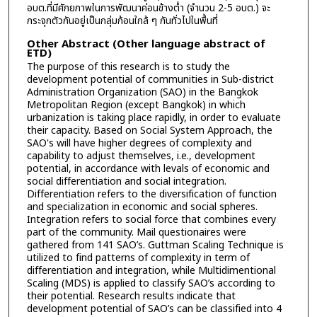
อบต.ที่มีศักยภาพในการพัฒนาค่อนข้างตํ่า (จำนวน 2-5 อบต.) จะ
กระจุกตัวกันอยู่เป็นกลุ่มก้อนใกล้ ๆ กันทั่วไปในพื้นที่
Other Abstract (Other language abstract of
ETD)
The purpose of this research is to study the
development potential of communities in Sub-district
Administration Organization (SAO) in the Bangkok
Metropolitan Region (except Bangkok) in which
urbanization is taking place rapidly, in order to evaluate
their capacity. Based on Social System Approach, the
SAO's will have higher degrees of complexity and
capability to adjust themselves, i.e., development
potential, in accordance with levals of economic and
social differentiation and social integration.
Differentiation refers to the diversification of function
and specialization in economic and social spheres.
Integration refers to social force that combines every
part of the community. Mail questionaires were
gathered from 141 SAO’s. Guttman Scaling Technique is
utilized to find patterns of complexity in term of
differentiation and integration, while Multidimentional
Scaling (MDS) is applied to classify SAO’s according to
their potential. Research results indicate that
development potential of SAO’s can be classified into 4