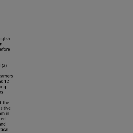
nglish
on
before
 (2)
earners
as 12
ing
as
t the
sitive
am in
ted
and
tical