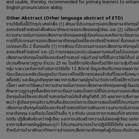
and usable, thereby, recommended for primary learners to enhan
English pronunciation ability.
Other Abstract (Other language abstract of ETD)
งานวิจัยชิ้นนี้มีวัตถุประสงค์เพื่อ (1) พัฒนาโปรแกรมการออกเสียงภาษาอังกฤษโ
ละครเชิงสร้างสรรค์เพื่อพัฒนาทักษะการออกเสียงของผู้เรียน และ (2) เปรียบเท
ความสามารถในการออกเสียงภาษาอังกฤษของผู้เรียนก่อนและหลังการเรียนกา
การใช้โปรแกรมการออกเสียงภาษาอังกฤษโดยใช้ละครเชิงสร้างสรรค์ ขั้นตอนการว
แบ่งออกเป็น 2 ขั้นตอนคือ (1) การพัฒนาโปรแกรมการออกเสียงภาษาอังกฤษโด
ละครเชิงสร้างสรรค์ และ (2) การทดลองและประเมินผลการสอนด้วยโปรแกรม
เสียงภาษาอังกฤษโดยใช้ละครเชิงสร้างสรรค์ กลุ่มตัวอย่างที่ใช้ในการวิจัยได้แก่ น
ประถมศึกษาชาวภูฏาน จำนวน 25 คน โดยใช้การคัดเลือกด้วยวิธีการการสุ่มตัวอ
กลุ่ม ระยะเวลาในการดำเนินการวิจัยคือ 12 สัปดาห์ ข้อมูลเชิงปริมาณจากผลกา
ก่อนเรียนและหลังเรียนถูกนำมาวิเคราะห์โดยใช้การทดสอบลําดับที่โดยเครื่องหม
ลค็อกซัน และข้อมูลเชิงคุณภาพจากการสัมภาษณ์ถูกนำมาวิเคราะห์โดยใช้การวิเคร
เนื้อหา ผลการวิจัยพบว่าความสามารถในการออกเสียงภาษาอังกฤษของผู้เรียนป
ศึกษาชาวภูฏานสูงขึ้นหลังจากการเรียนการสอนโดยการใช้โปรแกรมการออกเสีย
อังกฤษโดยใช้ละครเชิงสร้างสรรค์อย่างมีนัยสำคัญที่สถิติ .05 ผลจากการสัมภาษณ์
พบว่า ผู้เรียนทุกคนมีความคิดเห็นเชิงบวกต่อการเรียนการสอนโดยใช้โปรแกรม
เสียงภาษาอังกฤษโดยใช้ละครเชิงสร้างสรรค์ต่อการพัฒนาความสามารถในการอ
ภาษาอังกฤษ รวมถึงประโยชน์ด้านอื่น ๆ อาทิเช่น บรรยาการการสอนที่ปราศจาก
กดดัน ปฏิสัมพันธ์ระหว่างผู้เรียน และการเสริมสร้างความมั่นใจของผู้เรียน นอกจ
จากการสัมภาษณ์ครูผู้สอนระบุว่า โปรแกรมสามารถนำมาปฏิบัติใช้ได้จริง และเหม
สำหรับการนำมาพัฒนาทักษะการอ่านออกเสียงภาษาอังกฤษในผู้เรียนระดับประถม