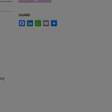
Education Commons
SHARE
Facebook
LinkedIn
WhatsApp
Email
Share
อน)