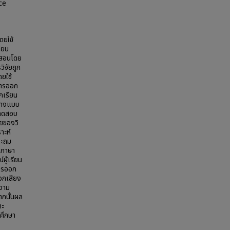
ce
ดยใช้
ียบ
รสอนโดย
ิจัยถูก
ยใช้
การออก
ักเรียน
ย่างแบบ
รทดสอบ
ายของวิ
าะห์
ระถม
งภาษา
ผู้เรียน
การออก
อกเสียง
ความ
ากนั้นผล
าะ
ศึกษา