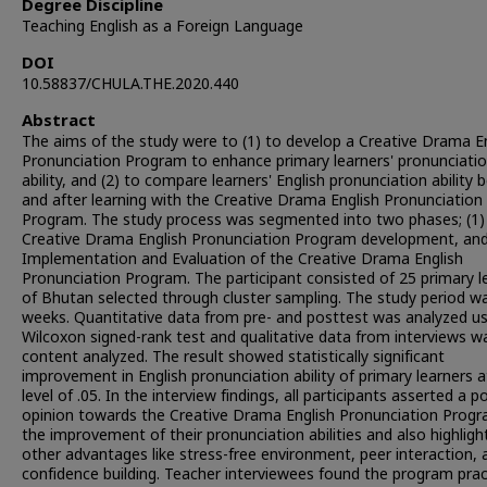
Degree Discipline
Teaching English as a Foreign Language
DOI
10.58837/CHULA.THE.2020.440
Abstract
The aims of the study were to (1) to develop a Creative Drama E
Pronunciation Program to enhance primary learners' pronunciati
ability, and (2) to compare learners' English pronunciation ability 
and after learning with the Creative Drama English Pronunciation
Program. The study process was segmented into two phases; (1)
Creative Drama English Pronunciation Program development, and
Implementation and Evaluation of the Creative Drama English
Pronunciation Program. The participant consisted of 25 primary l
of Bhutan selected through cluster sampling. The study period w
weeks. Quantitative data from pre- and posttest was analyzed us
Wilcoxon signed-rank test and qualitative data from interviews w
content analyzed. The result showed statistically significant
improvement in English pronunciation ability of primary learners a
level of .05. In the interview findings, all participants asserted a po
opinion towards the Creative Drama English Pronunciation Progr
the improvement of their pronunciation abilities and also highligh
other advantages like stress-free environment, peer interaction, 
confidence building. Teacher interviewees found the program prac