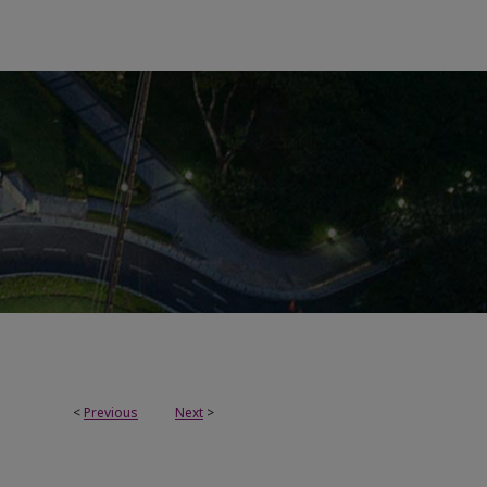
<
Previous
Next
>