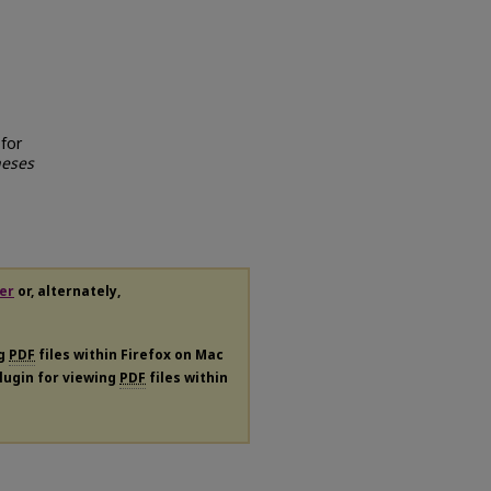
for
heses
er
or, alternately,
ng
PDF
files within Firefox on Mac
plugin for viewing
PDF
files within