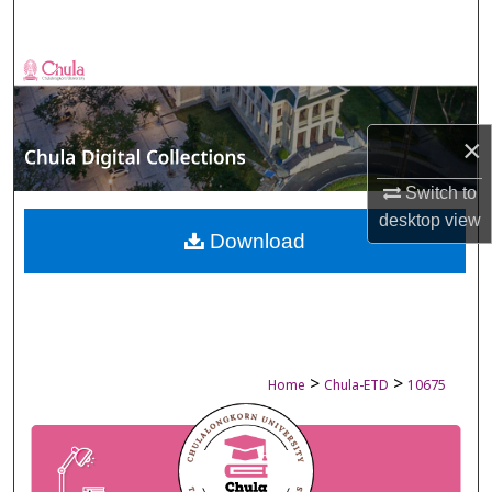
Search
Browse Collections
My Account
×
About
Switch to
desktop
view
Digital Commons Network™
Download
>
>
Home
Chula-ETD
10675