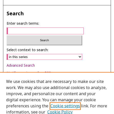
Search
Enter search terms:
Select context to search:
Advanced Search
Notify me via email or
RSS
We use cookies that are necessary to make our site
Browse
work. We may also use additional cookies to analyze,
Collections
improve, and personalize our content and your
digital experience. You can manage your cookie
Disciplines
preferences using the
Cookie settings
link. For more
Authors
information, see our
Cookie Policy