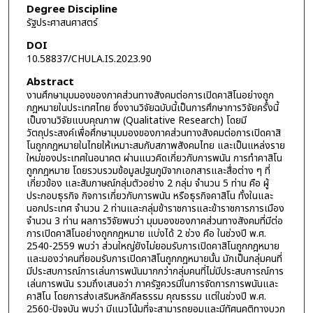
Degree Discipline
รัฐประศาสนศาสตร์
DOI
10.58837/CHULA.IS.2023.90
Abstract
งานศึกษามุมมองของภาคส่วนทางสังคมต่อการเปิดคาสิโนอย่างถูก
กฎหมายในประเทศไทย ซึ่งงานวิจัยฉบับนี้เป็นการศึกษาการวิจัยครั้งนี้
เป็นงานวิจัยแบบคุณภาพ (Qualitative Research) โดยมี
วัตถุประสงค์เพื่อศึกษามุมมองของภาคส่วนทางสังคมต่อการเปิดคาสิ
โนถูกกฎหมายในไทยให้เหมาะสมกับสภาพสังคมไทย และเป็นแหล่งราย
ใหม่ของประเทศในอนาคต ผ่านแนวคิดเกี่ยวกับการพนัน การทำคาสิโน
ถูกกฎหมาย โดยรวบรวมข้อมูลปฐมภูมิจากเอกสารและสื่อต่าง ๆ ที่
เกี่ยวข้อง และสัมภาษณ์กลุ่มตัวอย่าง 2 กลุ่ม จำนวน 5 ท่าน คือ ผู้
ประกอบธุรกิจ กิจการเกี่ยวกับการพนัน หรือธุรกิจคาสิโน ทั้งในและ
นอกประเทศ จำนวน 2 ท่านและกลุ่มข้าราชการและข้าราชการการเมือง
จำนวน 3 ท่าน ผลการวิจัยพบว่า มุมมองของภาคส่วนทางสังคมที่มีต่อ
การเปิดคาสิโนอย่างถูกกฎหมาย แบ่งได้ 2 ช่วง คือ ในช่วงปี พ.ศ.
2540-2559 พบว่า ส่วนใหญ่ยังไม่ยอมรับการเปิดคาสิโนถูกกฎหมาย
และมองว่าคนที่ยอมรับการเปิดคาสิโนถูกกฎหมายนั้น มักเป็นกลุ่มคนที่
มีประสบการณ์การเล่นการพนันมากกว่ากลุ่มคนที่ไม่มีประสบการณ์การ
เล่นการพนัน รวมถึงเสนอว่า ภาครัฐควรมีในการจัดการการพนันและ
คาสิโน โดยการส่งเสริมหลักศีลธรรม คุณธรรม แต่ในช่วงปี พ.ศ.
2560-ปัจจุบัน พบว่า มีแนวโน้มที่จะสามารถยอมและมีทัศนคติทางบวก