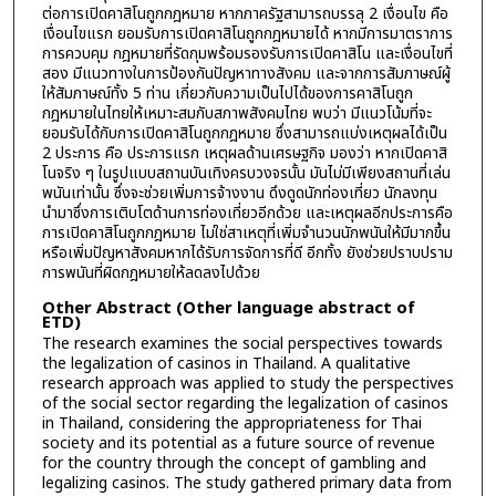
ต่อการเปิดคาสิโนถูกกฎหมาย หากภาครัฐสามารถบรรลุ 2 เงื่อนไข คือ
เงื่อนไขแรก ยอมรับการเปิดคาสิโนถูกกฎหมายได้ หากมีการมาตราการ
การควบคุม กฎหมายที่รัดกุมพร้อมรองรับการเปิดคาสิโน และเงื่อนไขที่
สอง มีแนวทางในการป้องกันปัญหาทางสังคม และจากการสัมภาษณ์ผู้
ให้สัมภาษณ์ทั้ง 5 ท่าน เกี่ยวกับความเป็นไปได้ของการคาสิโนถูก
กฎหมายในไทยให้เหมาะสมกับสภาพสังคมไทย พบว่า มีแนวโน้มที่จะ
ยอมรับได้กับการเปิดคาสิโนถูกกฎหมาย ซึ่งสามารถแบ่งเหตุผลได้เป็น
2 ประการ คือ ประการแรก เหตุผลด้านเศรษฐกิจ มองว่า หากเปิดคาสิ
โนจริง ๆ ในรูปแบบสถานบันเทิงครบวงจรนั้น มันไม่มีเพียงสถานที่เล่น
พนันเท่านั้น ซึ่งจะช่วยเพิ่มการจ้างงาน ดึงดูดนักท่องเที่ยว นักลงทุน
นำมาซึ่งการเติบโตด้านการท่องเที่ยวอีกด้วย และเหตุผลอีกประการคือ
การเปิดคาสิโนถูกกฎหมาย ไม่ใช่สาเหตุที่เพิ่มจำนวนนักพนันให้มีมากขึ้น
หรือเพิ่มปัญหาสังคมหากได้รับการจัดการที่ดี อีกทั้ง ยังช่วยปราบปราม
การพนันที่ผิดกฎหมายให้ลดลงไปด้วย
Other Abstract (Other language abstract of
ETD)
The research examines the social perspectives towards
the legalization of casinos in Thailand. A qualitative
research approach was applied to study the perspectives
of the social sector regarding the legalization of casinos
in Thailand, considering the appropriateness for Thai
society and its potential as a future source of revenue
for the country through the concept of gambling and
legalizing casinos. The study gathered primary data from