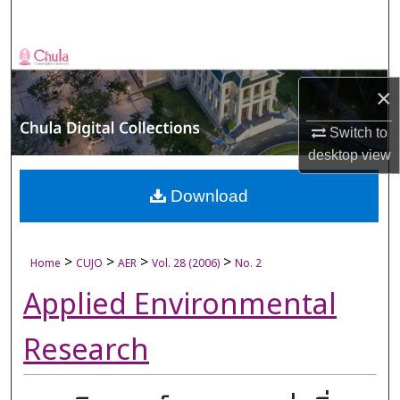
Search
Browse Collections
×
My Account
Switch to
About
desktop
view
Digital Commons Network™
Download
>
>
>
>
Home
CUJO
AER
Vol. 28 (2006)
No. 2
Applied Environmental
Research