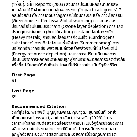
(1996), GRI Reports (2003) ส่วนการประเมินผลกระทบต่อสิ่ง
แวดล้อมได้จัดจำแนกตามกลุ่มผลกระทบ (Impact categories) 7
กลุ่มด้วยกัน คือ การเกิดปรากฏการณ์เรือนกระจก หรือ ภาวะโลกร้อน
(Greenhouse effect หรอ Global warming) การลดลงของ
ปริมาณโอโซนในชั้นบรรยากาศ (Ozone layer depletion) การ เกิด
ปรากฏการณ์ฝนกรด (Acidification) การปลดปล่อยโลหะหนัก
(Heavy metals) การปลดปล่อยสารก่อมะเร็ง (Carcinogens
substance) การเกิดโอโซนบนชั้นผิวโลก (Summer smog) การ
บริโภคทรัพยากรเชื้อเพลิงสิ้นเปลืองหรือพลังงานที่ใช้แล้วหมดไป
(Energy resource depletion) และทำการเปรียบเทียบผลการ
ประเมินจากการผลิตกระดาษลอนลูกฟูกที่มีรายละเอียดการผลิตต่างกัน
เพื่อที่จะได้แสดงให้เห็นถึงประโยชน์ที่ได้รับจากประเมินวัฏจักรชีวิต
First Page
61
Last Page
89
Recommended Citation
วงศ์สุโชโต, พรทิพย์; บุญญานพคุณ, คุณาวุฒิ; สุนทรนันท์, วิทย์;
เปี่ยมสมบูรณ์, พรพจน์; and ภวสันต์, ประเสริฐ (2026) "การ
วิเคราะห์ผลกระทบต่อสิ่งแวดล้อมจากการประเมินวัฏจักรชีวิตของการ
ผลิตกระดาษในประเทศไทย: กรณีศึกษาที่ 1 การผลิตกระดาษลอน
ลูกฟูกด้วยกระบวนการผลิตที่มีรายละเอียดการใช้วัตถุดิบการผลิต