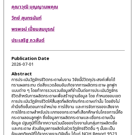
คุณาวุฒิ บุญญานพคุณ
วิทย์ สุนทรนันท์
พรพจน์ เปี่ยมสมบูรณ์
ประเสริฐ ภวสันต์
Publication Date
2026-07-01
Abstract
การประเมินวัฏจักรชีวิตกระดาษในงาน วิจัยนี้มีวัตถุประสงค์เพื่อได้
ทราบผลกระทบ ต่อสิ่งแวดล้อมอันเกิดจากการผลิตกระดาษ ลูกฟูก
แบบต่าง ๆ โดยทำการรวบรวมข้อมูลที่จำเป็นต่อการประเมินวัฏจักร
ชีวิตสำหรับการผลิตกระดาษเพื่อสร้างฐานข้อมูล โดย กำหนดขอบเขต
การประเมินวัฏจักรชีวิตให้สิ้นสุดที่ผลิตภัณฑ์กระดาษเท่านั้น โดยยังไม่
คำนึงถึงขั้นตอนการจำหน่าย การใช้งาน และการจัดการของเสียจาก
การใช้กระดาษสำหรับประเภทของกระดาษที่เสือกศึกษาในโครงการนี้คือ
กระดาษลอนลูกฟูก ซึ่งข้อมูลการผลิตกระดาษและเยื่อกระดาษเป็น
ข้อมูล ปฐมภูมิที่ได้จากความร่วมมือของโรงงานในกลุ่มการผลิตเยื่อ
และกระดาษ ส่วนข้อมูลการผลิตในช่วงวัฏจักรชีวิตอื่น ๆ นั้นจะเป็น
ข้อมูลทุติยภูมิที่ได้จากรายงานวิจัยอื่น ได้แก่ NOH Report 9523