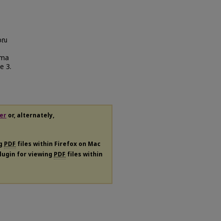
เวณ
ima
le 3.
er
or, alternately,
ng
PDF
files within Firefox on Mac
plugin for viewing
PDF
files within