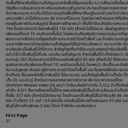
กับพื้นที่ศึกษาอื่นที่มีความสำคัญและ/หรือพื้นที่คุ้มครองอื่น ๆ การศึกษาครั้งนี้พบว
วิจัยสิ่งแวดล้อมสะแกราช หรือแหล่งสงวนชีวมณฑล ประกอบด้วยความหลากหล
ชีวภาพมากมาย ควรที่จะได้รับการอนุรักษ์พื้นที่ศึกษาตั้งอยู่ในเขตอำเภอวังนำเขียว
นครราชสีมา มีเนื้อที่ประมาณ 80 ตารางกิโลเมตร โดยมีสภาพป่าธรรมชาติที่มีลั
คงอยู่ในสภาพดีและสมบูรณ์ ซึ่งผลการศึกษาพบว่า พื้นที่ป่าดิบแล้งมีความหนาแน่
744 ต้นต่อเฮกแตร์ มีชนิดพันธุ์ไม้ 136 ชนิด (สำหรับไม้ที่มีขนาด เส้นผ่าศูนย์กล
เพียงอกตั้งแต่ 10 เซนติเมตรขึ้นไป) โดยพบตะเคียนหินมีความหนาแน่นมากที่สุ
พบกระเบากลักมีความถี่สูงหรือมีการกระจายตัวโดยทั่วพื้นที่ และไทรมีความเด่นสู
และหากพิจารณาค่าดรรชนีความสำคัญของไม้ในป่าดิบแล้งพบว่า กระเบากลัก กัดล
ตะเคียนหินเป็นพันธุ์ไม้ที่มีความ สำคัญที่สุดที่จะทำให้ระบบนิเวศของป่าดิบแล้งดีขึ้
กล่าวไล้ว่าเป็นพันธุ์ไม้ที่เด่น และมีความสำคัญมาก สำหรับพื้นที่ป่าเต็งรังพบว่า ม
หนาแน่น 563 ต้นต่อเฮกแตร์มีจำนวนชนิดพันธุ์ไม้ 83 ชนิด (สำหรับไม้ ที่มีขนาดเส
ศูนย์กลางระดับเพียงอกตั้งแต่ 10 เซนติเมตรขึ้นไป) โดยพบว่า ต้นเต็งและรังม
หนาแน่นสูงสุด ส่วนประดู่มีการกระจายตัวโดยทั่วพื้นที่ และต้นสองสลึงมีความเด่นใ
ป่าเต็งรัง ซึ่งแสดงให้เห็นว่าพันธุ์ไม้ ที่มีความเด่น และสำคัญในพื้นที่ปาเต็งรัง ได้
เต็ง รัง และประดู่ สำหรับความหลากหลายทางชีวภาพ พิจารณาค่าดรรชนีโดย
Shonnon-Weaver index (H) พบว่า ป่าดิบแล้งมีค่าเท่ากับ 5.322 ป่าเต็งรังมี
เท่ากับ 4.321 ซึ่งการศึกษาครั้งนี้สำรวจพบชนิดพันธุ์ไม้ในป่าดิบแล้งและป่าเต็งร
ทั้งสิ้น 357 ชนิด (สำหรับไม้ทุกขนาด) โดยจำแนกเป็นพันธุ์ไม้ในป่าดิบแล้ง 66 วง
ชนิด ป่าเต็งรัง 53 วงศ์ 124 ชนิดเป็น ชนิดพันธุ์ไม้หวงห้ามธรรมดา 97 ชนิด แล
พันธุ์ไม้หวงห้ามพิเศษ 2 ชนิด ได้แก่ กำจัดต้น และจันทน์ขาว
First Page
21