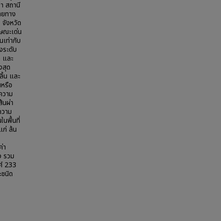
่า สถานี
ายทาง
 จังหวัด
กษณะเด่น
นเท่ากับ
างระดับ
ด และ
งสุด
ิ้น และ
นหรือ
ีความ
้นผ่า
ีความ
นพื้นที่
แก่ ล้น
ค่า
ัง รวม
ศ์ 233
ะชนิด