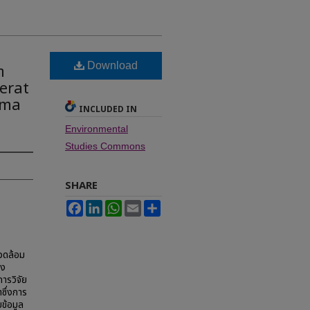
ณ
Download
า
erat
ima
INCLUDED IN
Environmental
Studies Commons
SHARE
Facebook
LinkedIn
WhatsApp
Email
Share
วดล้อม
าง
ารวิจัย
ซึ่งการ
ข้อมูล