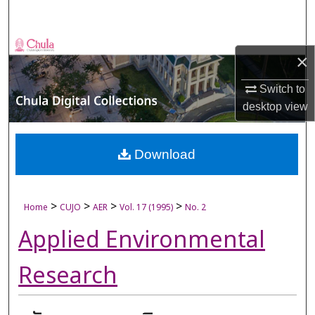
Search
Browse Collections
×
My Account
Switch to
desktop
view
About
Digital Commons Network™
Download
>
>
>
>
Home
CUJO
AER
Vol. 17 (1995)
No. 2
Applied Environmental
Research