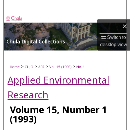
Search
Browse Collections
×
My Account
Switch to
desktop
view
About
Digital Commons Network™
>
>
>
>
Home
CUJO
AER
Vol. 15 (1993)
No. 1
Applied Environmental
Research
Volume 15, Number 1
(1993)