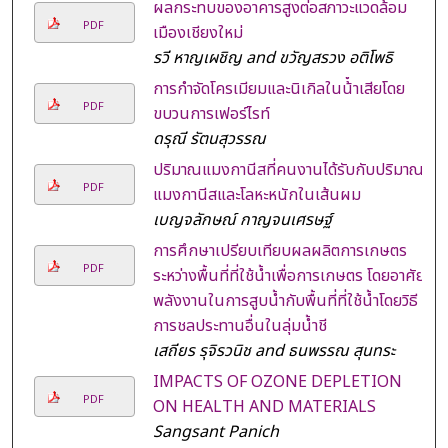
ผลกระทบของอาคารสูงต่อสภาวะแวดล้อม
PDF
เมืองเชียงใหม่
รวี หาญเผชิญ and ขวัญสรวง อติโพธิ
การกําจัดโครเมียมและนิเกิลในน้ําเสียโดย
PDF
ขบวนการเฟอร์ไรท์
ดรุณี รัตนสุวรรณ
ปริมาณแมงกานีสที่คนงานได้รับกับปริมาณ
PDF
แมงกานีสและโลหะหนักในเส้นผม
เบญจลักษณ์ กาญจนเศรษฐ์
การศึกษาเปรียบเทียบผลผลิตการเกษตร
PDF
ระหว่างพื้นที่ที่ใช้น้ำเพื่อการเกษตร โดยอาศัย
พลังงานในการสูบน้ำกับพื้นที่ที่ใช้น้ำโดยวิธี
การชลประทานอื่นในลุ่มน้ำชี
เสถียร รุจิรวนิช and ธนพรรณ สุนทระ
IMPACTS OF OZONE DEPLETION
PDF
ON HEALTH AND MATERIALS
Sangsant Panich