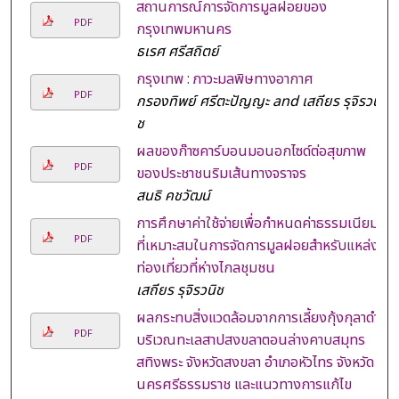
สถานการณ์การจัดการมูลฝอยของ
PDF
กรุงเทพมหานคร
ธเรศ ศรีสถิตย์
กรุงเทพ : ภาวะมลพิษทางอากาศ
PDF
กรองทิพย์ ศรีตะปัญญะ and เสถียร รุจิรวนิ
ช
ผลของก๊าซคาร์บอนมอนอกไซด์ต่อสุขภาพ
PDF
ของประชาชนริมเส้นทางจราจร
สนธิ คชวัฒน์
การศึกษาค่าใช้จ่ายเพื่อกําหนดค่าธรรมเนียม
PDF
ที่เหมาะสมในการจัดการมูลฝอยสําหรับแหล่ง
ท่องเที่ยวที่ห่างไกลชุมชน
เสถียร รุจิรวนิช
ผลกระทบสิ่งแวดล้อมจากการเลี้ยงกุ้งกุลาดํา
PDF
บริเวณทะเลสาปสงขลาตอนล่างคาบสมุทร
สทิงพระ จังหวัดสงขลา อําเภอหัวไทร จังหวัด
นครศรีธรรมราช และแนวทางการแก้ไข