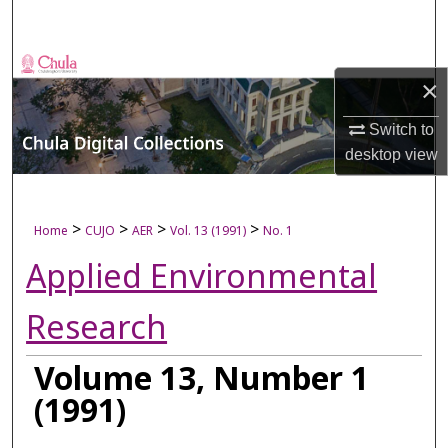
Search
Browse Collections
×
My Account
Switch to
desktop
view
About
Digital Commons Network™
>
>
>
>
Home
CUJO
AER
Vol. 13 (1991)
No. 1
Applied Environmental
Research
Volume 13, Number 1
(1991)