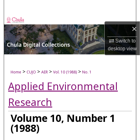
Search
Browse Collections
×
My Account
Switch to
desktop
view
About
Digital Commons Network™
>
>
>
>
Home
CUJO
AER
Vol. 10 (1988)
No. 1
Applied Environmental
Research
Volume 10, Number 1
(1988)