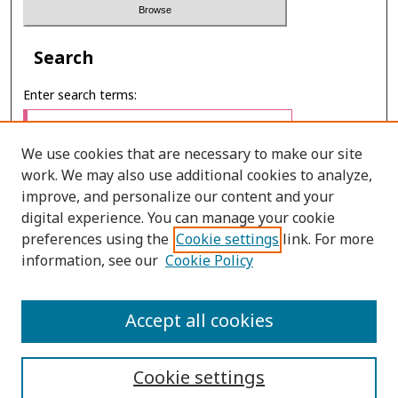
Search
Enter search terms:
We use cookies that are necessary to make our site
work. We may also use additional cookies to analyze,
Select context to search:
improve, and personalize our content and your
digital experience. You can manage your cookie
preferences using the
Cookie settings
link. For more
Advanced Search
information, see our
Cookie Policy
ONLINE ISSN: 2287-075X
Accept all cookies
PRINT ISSN: 2287-0741
Cookie settings