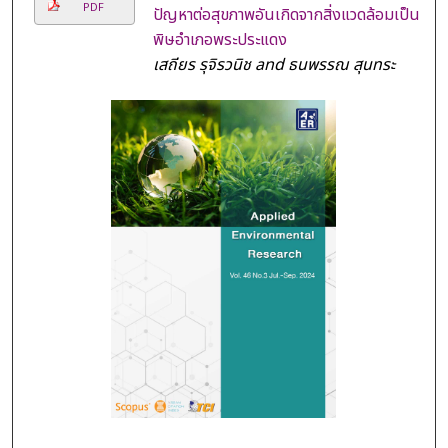
PDF
ปัญหาต่อสุขภาพอันเกิดจากสิ่งแวดล้อมเป็น
พิษอําเภอพระประแดง
เสถียร รุจิรวนิช and ธนพรรณ สุนทระ