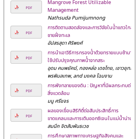
Mangrove Forest Utilizable
PDF
Management
Nathsuda Pumijumnong
การติดตามสอดส่องและการวิจัยในน้ําแถวใกล้
PDF
ชายฝั่งทะเล
อัปสรสุดา ศิริพงศ์
การนําเอาวิธีการกรองน้ําด้วยทรายแบบช้ามา
PDF
ใช้ปรับปรุงคุณภาพน้ําจากสระ
อุดม คมพยัคฆ์, ทองหล่อ เดชไทย, เชาวยุทธ
พรพิมลเทพ, and มงคล โฉมงาม
การพังทลายของดิน : ปัญหาที่มีผลกระทบต่อ
PDF
สิ่งแวดล้อม
มนู ศรีขจร
ผลของเขื่อนสิริกิติ์ต่อสัมประสิทธิ์การ
PDF
ขาดแคลนและการเติมออกซิเจนในแม่น้ำน่าน
สมนึก จิตสัมพันธเวช
การศึกษาสภาพทางเศรษฐกิจสังคมและ