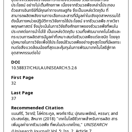
ประโยชน์ อย่างไม่เต็มศักยภาพ เนื่องจากชีวมวลพืชเหล่านี้ประกอบ
ด้วยสารอินทรีย์ที่มีคุณค่าทางเศรษฐกิจ จึงเป็นแหล่งวัตถุดิบ ที่
สามารถผลิตพลังงานทางเลือกและสารที่มีมูลค่าในเชิงอุตสาหกรรมได้
ดังนั้นทางหน่วยปฏิบัติการวิจัยการใช้ประโยชน์ จากชีวมวลพืช ภาควิชา
พฤกษศาสตร์ จึงมุ่งเน้นในการวิจัยถึงศักยภาพของชีวมวลพืชที่พบใน
ประเทศต่อการนำไปใช้ เป็นแหล่งวัตถุดิบ รวมทั้งพัฒนาเทคโนโลยีและ
กระบวนการผลิตสารมีมูลค่าที่เหมาะสมต่อชีวมวลพืชแต่ละชนิด โดยจุด
มุ่งหมายในการวิจัยเพื่อใช้ประโยชน์ชีวมวลพืชอย่างสูงสุดโดยที่มีผลกระ
ทบต่อสิ่งแวดล้อมน้อยที่สุดและคุ้มทุนในการพัฒนาเทคโนโลยีสู่ภาค
อุตสาหกรรมต่อไป
DOI
10.58837/CHULA.UNISEARCH.5.2.6
First Page
32
Last Page
37
Recommended Citation
แบนคีรี, วิชาณี; โล่ห์ตระกูล, พงศ์ธาริน; ปุณณะพยัคฆ์, หรรษา; and
ประสงค์สุข, สีหนาท (2018) "เทคโนโลยีชีวภาพสำหรับการผลิต สาร
เพิ่มมูลค่าจากชีวมวลพืช ที่พบในประเทศไทย,"
UNISEARCH
(Unisearch Journal)
: Vol. 5: Iss. 2, Article 7.