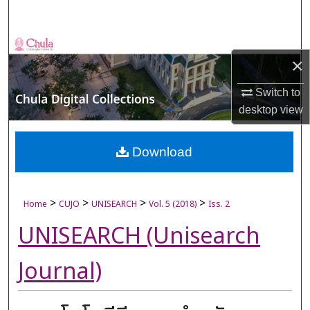
Search
Browse Collections
×
My Account
Switch to
desktop
view
About
Digital Commons Network™
Download
>
>
>
>
Home
CUJO
UNISEARCH
Vol. 5 (2018)
Iss. 2
UNISEARCH (Unisearch
Journal)