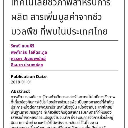
เทคโนโลยีชีวภาพสำหรับการ
ผลิต สารเพิ่มมูลค่าจากชีว
มวลพืช ที่พบในประเทศไทย
Authors
วิชาณี แบนคีรี
พงศ์ธาริน โล่ห์ตระกูล
หรรษา ปุณณะพยัคฆ์
สีหนาท ประสงค์สุข
Publication Date
2018-01-01
Abstract
การพัฒนาองค์ความรู้ทางด้านวิทยาศาสตร์และเทคโนโลยีทางชีวภาพ
ที่เกี่ยวข้องกับการใช้ประโยชน์จากชีวมวลพืช เป็นยุทธศาสตร์ที่สำคัญ
ประการหนึ่งต่อการพัฒนาประเทศในปัจจุบัน เนื่องจากประเทศไทยมี
พื้นฐานทางเศรษฐกิจ ที่เกี่ยวข้องกับอุตสาหกรรมเกษตรทำให้มีของ
เสียรอกำจัดหลังการแปรรูปจำนวนมาก ซึ่งระบบการจัดการส่วนใหญ่
นิยม เผาเพื่อทำลายหรือให้ได้พลังงานกลับมาใช้ในโรงงาน
อุตสาหกรรมซึ่งสร้างมลภาวะแก่สิ่งแวดล้อม รวมทั้งเป็นการใช้