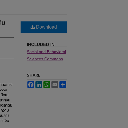
ิน
Download
INCLUDED IN
Social and Behavioral
Sciences Commons
SHARE
Facebook
LinkedIn
WhatsApp
Email
Share
เทศอย่าง
ธรรม
หลักใน
นะยากจน
ในตลาดมี
ณความ
ผนการ
ารเงิน