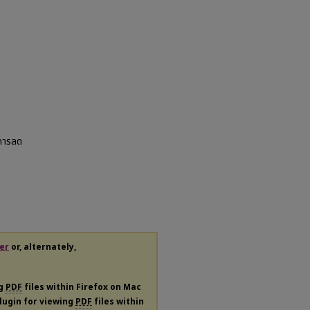
งการลด
er
or, alternately,
ng
PDF
files within Firefox on Mac
plugin for viewing
PDF
files within