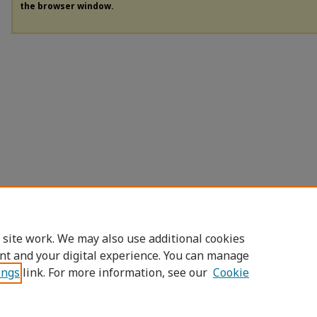
the browser window.
 site work. We may also use additional cookies
nt and your digital experience. You can manage
ings
link. For more information, see our
Cookie
Home
|
About
|
FAQ
|
My Account
|
Access