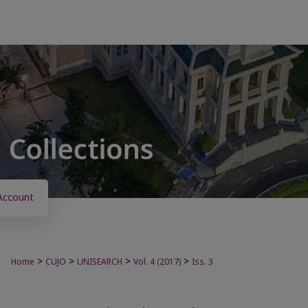
Account
>
>
>
>
Home
CUJO
UNISEARCH
Vol. 4 (2017)
Iss. 3