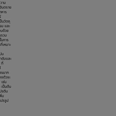
ความ
ดอันตราย
อาหาร
์
ป็นวัตถุ
รรม และ
อบด้วย
สมรวม
นั้นการ
ี่เหมาะ
แปน
ลำดับและ
ที่
ี
มาณมาก
นคงตัวจะ
 เช่น
 เป็นต้น
โปรตีน
ิ่ม
แปรรูป