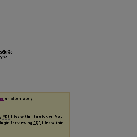
รตีนพืช
RCH
er
or, alternately,
ng
PDF
files within Firefox on Mac
plugin for viewing
PDF
files within