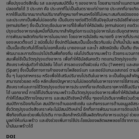
เพื่อปรุงแต่งสีกลิ่น รส และคุณสมบัติอื่น ๆ ของอาหาร โดยสามารถจำแนกตาม
ปลอดภัยได้ 3 ประเภท คือ ประเภทที่ไม่เป็นอันตรายแก่ร่างกาย ประเภทที่อาจเกิ
หากใช้ในปริมาณมากเกินปริมาณที่กฎหมายกำหนดหรือใช้ไม่เหมาะสมกับชนิดของ
และประเภทเป็นพิษไม่ปลอดภัย เป็นอันตรายต่อชีวิตได้ในปัจจุบันสารอิมัลซิไฟเออร
(emulsifier) ซึ่งเป็นวัตถุเจือปนอาหารที่ใช้เพื่อทำให้อิมัลชัน (emulsion) คงตัวเ
ปรุงแต่งอาหารกลุ่มหนึ่งที่มีบทบาทสำคัญต่อการแปรรูปอาหารในระดับอุตสาหก
การพัฒนาผลิตภัณฑ์อาหารในอนาคต โดยอาหารอิมัลชัน หมายถงึ อาหารที่ประก
ของเหลวตั้งแต่ 2 ชนิดขึ้นไป ซึ่งปกติไม่ผสมเป็นเนื้อเดียวกันเช่น น้ำกับน้ำมัน ผ
เป็นเนื้อเดียวกันได้โดยไม่แยกชั้นเช่น มายองเนส และน้ำ สลัดชนิดข้น เป็นต้น ดัง
พัฒนาและการดัดแปรโปรตีนพืชท้องถิ่น เช่นโปรตีนจากมะพร้าว ด้วยกระบวนการท
สมเพื่อใช้เป็นวัตถุปรุงแต่งอาหาร เพื่อทำให้อิมัลชันคงตัว ทดแทนวัตถุปรุงแต่ง
สังเคราะห์กลุ่มตัวทำอิมัลชัน ได้แก่ สารลดแรงตึงผิวเช่น ทวีน (Tween) และส
(Span) ซึ่งเป็นชื่อทางการค้าของสารโพลีซอร์เบท และซอร์บิแทนเอสเทอร์ ตาม
อื่น ๆ ในอุตสาหกรรม หรือเพื่อใช้เสริมปริมาณโปรตีนในอาหาร จะเป็นข้อมูลสำคัญ 
สามารถช่วยลด หรือ หลีกเลี่ยงปัญหาความไม่ปลอดภัยในอาหารจากการใช้สารเคม
สังเคราะห์และการใช้วัตถุปรุงแต่งอาหารประเภทที่อาจเกิดอันตรายหากใช้ในปริ
ได้ นอกจากนี้ การใช้โปรตีนจากมะพร้าวเป็นวัตถุปรุงแต่งอาหารเพื่อทำให้อิมัลชั
ทำให้ได้สมบัติทางโภชนาการ และสมบัติเชิงหน้าที่อื่น ๆของโปรตีนจากพืชร่วมด้วย
สมบัติการป้องกันโรค สมบัติการต้านออกซิเดชัน และกิจกรรมการต้านอนุมูลอิสระ
ซึ่งวัตถุปรุงแต่งสังเคราะห์จะไม่มีสมบัติเหล่านี้ อีกทั้งการพัฒนาและการดัดแปร
พืชท้องถิ่นจะช่วยเพิ่มโปรตีน ทางเลือกสำหรับใช้ในผลิตภัณฑ์อาหารแปรรูป ช่วยเพ
มูลค่าให้แก่มะพร้าว และยังช่วยเพิ่มการใช้ประโยชน์ของผลิตผลพลอยได้จากการ
น้ำมันมะพร้าวได้
DOI