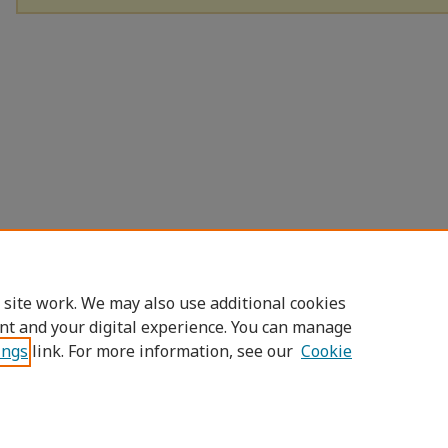
 site work. We may also use additional cookies
nt and your digital experience. You can manage
ings
link. For more information, see our
Cookie
Home
|
About
|
FAQ
|
My Account
|
Access
Privacy
Copyright