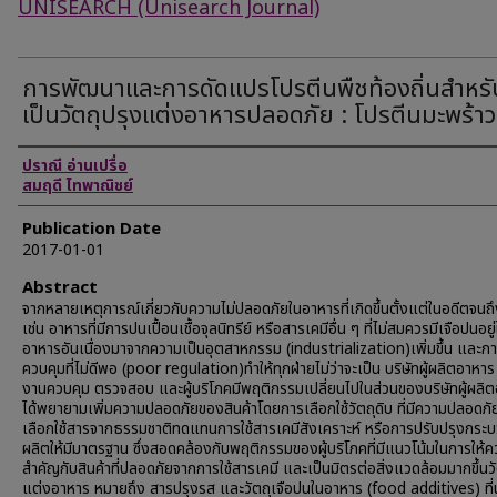
UNISEARCH (Unisearch Journal)
การพัฒนาและการดัดแปรโปรตีนพืชท้องถิ่นสำหรับ
เป็นวัตถุปรุงแต่งอาหารปลอดภัย : โปรตีนมะพร้าว
Authors
ปราณี อ่านเปรื่อ
สมฤดี ไทพาณิชย์
Publication Date
2017-01-01
Abstract
จากหลายเหตุการณ์เกี่ยวกับความไม่ปลอดภัยในอาหารที่เกิดขึ้นตั้งแต่ในอดีตจนถึง
เช่น อาหารที่มีการปนเปื้อนเชื้อจุลนิทรีย์ หรือสารเคมีอื่น ๆ ที่ไม่สมควรมีเจือปนอยู
อาหารอันเนื่องมาจากความเป็นอุตสาหกรรม (industrialization)เพิ่มขึ้น และก
ควบคุมที่ไม่ดีพอ (poor regulation)ทำให้ทุกฝ่ายไม่ว่าจะเป็น บริษัทผู้ผลิตอาหาร
งานควบคุม ตรวจสอบ และผู้บริโภคมีพฤติกรรมเปลี่ยนไปในส่วนของบริษัทผู้ผลิ
ได้พยายามเพิ่มความปลอดภัยของสินค้าโดยการเลือกใช้วัตถุดิบ ที่มีความปลอดภั
เลือกใช้สารจากธรรมชาติทดแทนการใช้สารเคมีสังเคราะห์ หรือการปรับปรุงกระ
ผลิตให้มีมาตรฐาน ซึ่งสอดคล้องกับพฤติกรรมของผู้บริโภคที่มีแนวโน้มในการให้
สำคัญกับสินค้าที่ปลอดภัยจากการใช้สารเคมี และเป็นมิตรต่อสิ่งแวดล้อมมากขึ้นวั
แต่งอาหาร หมายถึง สารปรุงรส และวัตถุเจือปนในอาหาร (food additives) ที่น