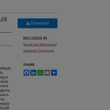
ใช้
Download
INCLUDED IN
Social and Behavioral
Sciences Commons
SHARE
ปัจจุบัน
Facebook
LinkedIn
WhatsApp
Email
Share
่ใน
ารดูแล
 หน่วย
ตอาหาร
ยสูงการ
บวนการ
ความ
ตถุปรุง
ำมาใช้