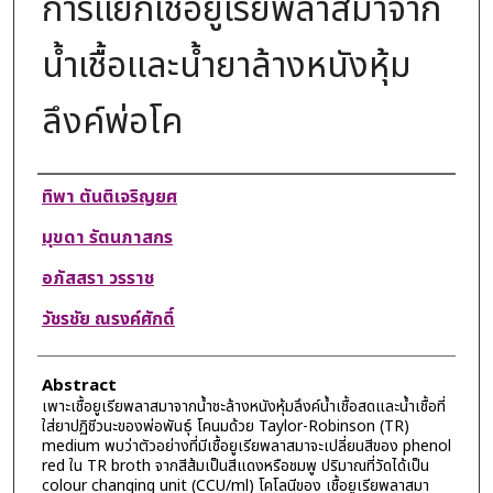
การแยกเชื้อยูเรียพลาสมาจาก
น้ำเชื้อและน้ำยาล้างหนังหุ้ม
ลึงค์พ่อโค
Authors
ทิพา ตันติเจริญยศ
มุขดา รัตนภาสกร
อภัสสรา วรราช
วัชรชัย ณรงค์ศักดิ์
Abstract
เพาะเชื้อยูเรียพลาสมาจากน้ำชะล้างหนังหุ้มลึงค์น้ำเชื้อสดและน้ำเชื้อที่
ใส่ยาปฏิชีวนะของพ่อพันธุ์ โคนมด้วย Taylor-Robinson (TR)
medium พบว่าตัวอย่างที่มีเชื้อยูเรียพลาสมาจะเปลี่ยนสีของ phenol
red ใน TR broth จากสีส้มเป็นสีแดงหรือชมพู ปริมาณที่วัดได้เป็น
colour changing unit (CCU/ml) โคโลนีของ เชื้อยูเรียพลาสมา