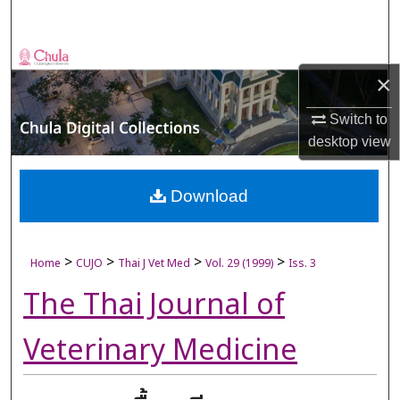
Search
Browse Collections
×
My Account
Switch to
desktop
view
About
Digital Commons Network™
Download
>
>
>
>
Home
CUJO
Thai J Vet Med
Vol. 29 (1999)
Iss. 3
The Thai Journal of
Veterinary Medicine