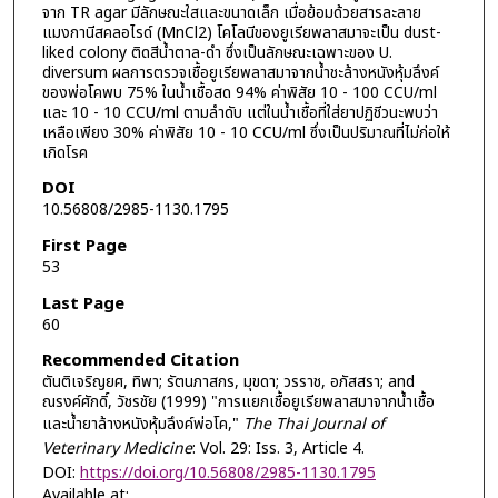
จาก TR agar มีลักษณะใสและขนาดเล็ก เมื่อย้อมด้วยสารละลาย
แมงกานีสคลอไรด์ (MnCl2) โคโลนีของยูเรียพลาสมาจะเป็น dust-
liked colony ติดสีน้ำตาล-ดำ ซึ่งเป็นลักษณะเฉพาะของ U.
diversum ผลการตรวจเชื้อยูเรียพลาสมาจากน้ำชะล้างหนังหุ้มลึงค์
ของพ่อโคพบ 75% ในน้ำเชื้อสด 94% ค่าพิสัย 10 - 100 CCU/ml
และ 10 - 10 CCU/ml ตามลำดับ แต่ในน้ำเชื้อที่ใส่ยาปฏิชีวนะพบว่า
เหลือเพียง 30% ค่าพิสัย 10 - 10 CCU/ml ซึ่งเป็นปริมาณที่ไม่ก่อให้
เกิดโรค
DOI
10.56808/2985-1130.1795
First Page
53
Last Page
60
Recommended Citation
ตันติเจริญยศ, ทิพา; รัตนภาสกร, มุขดา; วรราช, อภัสสรา; and
ณรงค์ศักดิ์, วัชรชัย (1999) "การแยกเชื้อยูเรียพลาสมาจากน้ำเชื้อ
และน้ำยาล้างหนังหุ้มลึงค์พ่อโค,"
The Thai Journal of
Veterinary Medicine
: Vol. 29: Iss. 3, Article 4.
DOI:
https://doi.org/10.56808/2985-1130.1795
Available at: