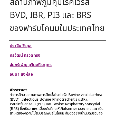
สถานภาพภูมิคุ้มโรคไวรัส
BVD, IBR, PI3 และ BRS
ของฟาร์มโคนมในประเทศไทย
Authors
ปราจีน วีรกุล
ศิริวัฒน์ ทรวดทรง
จันทร์เพ็ญ สุวิมลธีระบุตร
จินดา สิงห์ลอ
Abstract
ทำการศึกษาสถานภาพการติดเชื้อโรคไวรัส Bovine viral diarrhea
(BVD), Infectious Bovine Rhinotracheitis (IBR),
Parainfluenza-3 (PI3) และ Bovine Respiratory Syncytial
(BRS) ซึ่งเป็นสาเหตุเบื้องต้นที่ก่อให้เกิดโรคทางระบบหายใจและ เป็น
สาเหตุของความไม่สมบูรณ์พันธุ์ในโคนม สุ่มตัวอย่างน้ำนมดิบรวมถัง