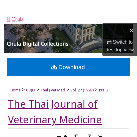
Search
Browse Collections
×
My Account
Switch to
desktop
view
About
Digital Commons Network™
Download
>
>
>
>
Home
CUJO
Thai J Vet Med
Vol. 27 (1997)
Iss. 3
The Thai Journal of
Veterinary Medicine