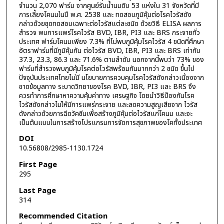
จำนวน 2,070 ฟาร์ม จากศูนย์รับน้ำนมดิบ 53 แห่งใน 31 จังหวัดที่มี
การเลี้ยงโคนมในปี พ.ศ. 2538 และ ทดสอบภูมิคุ้มต่อโรคไวรัสดัง
กล่าวด้วยชุดทดสอบเฉพาะต่อไวรัสแต่ละชนิด ด้วยวิธี ELISA ผลการ
สำรวจ พบการแพร่โรคไวรัส BVD, IBR, PI3 และ BRS กระจายทั่ว
ประเทศ ฟาร์มโคนมเพียง 7.3% ที่ไม่พบภูมิคุ้มโรคไวรัส 4 ชนิดที่ศึกษา
อัตราฟาร์มที่มีภูมิคุ้มกัน ต่อไวรัส BVD, IBR, PI3 และ BRS เท่ากับ
37.3, 23.3, 86.3 และ 71.6% ตามลำดับ นอกจากนี้พบว่า 73% ของ
ฟาร์มที่สำรวจพบภูมิคุ้มโรคต่อไวรัสพร้อมกันมากกว่า 2 ชนิด ขึ้นไป
ปัจจุบันประเทศไทยไม่มี นโยบายการควบคุมโรคไวรัสดังกล่าวเนื่องจาก
ขาดข้อมูลทาง ระบาดวิทยาของโรค BVD, IBR, PI3 และ BRS จึง
ควรทําการศึกษาหาความคุ้มค่าทาง เศรษฐกิจ โดยนำวิธีป้องกันโรค
ไวรัสดังกล่าวไม่ให้มีการแพร่กระจาย และลดความสูญเสียจาก ไวรัส
ดังกล่าวด้วยการฉีดวัคซีนเพื่อสร้างภูมิคุ้มต่อไวรัสแก่โคนม และจะ
เป็นต้นแบบในการสร้างโปรแกรมการจัดการสุขภาพของโคทั้งประเทศ
DOI
10.56808/2985-1130.1724
First Page
295
Last Page
314
Recommended Citation