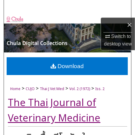
Search
Browse Collections
×
My Account
Switch to
desktop
view
About
Digital Commons Network™
Download
>
>
>
>
Home
CUJO
Thai J Vet Med
Vol. 2 (1972)
Iss. 2
The Thai Journal of
Veterinary Medicine