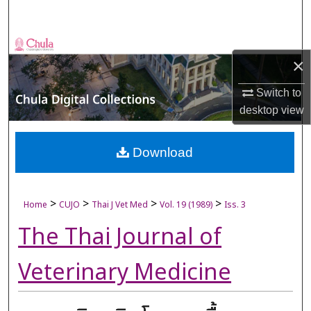
Search
Browse Collections
×
My Account
Switch to
desktop
view
About
Digital Commons Network™
Download
>
>
>
>
Home
CUJO
Thai J Vet Med
Vol. 19 (1989)
Iss. 3
The Thai Journal of
Veterinary Medicine