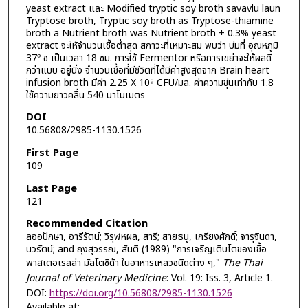
yeast extract และ Modified tryptic soy broth savavlu laun
Tryptose broth, Tryptic soy broth as Tryptose-thiamine
broth a Nutrient broth was Nutrient broth + 0.3% yeast
extract จะให้จำนวนเชื้อต่ำสุด สภาวะที่เหมาะสม พบว่า บ่มที่ อุณหภูมิ
37º ช เป็นเวลา 18 ชม. การใช้ Fermentor หรือการเขย่าจะให้ผลดี
กว่าแบบ อยู่นิ่ง จำนวนเชื้อที่มีชีวิตที่ได้มีค่าสูงสุดจาก Brain heart
infusion broth มีค่า 2.25 X 10⁹ CFU/มล. ค่าความขุ่นเท่ากับ 1.8
ใช้ความยาวคลื่น 540 นาโนเมตร
DOI
10.56808/2985-1130.1526
First Page
109
Last Page
121
Recommended Citation
ลออปักษา, อารีรัตน์; วิรุฬหผล, สารี; สายธนู, เกรียงศักดิ์; จารุจินดา,
นวรัตน์; and ถุงสุวรรณ, สันติ (1989) "การเจริญเติบโตของเชื้อ
พาสเตอเรลล่า มัลโตซิด้า ในอาหารเหลวชนิดต่าง ๆ,"
The Thai
Journal of Veterinary Medicine
: Vol. 19: Iss. 3, Article 1.
DOI:
https://doi.org/10.56808/2985-1130.1526
Available at: