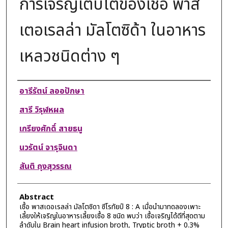
การเจริญเติบโตของเชื้อ พาส
เตอเรลล่า มัลโตซิด้า ในอาหาร
เหลวชนิดต่าง ๆ
Authors
อารีรัตน์ ลออปักษา
สารี วิรุฬหผล
เกรียงศักดิ์ สายธนู
นวรัตน์ จารุจินดา
สันติ ถุงสุวรรณ
Abstract
เชื้อ พาสเดอเรลล่า มัลโตชิดา ซีโรทัยป์ 8 : A เมื่อนำมาทดลองเพาะ
เลี้ยงให้เจริญในอาหารเลี้ยงเชื้อ 8 ชนิด พบว่า เชื้อเจริญได้ดีที่สุดตาม
ลำดับใน Brain heart infusion broth, Tryptic broth + 0.3%