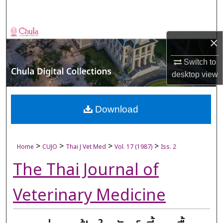
Search
Browse Collections
×
My Account
Switch to
desktop
view
About
Digital Commons Network™
Download
>
>
>
>
Home
CUJO
Thai J Vet Med
Vol. 17 (1987)
Iss. 2
The Thai Journal of
Veterinary Medicine