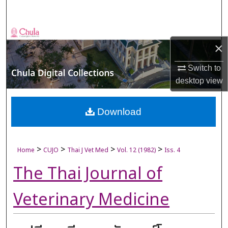
Search
Browse Collections
×
My Account
Switch to
desktop
view
About
Digital Commons Network™
Download
>
>
>
>
Home
CUJO
Thai J Vet Med
Vol. 12 (1982)
Iss. 4
The Thai Journal of
Veterinary Medicine