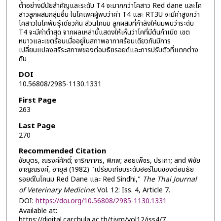
ต่ำอย่างมีนัยสำคัญและระดับ T4 จะมากกว่าโคสาว Red dane และโค
สาวลูกผสมกลุ่มอื่น ในโคเพศผู้พบว่าค่า T4 และ RT3U จะมีค่าสูงกว่า
โคสาวในโคพันธุ์เดียวกัน ส่วนโคนม ลูกผสมที่กำลังให้นมพบว่าระดับ
T4 จะมีค่าต่ำสุด จากผลเหล่านี้แสดงให้เห็นว่าโคที่มีต้นกำเนิด เขต
หนาวและเขตร้อนเมื่ออยู่ในสภาพอากาศร้อนเดียวกันมีการ
เปลี่ยนแปลงสรีระสภาพของต่อมธัยรอยด์และการปรับตัวที่แตกต่าง
กัน
DOI
10.56808/2985-1130.1331
First Page
263
Last Page
270
Recommended Citation
ชัยบุตร, ณรงค์ศักดิ์; จาริกภากร, พิภพ; ลอยเพ็ชร, ประภา; and พิชัย
ชาญณรงค์, อายุส (1982) "เปรียบเทียบระดับฮอร์โมนของต่อมธัย
รอยด์ในโคนม Red Dane และ Red Sindhi,"
The Thai Journal
of Veterinary Medicine
: Vol. 12: Iss. 4, Article 7.
DOI:
https://doi.org/10.56808/2985-1130.1331
Available at:
https://digital.car.chula.ac.th/tjvm/vol12/iss4/7