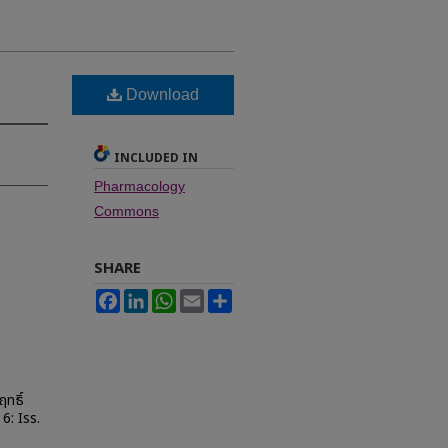
Download
INCLUDED IN
Pharmacology
Commons
SHARE
Facebook
LinkedIn
WhatsApp
Email
Share
ฤทธิ์
 6: Iss.