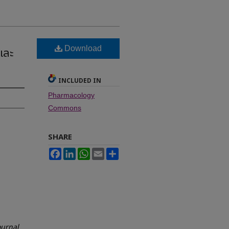
Download
และ
INCLUDED IN
Pharmacology
Commons
SHARE
Facebook
LinkedIn
WhatsApp
Email
Share
ournal