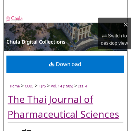
Search
Browse Collections
×
My Account
Switch to
desktop
view
About
Digital Commons Network™
Download
>
>
>
>
Home
CUJO
TJPS
Vol. 14 (1989)
Iss. 4
The Thai Journal of
Pharmaceutical Sciences