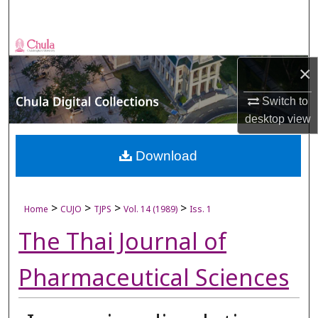
Search
Browse Collections
×
My Account
Switch to
About
desktop
view
Digital Commons Network™
Download
>
>
>
>
Home
CUJO
TJPS
Vol. 14 (1989)
Iss. 1
The Thai Journal of
Pharmaceutical Sciences