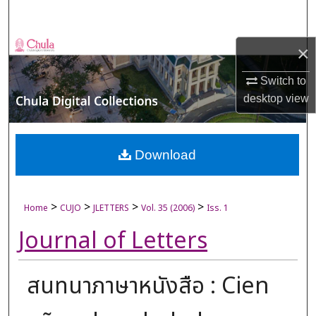
Search
Browse Collections
×
Switch to
My Account
desktop
view
About
Digital Commons Network™
Download
>
>
>
>
Home
CUJO
JLETTERS
Vol. 35 (2006)
Iss. 1
Journal of Letters
สนทนาภาษาหนังสือ : Cien