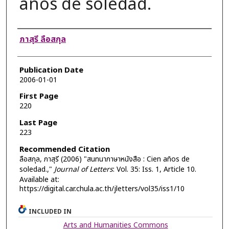
años de soledad.
Authors
ภาสุรี ลือสกุล
Publication Date
2006-01-01
First Page
220
Last Page
223
Recommended Citation
ลือสกุล, ภาสุรี (2006) "สนทนาภาษาหนังสือ : Cien años de
soledad.,"
Journal of Letters
: Vol. 35: Iss. 1, Article 10.
Available at:
https://digital.car.chula.ac.th/jletters/vol35/iss1/10
INCLUDED IN
Arts and Humanities Commons