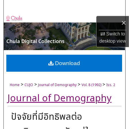
Search
Browse Collections
×
My Account
Switch to
desktop
view
About
Digital Commons Network™
Download
>
>
>
>
Home
CUJO
Journal of Demography
Vol. 8 (1992)
Iss. 2
Journal of Demography
ปัจจัยที่มีอิทธิพลต่อ