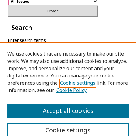
Search
Enter search terms:
We use cookies that are necessary to make our site
work. We may also use additional cookies to analyze,
improve, and personalize our content and your
Select context to search:
digital experience. You can manage your cookie
preferences using the
Cookie settings
link. For more
Advanced Search
information, see our
Cookie Policy
E-ISSN: 2730-3934
Accept all cookies
PRINT ISSN: 0857-2143
Cookie settings